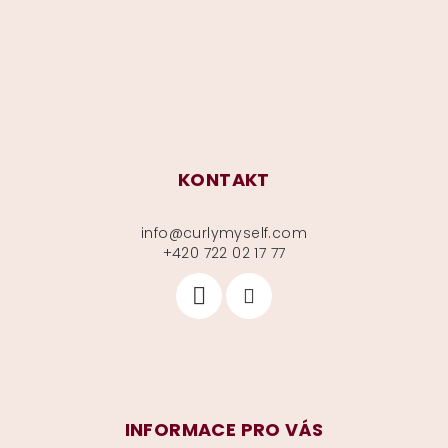
t
í
KONTAKT
info
@
curlymyself.com
+420 722 02 17 77
INFORMACE PRO VÁS