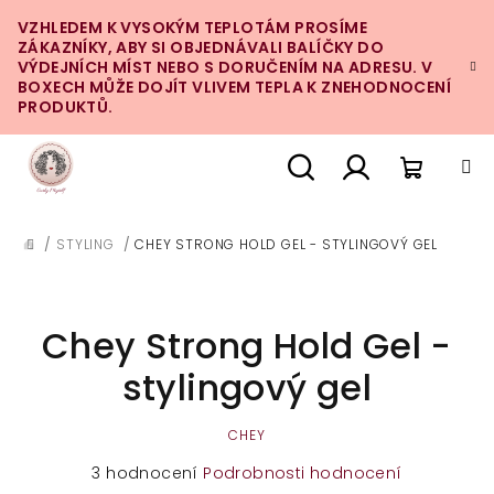
Přejít
VZHLEDEM K VYSOKÝM TEPLOTÁM PROSÍME
na
ZÁKAZNÍKY, ABY SI OBJEDNÁVALI BALÍČKY DO
obsah
VÝDEJNÍCH MÍST NEBO S DORUČENÍM NA ADRESU. V
BOXECH MŮŽE DOJÍT VLIVEM TEPLA K ZNEHODNOCENÍ
PRODUKTŮ.
Nákupn
Hledat
Přihlášení
/
STYLING
/
CHEY STRONG HOLD GEL - STYLINGOVÝ GEL
DOMŮ
košík
Chey Strong Hold Gel -
stylingový gel
CHEY
Průměrné
3 hodnocení
Podrobnosti hodnocení