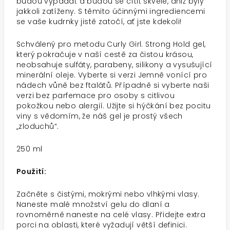
budou vypadat a budou se cítit skvěle, aniž byly
jakkoli zatíženy. S těmito účinnými ingrediencemi
se vaše kudrnky jistě zatočí, ať jste kdekoli!
Schválený pro metodu Curly Girl. Strong Hold gel,
který pokračuje v naší cestě za čistou krásou,
neobsahuje sulfáty, parabeny, silikony a vysušující
minerální oleje. Vyberte si verzi Jemně vonící pro
nádech vůně bez ftalátů. Případně si vyberte naši
verzi bez parfemace pro osoby s citlivou
pokožkou nebo alergií. Užijte si hýčkání bez pocitu
viny s vědomím, že náš gel je prostý všech
„zloduchů“.
250 ml
Použití:
Začněte s čistými, mokrými nebo vlhkými vlasy.
Naneste malé množství gelu do dlaní a
rovnoměrně naneste na celé vlasy. Přidejte extra
porci na oblasti, které vyžadují větší definici.