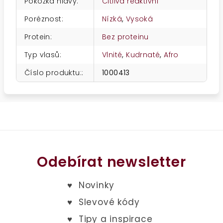
Pokožka hlavy
:
Citlivá reaktivní
Poréznost
:
Nízká
,
Vysoká
Protein
:
Bez proteinu
Typ vlasů
:
Vlnité
,
Kudrnaté
,
Afro
Číslo produktu:
:
1000413
Odebírat newsletter