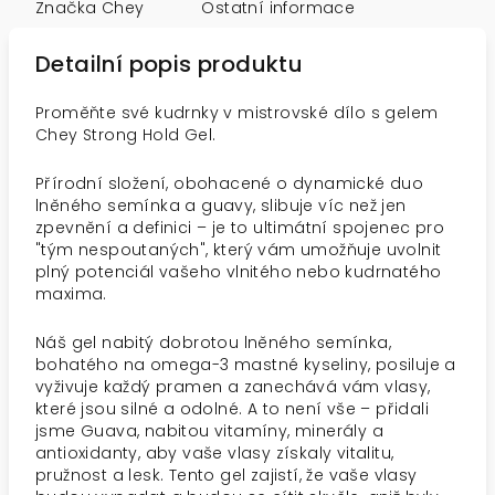
Značka
Chey
Ostatní informace
Detailní popis produktu
Proměňte své kudrnky v mistrovské dílo s gelem
Chey Strong Hold Gel.
Přírodní složení, obohacené o dynamické duo
lněného semínka a guavy, slibuje víc než jen
zpevnění a definici – je to ultimátní spojenec pro
"tým nespoutaných", který vám umožňuje uvolnit
plný potenciál vašeho vlnitého nebo kudrnatého
maxima.
Náš gel nabitý dobrotou lněného semínka,
bohatého na omega-3 mastné kyseliny, posiluje a
vyživuje každý pramen a zanechává vám vlasy,
které jsou silné a odolné. A to není vše – přidali
jsme Guava, nabitou vitamíny, minerály a
antioxidanty, aby vaše vlasy získaly vitalitu,
pružnost a lesk. Tento gel zajistí, že vaše vlasy