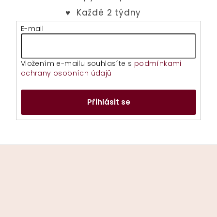
E-mail
Vložením e-mailu souhlasíte s
podmínkami
ochrany osobních údajů
Přihlásit se
Z
á
p
a