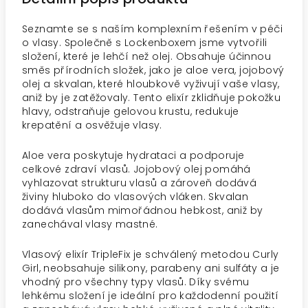
Seznamte se s naším komplexním řešením v péči
o vlasy. Společně s Lockenboxem jsme vytvořili
složení, které je lehčí než olej. Obsahuje účinnou
směs přírodních složek, jako je aloe vera, jojobový
olej a skvalan, které hloubkově vyživují vaše vlasy,
aniž by je zatěžovaly. Tento elixír zklidňuje pokožku
hlavy, odstraňuje gelovou krustu, redukuje
krepatění a osvěžuje vlasy.
Aloe vera poskytuje hydrataci a podporuje
celkové zdraví vlasů. Jojobový olej pomáhá
vyhlazovat strukturu vlasů a zároveň dodává
živiny hluboko do vlasových vláken. Skvalan
dodává vlasům mimořádnou hebkost, aniž by
zanechával vlasy mastné.
Vlasový elixír TripleFix je schválený metodou Curly
Girl, neobsahuje silikony, parabeny ani sulfáty a je
vhodný pro všechny typy vlasů. Díky svému
lehkému složení je ideální pro každodenní použití