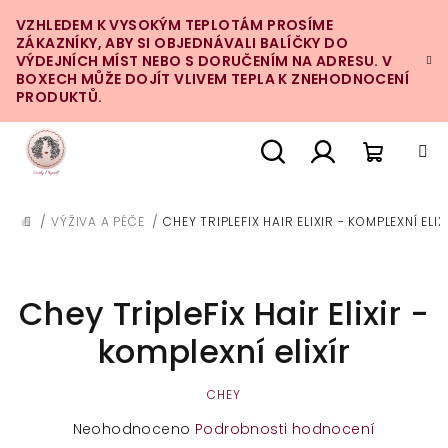
Přejít
VZHLEDEM K VYSOKÝM TEPLOTÁM PROSÍME
na
ZÁKAZNÍKY, ABY SI OBJEDNÁVALI BALÍČKY DO
obsah
VÝDEJNÍCH MÍST NEBO S DORUČENÍM NA ADRESU. V
BOXECH MŮŽE DOJÍT VLIVEM TEPLA K ZNEHODNOCENÍ
PRODUKTŮ.
Nákupn
Hledat
Přihlášení
/
VÝŽIVA A PÉČE
/
CHEY TRIPLEFIX HAIR ELIXIR - KOMPLEXNÍ ELIX
DOMŮ
košík
Chey TripleFix Hair Elixir -
komplexní elixír
CHEY
Průměrné
Neohodnoceno
Podrobnosti hodnocení