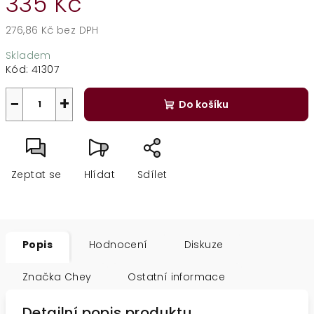
335 Kč
276,86 Kč bez DPH
Měrná
Skladem
cena:
Kód:
41307
−
+
Do košíku
Zeptat se
Hlídat
Sdílet
Popis
Hodnocení
Diskuze
Značka
Chey
Ostatní informace
Detailní popis produktu