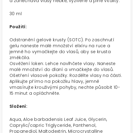
a zanechává vlasy hebké, vyživené a plné vitality.
30 ml
Použití:
Odstranění gelové krusty (SOTC): Po zaschnutí
gelu naneste malé množství elixíru na ruce a
jemně ho vymačkejte do vlasů, aby se krusta
změkčila.
Osvěžení loken: Lehce navlhčete vlasy. Naneste
malé množství do dlaní a vmačkejte do vlasů.
Ošetření vlasové pokožky: Rozdělte vlasy na části.
Aplikujte přímo na pokožku hlavy, jemně
vmasírujte krouživými pohyby, nechte působit 10-
15 minut a opláchněte.
Složení:
Aqua, Aloe barbadensis Leaf Juice, Glycerin,
Caprylic/capric Triglyceride, Panthenol,
Propanediol, Maltodextrin, Microcrystalline