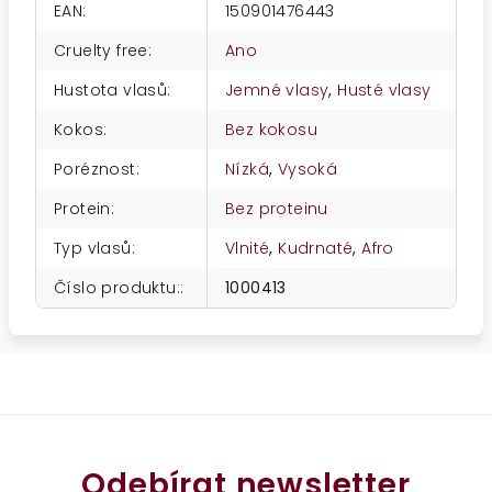
EAN
:
150901476443
Cruelty free
:
Ano
Hustota vlasů
:
Jemné vlasy
,
Husté vlasy
Kokos
:
Bez kokosu
Poréznost
:
Nízká
,
Vysoká
Protein
:
Bez proteinu
Typ vlasů
:
Vlnité
,
Kudrnaté
,
Afro
Číslo produktu:
:
1000413
Odebírat newsletter