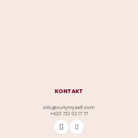
Z
á
p
a
t
í
KONTAKT
info
@
curlymyself.com
+420 722 02 17 77