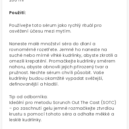
200 ml
Použití:
Používejte toto sérum jako rychlý rituál pro
osvěžení účesu mezi mytím.
Naneste malé množství séra do dlaní a
rovnoměrně rozetřete. Jemně ho naneste na
suché nebo mírně vlhké kudrlinky, abyste zkrotili a
omezili krepatění. Promačkejte kudrlinky směrem
nahoru, abyste obnovili jejich přirozený tvar a
pružnost. Nechte sérum chvíli působit. Vaše
kudrlinky budou okamžitě vypadat svěžejší,
definovanější a hladší.
Tip od odborníka:
Ideální pro metodu Scrunch Out The Cast (SOTC)
– po zaschnutí gelu jemně rozmačkejte ztvrdlou
krustu s pomocí tohoto séra a odhalte měkké a
lesklé kudrlinky.