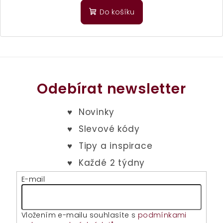
produktu
Do košíku
je
5,0
z
5
hvězdiček.
Odebírat newsletter
E-mail
Vložením e-mailu souhlasíte s
podmínkami