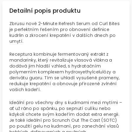
Detailní popis produktu
Zbrusu nové 2-Minute Refresh Serum od Curl Bites
je perfektním řešením pro obnovení definice
kudrlin a zkrocení krepatění v dalších dnech po
umytí.
Receptura kombinuje fermentovaný extrakt z
mandarinky, který revitalizuje vlasová vlákna a
dodává jim hladší vzhled, s hydratačním
polymerním komplexem hydroxyethylcelulózy a
derivátu guaru. Tím se uhladí vysušené prameny,
redukuje krepatění a obnovuje přirozené zvlnění
vašich kadeří.
Ideální pro všechny dny s kudrnami mezi mytími –
ať už ráno po spánku, po sepnutí culíku nebo
kdykoli chcete svým kadeřím dodat extra energii.
Je také ideální pro Scrunch Out The Cast (SOTC)
po použití gelu na kudrnaní, pro zanechání vlasů