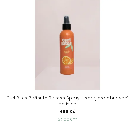
Curl Bites 2 Minute Refresh Spray – sprej pro obnovení
definice
485 Kč
Skladem
Průměrné
hodnocení