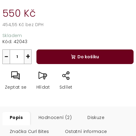
550 Kč
454,55 Kč bez DPH
Měrná
Skladem
cena:
Kód:
42043
−
+
Do košíku
Zeptat se
Hlídat
Sdílet
Popis
Hodnocení (2)
Diskuze
Značka
Curl Bites
Ostatní informace