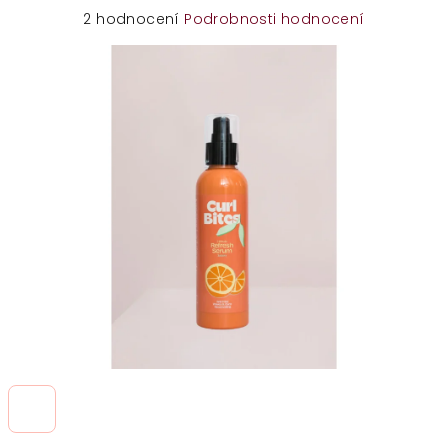
Průměrné
2 hodnocení
Podrobnosti hodnocení
hodnocení
produktu
je
5,0
z
5
hvězdiček.