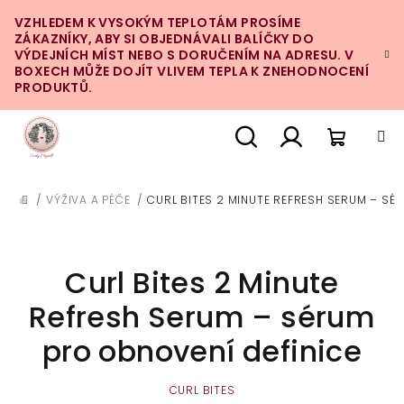
Přejít
VZHLEDEM K VYSOKÝM TEPLOTÁM PROSÍME
na
ZÁKAZNÍKY, ABY SI OBJEDNÁVALI BALÍČKY DO
obsah
VÝDEJNÍCH MÍST NEBO S DORUČENÍM NA ADRESU. V
BOXECH MŮŽE DOJÍT VLIVEM TEPLA K ZNEHODNOCENÍ
PRODUKTŮ.
Nákupn
Hledat
Přihlášení
/
VÝŽIVA A PÉČE
/
CURL BITES 2 MINUTE REFRESH SERUM – SÉ
DOMŮ
košík
Curl Bites 2 Minute
Refresh Serum – sérum
pro obnovení definice
CURL BITES