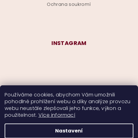
Ochrana soukromí
INSTAGRAM
Používáme cookies, abychom Vám umožnili
pohodlné prohlížení webu a díky analýze provozu
Sledovat na Instagramu
webu neustále zlepšovali jeho funkce, výkon a
použitelnost.
Více informací
Nastavení