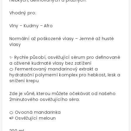
hebkých, definovaných a pružných.
Vhodný pro:
Vlny – Kudrny – Afro
Normální až poškozené vlasy – Jemné až husté
vlasy
✨ Rychle působí, osvěžující sérum pro definované
a oživené kudrnaté vlasy bez zatížení
🍊 Fermentovaný mandarinový extrakt a
hydratační polymerní komplex pro hebkost, lesk a
snížení krepu
Zde je vůně, kterou můžete očekávat od našeho
2minutového osvěžujícího séra:
🍊 Ovocná mandarinka
🍉 Osvěžující meloun