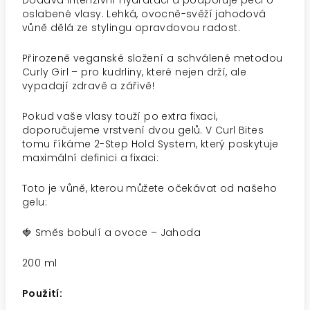
Dodává intenzivní hydrataci a podporuje péči o
oslabené vlasy. Lehká, ovocně-svěží jahodová
vůně dělá ze stylingu opravdovou radost.
Přirozeně veganské složení a schválené metodou
Curly Girl – pro kudrliny, které nejen drží, ale
vypadají zdravě a zářivě!
Pokud vaše vlasy touží po extra fixaci,
doporučujeme vrstvení dvou gelů. V Curl Bites
tomu říkáme 2-Step Hold System, který poskytuje
maximální definici a fixaci:
Toto je vůně, kterou můžete očekávat od našeho
gelu:
🍓 Směs bobulí a ovoce – Jahoda
200 ml
Použití: