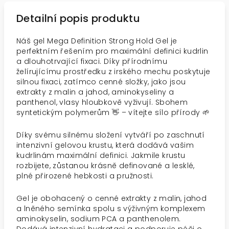
Detailní popis produktu
Náš gel Mega Definition Strong Hold Gel je
perfektním řešením pro maximální definici kudrlin
a dlouhotrvající fixaci. Díky přírodnímu
želírujícímu prostředku z irského mechu poskytuje
silnou fixaci, zatímco cenné složky, jako jsou
extrakty z malin a jahod, aminokyseliny a
panthenol, vlasy hloubkově vyživují. Sbohem
syntetickým polymerům 👋 – vítejte sílo přírody 🌱
Díky svému silnému složení vytváří po zaschnutí
intenzivní gelovou krustu, která dodává vašim
kudrlinám maximální definici. Jakmile krustu
rozbijete, zůstanou krásně definované a lesklé,
plné přirozené hebkosti a pružnosti.
Gel je obohacený o cenné extrakty z malin, jahod
a lněného semínka spolu s výživným komplexem
aminokyselin, sodium PCA a panthenolem.