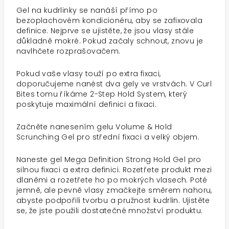
Gel na kudrlinky se nanáší přímo po
bezoplachovém kondicionéru, aby se zafixovala
definice. Nejprve se ujistěte, že jsou vlasy stále
důkladně mokré. Pokud začaly schnout, znovu je
navlhčete rozprašovačem.
Pokud vaše vlasy touží po extra fixaci,
doporučujeme nanést dva gely ve vrstvách. V Curl
Bites tomu říkáme 2-Step Hold System, který
poskytuje maximální definici a fixaci.
Začněte nanesením gelu Volume & Hold
Scrunching Gel pro střední fixaci a velký objem.
Naneste gel Mega Definition Strong Hold Gel pro
silnou fixaci a extra definici. Rozetřete produkt mezi
dlaněmi a rozetřete ho po mokrých vlasech. Poté
jemně, ale pevně vlasy zmačkejte směrem nahoru,
abyste podpořili tvorbu a pružnost kudrlin. Ujistěte
se, že jste použili dostatečné množství produktu.