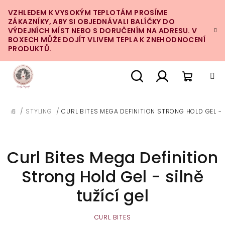
Přejít
VZHLEDEM K VYSOKÝM TEPLOTÁM PROSÍME
na
ZÁKAZNÍKY, ABY SI OBJEDNÁVALI BALÍČKY DO
obsah
VÝDEJNÍCH MÍST NEBO S DORUČENÍM NA ADRESU. V
BOXECH MŮŽE DOJÍT VLIVEM TEPLA K ZNEHODNOCENÍ
PRODUKTŮ.
Nákupn
Hledat
Přihlášení
/
STYLING
/
CURL BITES MEGA DEFINITION STRONG HOLD GEL - S
DOMŮ
košík
Curl Bites Mega Definition
Strong Hold Gel - silně
tužící gel
CURL BITES