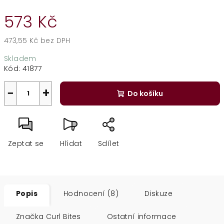
573 Kč
473,55 Kč bez DPH
Měrná
Skladem
cena:
Kód:
41877
−
+
Do košíku
Zeptat se
Hlídat
Sdílet
Popis
Hodnocení (8)
Diskuze
Značka
Curl Bites
Ostatní informace