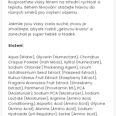
Rozprostřete vlasy fénem na střední rychlost a
teplotu. Během fénování otáčejte hlavou do
různých směrů pro zvýšení objemu.
Jakmile jsou vlasy zcela suché, znovu je
zmačkejte, abyste rozbili „gelovou krustu“ a
zanechali je super hebké a hladké.
Složení:
Aqua (Water), Glycerin (Humectant), Chondrus
Crispus Powder (Irish Moss), Xylitol (Humectant),
Sodium Chloride (Thickening Agent), Linum
Usitatissimum Seed Extract (Flaxseed Extract),
Rubus Idaeus Fruit Extract (Raspberry Extract),
Fragaria Ananassa Fruit Extract (Strawberry
Extract), Panthenol (Provitamin B5), PCA
(Moisturizer), Sodium PCA (Moisturizer), Sodium
Lactate (Moisturizer), Arginine (Amino Acid,
Conditioning), Aspartic Acid (Amino Acid), Glycine
(Amino Acid), Alanine (Amino Acid), Sodium
Hydroxide (pH Regulator), Serine (Amino Acid),