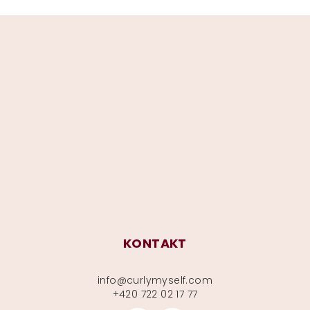
Z
á
p
a
t
í
KONTAKT
info
@
curlymyself.com
+420 722 02 17 77