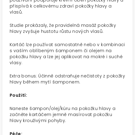
používání podporuje krevní oběh pokožky hlavy a
přispívá k celkovému zdraví pokožky hlavy a
vlasů.
Studie prokázaly, že pravidelná masáž pokožky
hlavy zvyšuje hustotu růstu nových vlasů.
Kartáč lze používat samostatně nebo v kombinaci
s vaším oblíbeným šamponem či olejem na
pokožku hlavy a lze jej aplikovat na mokré i suché
vlasy.
Extra bonus: Účinně odstraňuje nečistoty z pokožky
hlavy během mytí šamponem.
Použití:
Naneste šampon/olej/kúru na pokožku hlavy a
začněte kartáčem jemně masírovat pokožku
hlavy krouživými pohyby.
Péče: