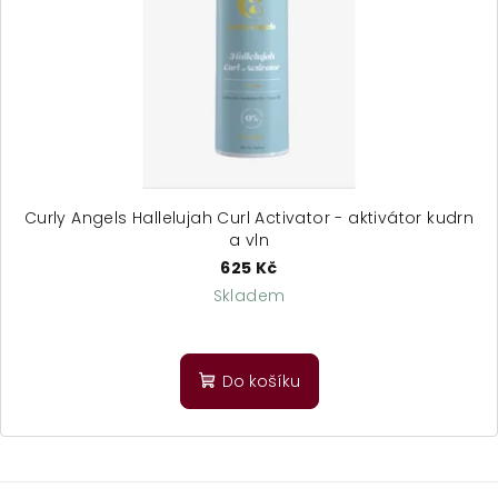
Curly Angels Hallelujah Curl Activator - aktivátor kudrn
a vln
625 Kč
Skladem
Průměrné
hodnocení
produktu
Do košíku
je
5,0
z
5
hvězdiček.