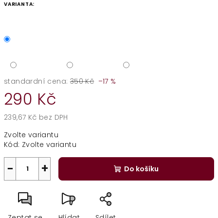
VARIANTA:
standardní cena:
350 Kč
–17 %
290 Kč
239,67 Kč bez DPH
Měrná
Zvolte variantu
cena:
Kód:
Zvolte variantu
−
+
Do košíku
Zeptat se
Hlídat
Sdílet