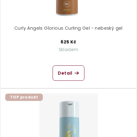
Curly Angels Glorious Curling Gel - nebeský gel
625 Kč
Skladem
Průměrné
hodnocení
produktu
Detail
je
5,0
z
5
TOP produkt
hvězdiček.