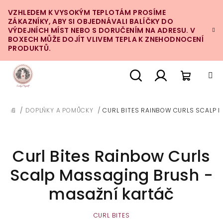
Přejít
VZHLEDEM K VYSOKÝM TEPLOTÁM PROSÍME
na
ZÁKAZNÍKY, ABY SI OBJEDNÁVALI BALÍČKY DO
obsah
VÝDEJNÍCH MÍST NEBO S DORUČENÍM NA ADRESU. V
BOXECH MŮŽE DOJÍT VLIVEM TEPLA K ZNEHODNOCENÍ
PRODUKTŮ.
Nákupn
Hledat
Přihlášení
/
DOPLŇKY A POMŮCKY
/
CURL BITES RAINBOW CURLS SCALP 
DOMŮ
košík
Curl Bites Rainbow Curls
Scalp Massaging Brush -
masažní kartáč
CURL BITES