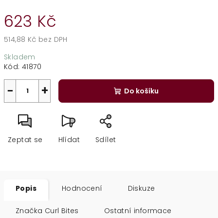
623 Kč
514,88 Kč bez DPH
Měrná
Skladem
cena:
Kód:
41870
−
+
Do košíku
Zeptat se
Hlídat
Sdílet
Popis
Hodnocení
Diskuze
Značka
Curl Bites
Ostatní informace