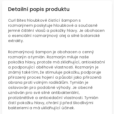
Detailní popis produktu
Curl Bites hloubkově čistící šampon s
rozmarýnem poskytuje hloubkové a současně
jemné čištění vlasů a pokožky hlavy. Je obohacen
o esenciální rozmarýnový olej a silné botanické
extrakty.
Rozmarýnový šampon je obohacen o cenný
rozmarýn a tymián. Rozmarýn miluje naše
pokožka hlavy, protože má zklidňující, antioxidační
a podporující oběhové vlastnosti. Rozmarýn je
známý také tím, že stimuluje pokožku, podporuje
přirozený proces hojení a působí jako přirozená
obrana proti volným radikálům. Tymián je
oslavován pro podobné výhody. Je obecně
uznáván pro své silné antibakteriální,
protizánětlivé a antioxidační vlastnosti. Tymián
čistí pokožku hlavy, chrání ji před škodlivými
bakteriemi a má uklidňující účinek.