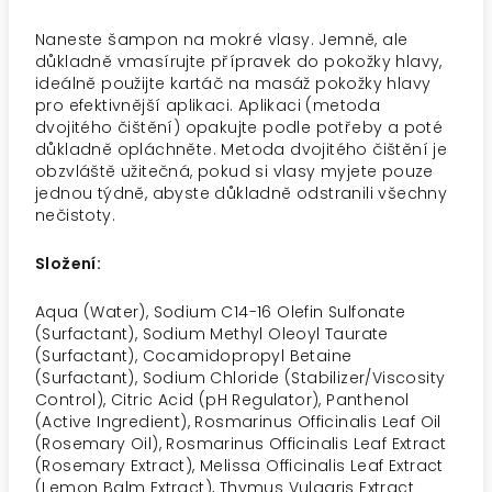
Naneste šampon na mokré vlasy. Jemně, ale
důkladně vmasírujte přípravek do pokožky hlavy,
ideálně použijte kartáč na masáž pokožky hlavy
pro efektivnější aplikaci. Aplikaci (metoda
dvojitého čištění) opakujte podle potřeby a poté
důkladně opláchněte. Metoda dvojitého čištění je
obzvláště užitečná, pokud si vlasy myjete pouze
jednou týdně, abyste důkladně odstranili všechny
nečistoty.
Složení:
Aqua (Water), Sodium C14-16 Olefin Sulfonate
(Surfactant), Sodium Methyl Oleoyl Taurate
(Surfactant), Cocamidopropyl Betaine
(Surfactant), Sodium Chloride (Stabilizer/Viscosity
Control), Citric Acid (pH Regulator), Panthenol
(Active Ingredient), Rosmarinus Officinalis Leaf Oil
(Rosemary Oil), Rosmarinus Officinalis Leaf Extract
(Rosemary Extract), Melissa Officinalis Leaf Extract
(Lemon Balm Extract), Thymus Vulgaris Extract