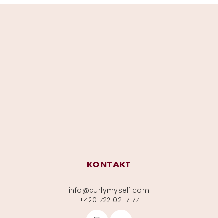
Z
á
p
a
t
í
KONTAKT
info
@
curlymyself.com
+420 722 02 17 77