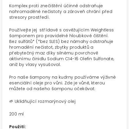
Komplex proti znečištění účinně odstraňuje
nahromaděné nečistoty a zároveň chrání před
stresory prostředí.
Používejte jej střídavě s osvěžujícím Weightless
šamponem pro pravidelné hloubkové čištění.
Bez sulfátů* (*bez SLES) bez námahy odstraňuje
hromadění nečistot, zbytky produktů a
přebytečný maz díky silnému povrchově
aktivnímu činidlu Sodium C14-16 Olefin Sulfonate,
aniž by vlasy vysušoval.
Pro naše šampony na kudrny používáme výživné
esenciální oleje pro vůni. Zde je vůně, kterou
můžete od našeho šamponu očekávat:
🌱 Uklidňující rozmarýnový olej
200 ml
Použití: