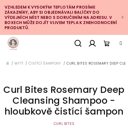
Přejít
VZHLEDEM K VYSOKÝM TEPLOTÁM PROSÍME
na
ZÁKAZNÍKY, ABY SI OBJEDNÁVALI BALÍČKY DO
obsah
VÝDEJNÍCH MÍST NEBO S DORUČENÍM NA ADRESU. V
BOXECH MŮŽE DOJÍT VLIVEM TEPLA K ZNEHODNOCENÍ
PRODUKTŮ.
Nákupn
Hledat
Přihlášení
/
MYTÍ
/
ČISTÍCÍ ŠAMPONY
/
CURL BITES ROSEMARY DEEP CLE
DOMŮ
košík
Curl Bites Rosemary Deep
Cleansing Shampoo -
hloubkově čistící šampon
CURL BITES