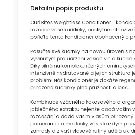
Detailní popis produktu
Curl Bites Weightless Conditioner - kondic
rozčeše vaše kudrlinky, poskytne intenzivní
pořiďte tento kondicionér obohacený o pos
Posuňte své kudrnky na novou úroveň s n
vyvinutým pro udržení vašich vln a kudrlin 
Díky silnému komplexu různých aminokyseli
intenzivně hydratované a jejich struktura 
problém! Náš kondicionér je dokáže regene
přirozené kudrlinky plné pružnosti a lesku.
Kombinace vzácného kokosového a argano
jablečného extraktu nejenže dodá vašim v
rozčesání a dodá vašim vlasům přirozený 
pomeranče a meduňky vás s každým použit
zahrady a z vaší vlasové rutiny udělá uklidň