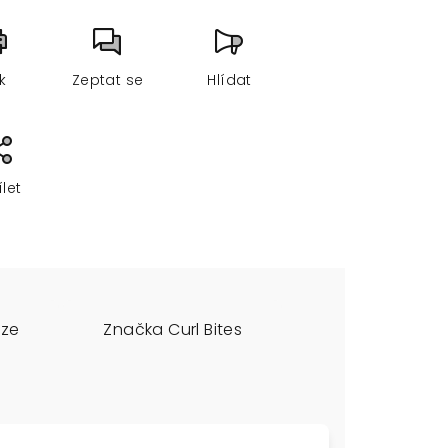
sk
Zeptat se
Hlídat
ílet
uze
Značka
Curl Bites