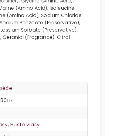
lsifier), Glycine (Amino Acid),
Valine (Amino Acid), Isoleucine
ine (Amino Acid), Sodium Chloride
 Sodium Benzoate (Preservative),
otassium Sorbate (Preservative),
Geraniol (Fragrance), Citral
 péče
80117
asy
,
Husté vlasy