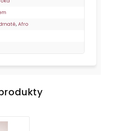
soká
nem
drnaté
,
Afro
 produkty