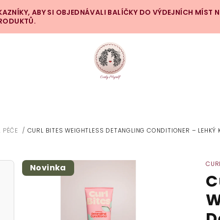
ZNÍKY, ABY SI OBJEDNÁVALI BALÍČKY DO VÝDEJNÍCH MÍST 
PRODUKTŮ.
A PÉČE
/
CURL BITES WEIGHTLESS DETANGLING CONDITIONER – LEHKÝ
CUR
Novinka
C
W
D