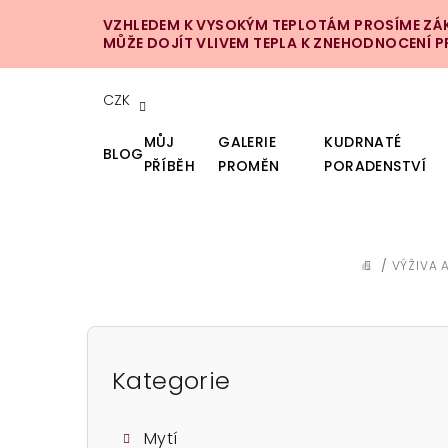
Přejít
VZHLEDEM K VYSOKÝM TEPLOTÁM PROSÍME ZÁKA
na
MŮŽE DOJÍT VLIVEM TEPLA K ZNEHODNOCENÍ 
obsah
CZK
MŮJ
GALERIE
KUDRNATÉ
BLOG
PŘÍBĚH
PROMĚN
PORADENSTVÍ
/
VÝŽIVA 
DOMŮ
P
o
Kategorie
Přeskočit
kategorie
s
Mytí