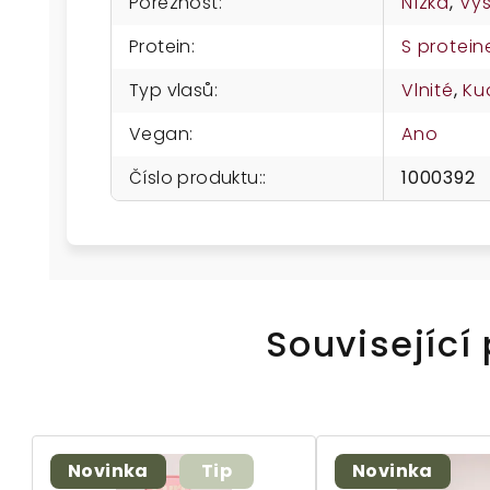
Poréznost
:
Nízká
,
Vy
Protein
:
S protei
Typ vlasů
:
Vlnité
,
Ku
Vegan
:
Ano
Číslo produktu:
:
1000392
Související
Novinka
Tip
Novinka