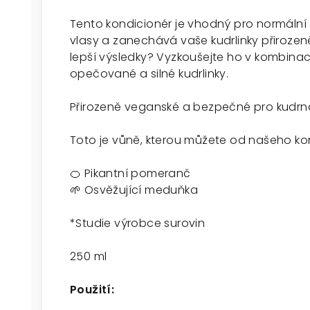
Tento kondicionér je vhodný pro normální
vlasy a zanechává vaše kudrlinky přirozeně 
lepší výsledky? Vyzkoušejte ho v kombin
opečované a silné kudrlinky.
Přirozeně veganské a bezpečné pro kudrna
Toto je vůně, kterou můžete od našeho ko
🍊 Pikantní pomeranč
🌱 Osvěžující meduňka
*Studie výrobce surovin
250 ml
Použití: