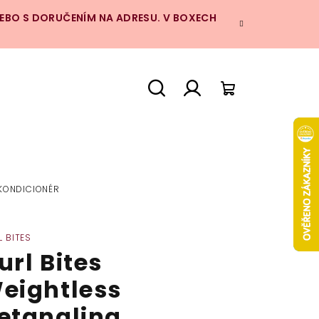
NEBO S DORUČENÍM NA ADRESU. V BOXECH
Hledat
Přihlášení
Nákupní
košík
 KONDICIONÉR
L BITES
url Bites
eightless
etangling