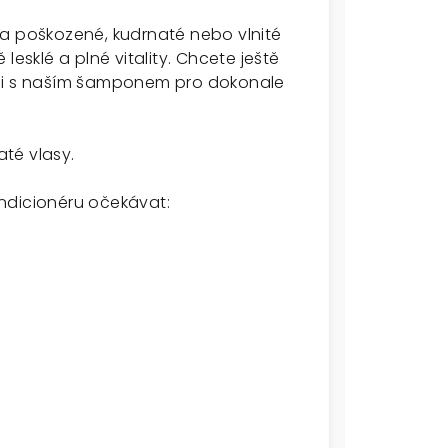
 a poškozené, kudrnaté nebo vlnité
lesklé a plné vitality. Chcete ještě
aci s naším šamponem pro dokonale
té vlasy.
ndicionéru očekávat: