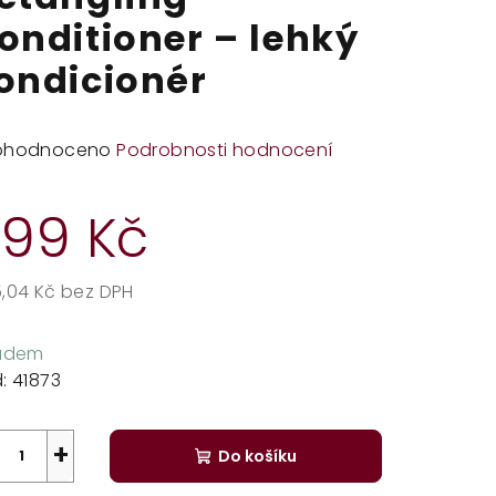
onditioner – lehký
ondicionér
měrné
ohodnoceno
Podrobnosti hodnocení
dnocení
duktu
99 Kč
,04 Kč bez DPH
rná
zdiček.
a:
ladem
:
41873
+
Do košíku