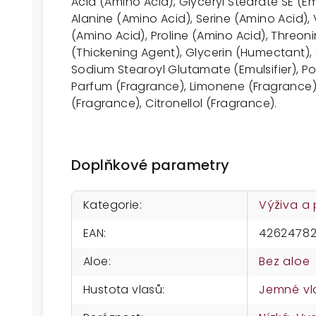
Acid (Amino Acid), Glyceryl Stearate SE (Emu
Alanine (Amino Acid), Serine (Amino Acid), 
(Amino Acid), Proline (Amino Acid), Threon
(Thickening Agent), Glycerin (Humectant),
Sodium Stearoyl Glutamate (Emulsifier), P
Parfum (Fragrance), Limonene (Fragrance), 
(Fragrance), Citronellol (Fragrance).
Doplňkové parametry
Kategorie
:
Výživa a
EAN
:
42624782
Aloe
:
Bez aloe
Hustota vlasů
:
Jemné vl