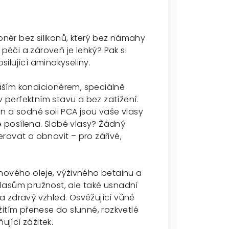
ionér bez silikonů, který bez námahy
 péči a zároveň je lehký? Pak si
ilující aminokyseliny.
aším kondicionérem, speciálně
v perfektním stavu a bez zatížení.
n a sodné soli PCA jsou vaše vlasy
je posílena. Slabé vlasy? Žádný
rovat a obnovit – pro zářivé,
vého oleje, výživného betainu a
lasům pružnost, ale také usnadní
a zdravý vzhled. Osvěžující vůně
ím přenese do slunné, rozkvetlé
ující zážitek.