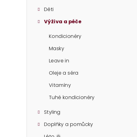
t
Děti
r
Výživa a péče
a
n
Kondicionéry
n
Masky
í
Leave in
p
Oleje a séra
a
Vitamíny
n
Tuhé kondicionéry
e
Styling
l
Doplňky a pomůcky
Léto 🌞