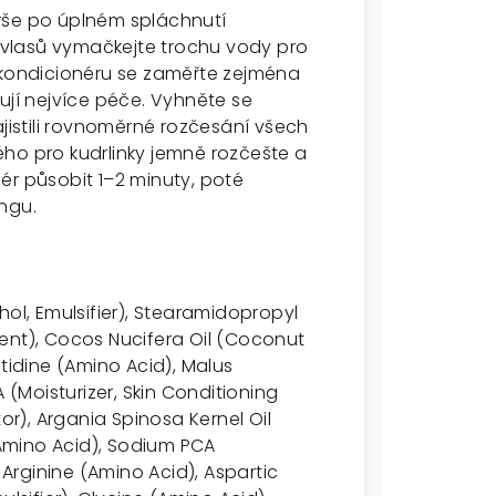
rše po úplném spláchnutí
vlasů vymačkejte trochu vody pro
í kondicionéru se zaměřte zejména
ují nejvíce péče. Vyhněte se
ajistili rovnoměrné rozčesání všech
ho pro kudrlinky jemně rozčešte a
ér působit 1–2 minuty, poté
ngu.
hol, Emulsifier), Stearamidopropyl
ent), Cocos Nucifera Oil (Coconut
istidine (Amino Acid), Malus
 (Moisturizer, Skin Conditioning
tor), Argania Spinosa Kernel Oil
 (Amino Acid), Sodium PCA
 Arginine (Amino Acid), Aspartic