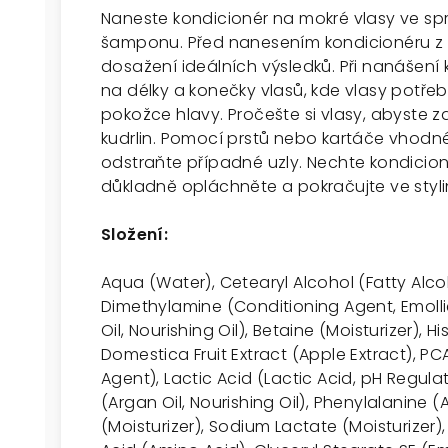
Naneste kondicionér na mokré vlasy ve sp
šamponu. Před nanesením kondicionéru z 
dosažení ideálních výsledků. Při nanášen
na délky a konečky vlasů, kde vlasy potřeb
pokožce hlavy. Pročešte si vlasy, abyste z
kudrlin. Pomocí prstů nebo kartáče vhodné
odstraňte případné uzly. Nechte kondicion
důkladně opláchněte a pokračujte ve styli
Složení:
Aqua (Water), Cetearyl Alcohol (Fatty Alco
Dimethylamine (Conditioning Agent, Emolli
Oil, Nourishing Oil), Betaine (Moisturizer), H
Domestica Fruit Extract (Apple Extract), PCA
Agent), Lactic Acid (Lactic Acid, pH Regula
(Argan Oil, Nourishing Oil), Phenylalanine
(Moisturizer), Sodium Lactate (Moisturizer),