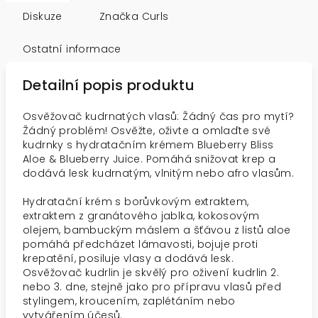
Diskuze
Značka
Curls
Ostatní informace
Detailní popis produktu
Osvěžovač kudrnatých vlasů: Žádný čas pro mytí?
Žádný problém! Osvěžte, oživte a omlaďte své
kudrnky s hydratačním krémem Blueberry Bliss
Aloe & Blueberry Juice. Pomáhá snižovat krep a
dodává lesk kudrnatým, vlnitým nebo afro vlasům.
Hydratační krém s borůvkovým extraktem,
extraktem z granátového jablka, kokosovým
olejem, bambuckým máslem a šťávou z listů aloe
pomáhá předcházet lámavosti, bojuje proti
krepatění, posiluje vlasy a dodává lesk.
Osvěžovač kudrlin je skvělý pro oživení kudrlin 2.
nebo 3. dne, stejně jako pro přípravu vlasů před
stylingem, kroucením, zaplétáním nebo
vytvářením účesů.