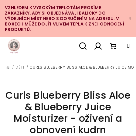
Přejít
VZHLEDEM K VYSOKÝM TEPLOTÁM PROSÍME
na
ZÁKAZNÍKY, ABY SI OBJEDNÁVALI BALÍČKY DO
obsah
VÝDEJNÍCH MÍST NEBO S DORUČENÍM NA ADRESU. V
BOXECH MŮŽE DOJÍT VLIVEM TEPLA K ZNEHODNOCENÍ
PRODUKTŮ.
Nákupn
Hledat
Přihlášení
/
DĚTI
/
CURLS BLUEBERRY BLISS ALOE & BLUEBERRY JUICE MOI
DOMŮ
košík
Curls Blueberry Bliss Aloe
& Blueberry Juice
Moisturizer - oživení a
obnovení kudrn