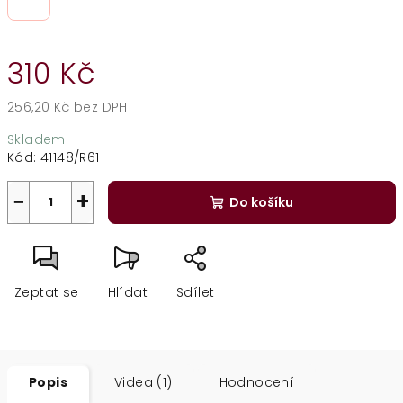
310 Kč
256,20 Kč bez DPH
Měrná
Skladem
cena:
Kód:
41148/R61
−
+
Do košíku
Zeptat se
Hlídat
Sdílet
Popis
Videa (1)
Hodnocení