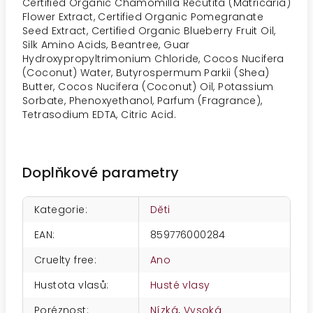
Certified Organic Chamomilla Recutita (Matricaria)
Flower Extract, Certified Organic Pomegranate
Seed Extract, Certified Organic Blueberry Fruit Oil,
Silk Amino Acids, Beantree, Guar
Hydroxypropyltrimonium Chloride, Cocos Nucifera
(Coconut) Water,
Butyrospermum Parkii (Shea)
Butter
,
Cocos Nucifera (Coconut) Oil
, Potassium
Sorbate, Phenoxyethanol, Parfum (Fragrance),
Tetrasodium EDTA, Citric Acid.
Doplňkové parametry
Kategorie
:
Děti
EAN
:
859776000284
Cruelty free
:
Ano
Hustota vlasů
:
Husté vlasy
Poréznost
:
Nízká
,
Vysoká