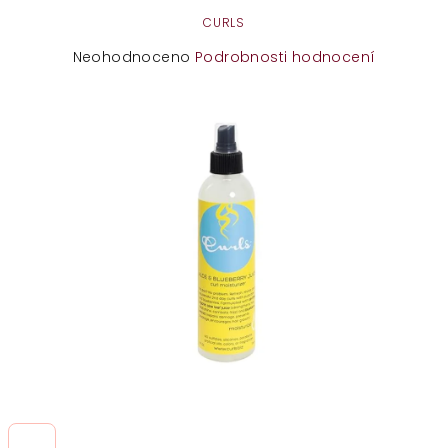
CURLS
Průměrné
Neohodnoceno
Podrobnosti hodnocení
hodnocení
produktu
je
0,0
z
5
hvězdiček.