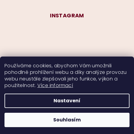
INSTAGRAM
Používáme cookies, abychom Vám umožnili
pohodlné prohlížení webu a díky analýze provozu
Sledovat na Instagramu
webu neustále zlepšovali jeho funkce, výkon a
použitelnost.
Více informací
Nastavení
Copyright 2026
CurlyMyself
. Všechna práva
vyhrazena.
Souhlasím
Vytvořil Shoptet