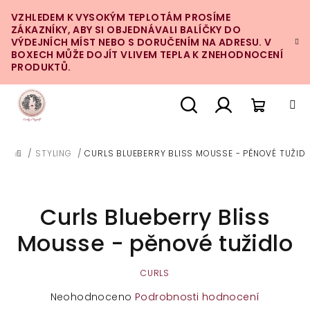
Přejít
VZHLEDEM K VYSOKÝM TEPLOTÁM PROSÍME
na
ZÁKAZNÍKY, ABY SI OBJEDNÁVALI BALÍČKY DO
obsah
VÝDEJNÍCH MÍST NEBO S DORUČENÍM NA ADRESU. V
BOXECH MŮŽE DOJÍT VLIVEM TEPLA K ZNEHODNOCENÍ
PRODUKTŮ.
Nákupn
Hledat
Přihlášení
/
STYLING
/
CURLS BLUEBERRY BLISS MOUSSE - PĚNOVÉ TUŽID
DOMŮ
košík
Curls Blueberry Bliss
Mousse - pěnové tužidlo
CURLS
Průměrné
Neohodnoceno
Podrobnosti hodnocení