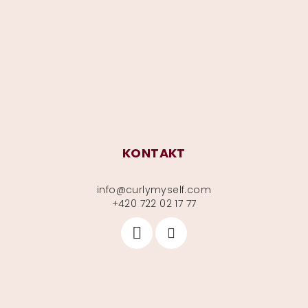
p
a
t
í
KONTAKT
info
@
curlymyself.com
+420 722 02 17 77