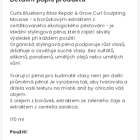
Curls Blueberry Bliss Repair & Grow Curl Sculpting
Mousse - s borůvkovým extraktem z
certifikovaného ekologického pěstování - je
ideální stylingová pěna, která zajistí skvělý
výsledek při každém použití.
Organická stylingová pěna podporuje růst vlasů,
zklidňuje a osvěžuje suché vlasy. Bez sulfátů,
silikonů, parabenů, umělých olejů nebo umělých
vůní.
Tvarující pěna pro kudrnaté vlasy není jen další
průměrná pěna! Je vyrobena tak, aby tvarovala a
držela vaši texturu na místě, aniž by ohrozila váš
objem.
S olejem z borůvek, extraktem ze zeleného čaje a
extraktem z centella asiatica.
170 ml
Použití: