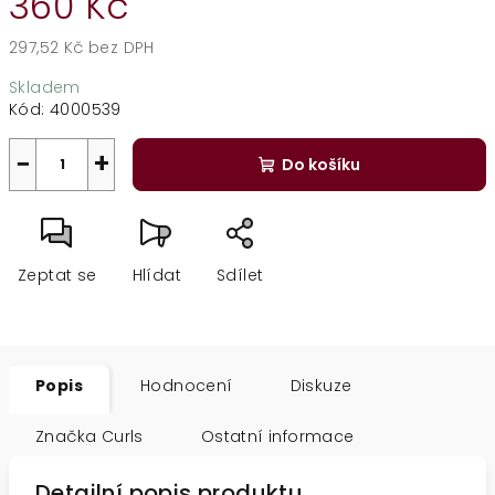
360 Kč
297,52 Kč bez DPH
Měrná
Skladem
cena:
Kód:
4000539
−
+
Do košíku
Zeptat se
Hlídat
Sdílet
Popis
Hodnocení
Diskuze
Značka
Curls
Ostatní informace
Detailní popis produktu