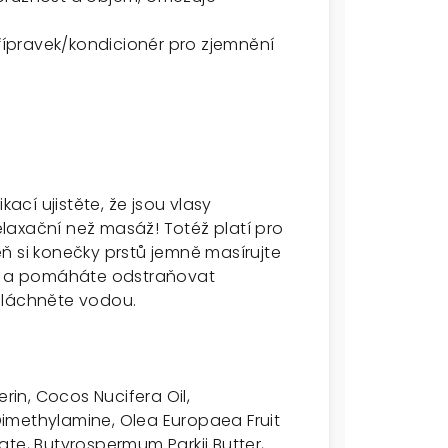
přípravek/kondicionér pro zjemnění
kací ujistěte, že jsou vlasy
relaxační než masáž! Totéž platí pro
ň si konečky prstů jemně masírujte
ěh a pomáháte
odstraňovat
 opláchněte vodou.
erin, Cocos Nucifera Oil,
imethylamine, Olea Europaea Fruit
ate, Butyrospermum Parkii Butter,