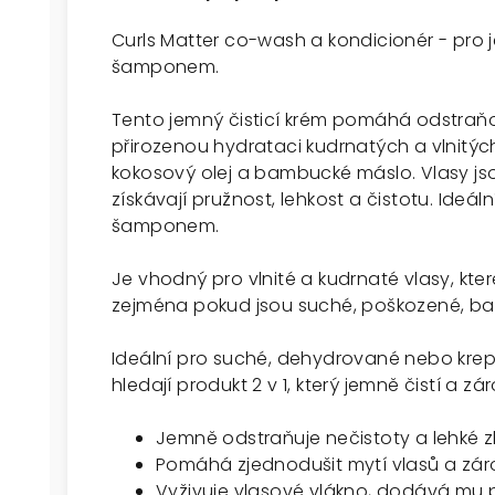
Curls Matter co-wash a kondicionér - p
ro 
šamponem.
Tento jemný čisticí krém pomáhá odstraňo
přirozenou hydrataci kudrnatých a vlnitýc
kokosový olej a bambucké máslo. Vlasy j
získávají pružnost, lehkost a čistotu. Ideál
šamponem.
Je vhodný pro
vlnité a kudrnaté vlasy, kter
zejména pokud jsou suché, poškozené, bar
Ideální pro suché, dehydrované nebo krepat
hledají produkt 2 v 1, který jemně čistí a 
Jemně odstraňuje nečistoty a lehké 
Pomáhá zjednodušit mytí vlasů a zár
Vyživuje vlasové vlákno, dodává mu 