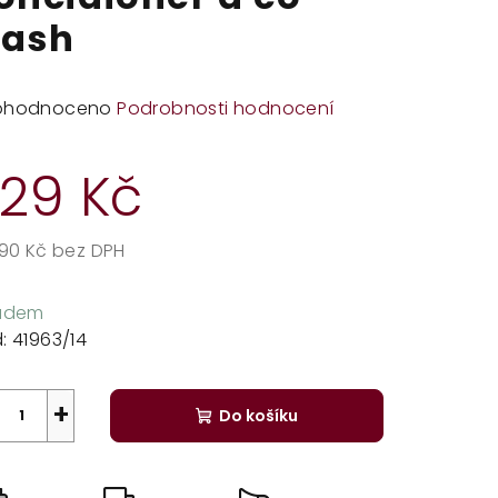
ash
měrné
ohodnoceno
Podrobnosti hodnocení
dnocení
duktu
29 Kč
,90 Kč bez DPH
rná
zdiček.
a:
ladem
:
41963/14
+
Do košíku