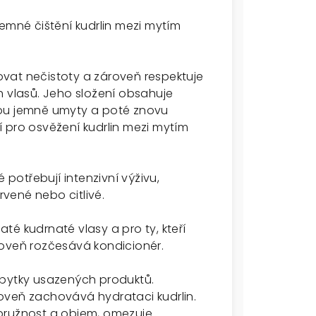
jemné čištění kudrlin mezi mytím
vat nečistoty a zároveň respektuje
h vlasů. Jeho složení obsahuje
sou jemně umyty a poté znovu
ní pro osvěžení kudrlin mezi mytím
é potřebují intenzivní výživu,
vené nebo citlivé.
é kudrnaté vlasy a pro ty, kteří
zároveň rozčesává kondicionér.
zbytky usazených produktů.
oveň zachovává hydrataci kudrlin.
pružnost a objem, omezuje