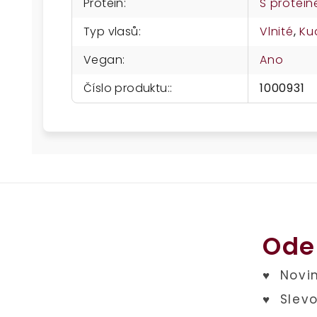
Protein
:
S protei
Typ vlasů
:
Vlnité
,
Ku
Vegan
:
Ano
Číslo produktu:
:
1000931
Ode