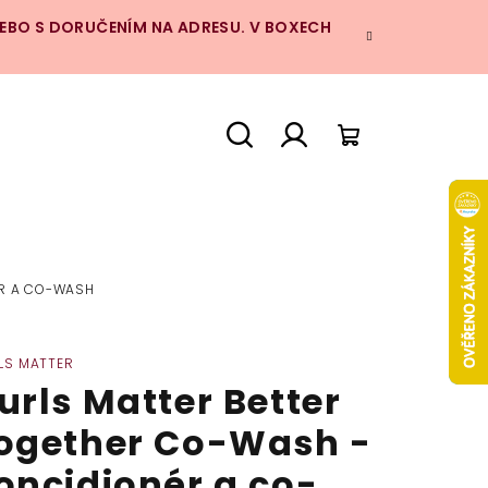
NEBO S DORUČENÍM NA ADRESU. V BOXECH
Hledat
Přihlášení
Nákupní
košík
ÉR A CO-WASH
LS MATTER
urls Matter Better
ogether Co-Wash -
oncidionér a co-