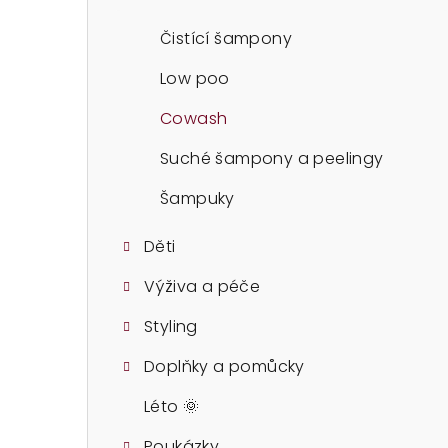
t
r
Čistící šampony
a
Low poo
n
Cowash
n
Suché šampony a peelingy
í
Šampuky
p
Děti
a
Výživa a péče
n
Styling
e
Doplňky a pomůcky
l
Léto 🌞
Poukázky