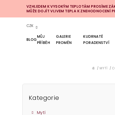
Přejít
VZHLEDEM K VYSOKÝM TEPLOTÁM PROSÍME ZÁKA
na
MŮŽE DOJÍT VLIVEM TEPLA K ZNEHODNOCENÍ 
obsah
CZK
MŮJ
GALERIE
KUDRNATÉ
BLOG
PŘÍBĚH
PROMĚN
PORADENSTVÍ
/
MYTÍ
/
C
DOMŮ
P
o
Kategorie
Přeskočit
kategorie
s
Mytí