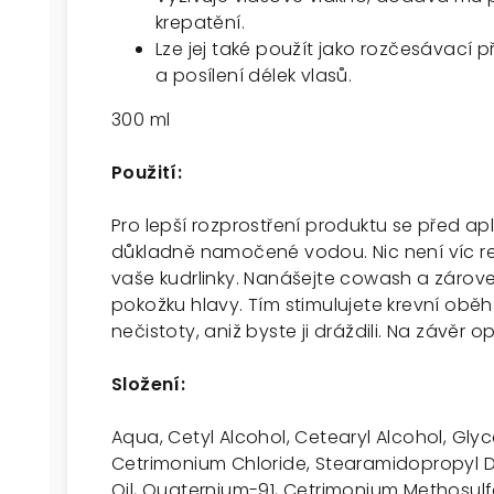
krepatění.
Lze jej také použít jako rozčesávací 
a posílení délek vlasů.
300 ml
Použití:
Pro lepší rozprostření produktu se před apli
důkladně namočené vodou.
Nic není víc 
vaše kudrlinky. Nanášejte cowash a zárove
pokožku hlavy. Tím stimulujete krevní ob
nečistoty, aniž byste ji dráždili. Na závěr
Složení:
Aqua, Cetyl Alcohol, Cetearyl Alcohol, Glyc
Cetrimonium Chloride, Stearamidopropyl D
Oil, Quaternium-91, Cetrimonium Methosulf