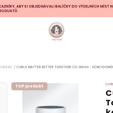
ZNÍKY, ABY SI OBJEDNÁVALI BALÍČKY DO VÝDEJNÍCH MÍST 
PRODUKTŮ.
OWASH
/
CURLS MATTER BETTER TOGETHER CO-WASH - KONCIDION
CUR
TOP produkt
C
T
k