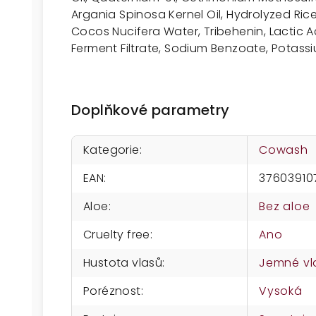
Argania Spinosa Kernel Oil, Hydrolyzed Rice 
Cocos Nucifera Water, Tribehenin, Lactic 
Ferment Filtrate, Sodium Benzoate, Potassi
Doplňkové parametry
Kategorie
:
Cowash
EAN
:
37603910
Aloe
:
Bez aloe
Cruelty free
:
Ano
Hustota vlasů
:
Jemné vl
Poréznost
:
Vysoká