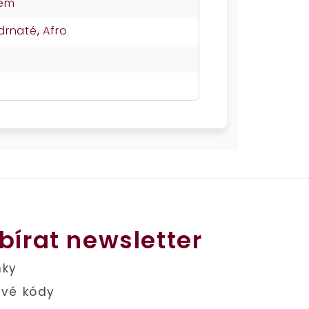
nem
drnaté
,
Afro
bírat newsletter