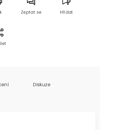
sk
Zeptat se
Hlídat
ílet
cení
Diskuze