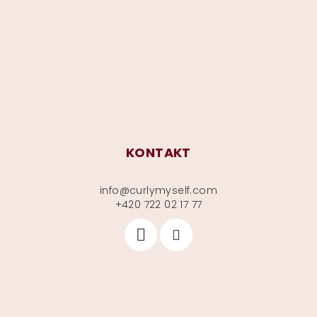
a
t
í
KONTAKT
info
@
curlymyself.com
+420 722 02 17 77