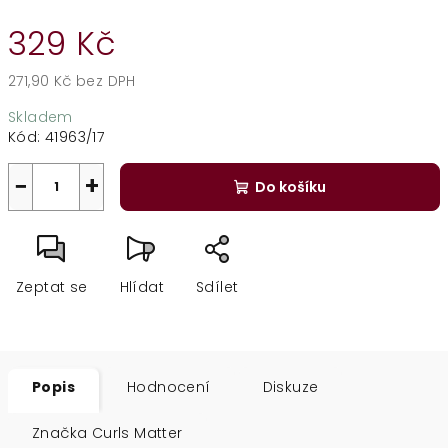
329 Kč
271,90 Kč bez DPH
Měrná
Skladem
cena:
Kód:
41963/17
−
+
Do košíku
Zeptat se
Hlídat
Sdílet
Popis
Hodnocení
Diskuze
Značka
Curls Matter