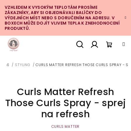
Přejít
VZHLEDEM K VYSOKÝM TEPLOTÁM PROSÍME
na
ZÁKAZNÍKY, ABY SI OBJEDNÁVALI BALÍČKY DO
obsah
VÝDEJNÍCH MÍST NEBO S DORUČENÍM NA ADRESU. V
BOXECH MŮŽE DOJÍT VLIVEM TEPLA K ZNEHODNOCENÍ
PRODUKTŮ.
Nákupn
Hledat
Přihlášení
/
STYLING
/
CURLS MATTER REFRESH THOSE CURLS SPRAY - SP
DOMŮ
košík
Curls Matter Refresh
Those Curls Spray - sprej
na refresh
CURLS MATTER