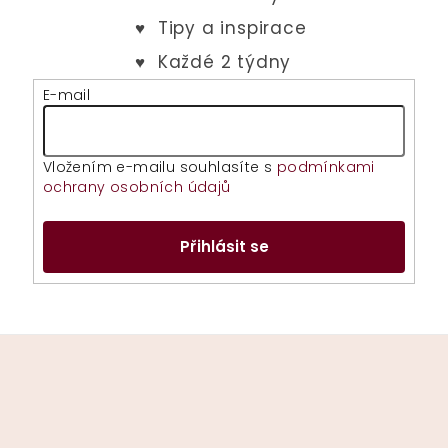
E-mail
Vložením e-mailu souhlasíte s
podmínkami
ochrany osobních údajů
Přihlásit se
Z
á
p