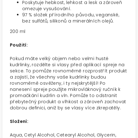
Poskytuje hebkost, lehkost a lesk a zároveň
omezuje vysušování.
97 % složek přírodního původu, veganské,
bez sulfátů, silikonů a minerálních olejů.
200 ml
Použití:
Pokud máte velký objem nebo velmi husté
kudrlinky, rozdělte si vlasy
před aplikací spreje na
sekce. To pomůže rovnoměrně rozprostřít produkt
a zajistí, že všechny vaše kudrlinky budou
rovnoměrně osvěženy, i ty
nejskrytější!
Po
nanesení spreje použijte mikrovláknový ručník k
promačkání kudrlin a vln. Pomůže to odstranit
přebytečný produkt a vlhkost a zároveň zachovat
dobrou definici, aniž by se vlasy více zkrepatěly.
Složení:
Aqua, Cetyl Alcohol, Cetearyl Alcohol, Glycerin,