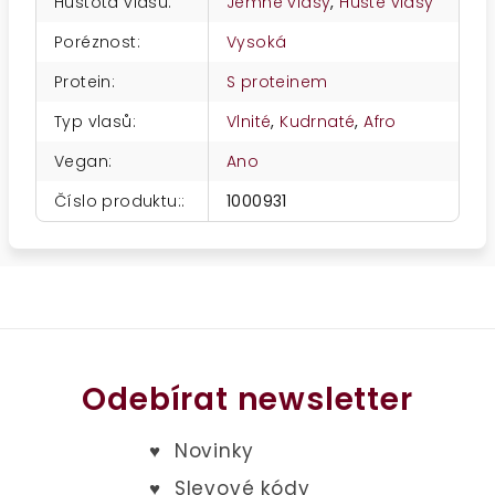
Hustota vlasů
:
Jemné vlasy
,
Husté vlasy
Poréznost
:
Vysoká
Protein
:
S proteinem
Typ vlasů
:
Vlnité
,
Kudrnaté
,
Afro
Vegan
:
Ano
Číslo produktu:
:
1000931
Odebírat newsletter