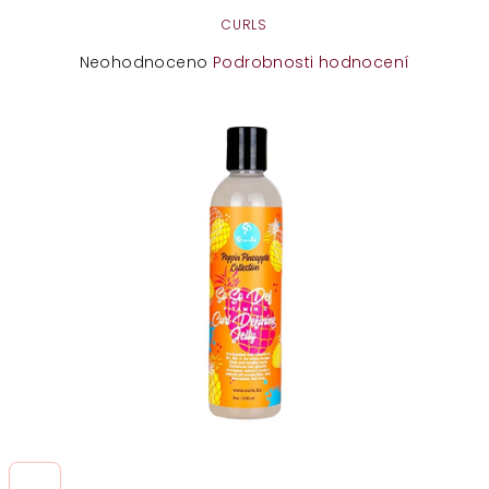
CURLS
Průměrné
Neohodnoceno
Podrobnosti hodnocení
hodnocení
produktu
je
0,0
z
5
hvězdiček.