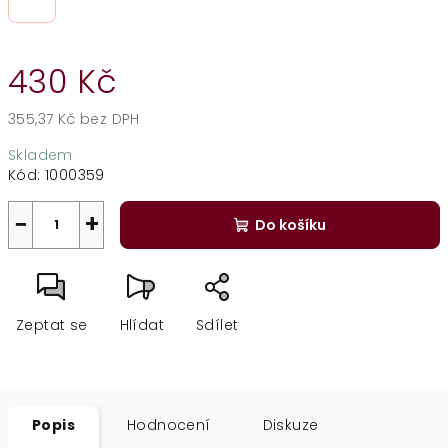
430 Kč
355,37 Kč bez DPH
Měrná
Skladem
cena:
Kód:
1000359
−
+
Do košíku
Zeptat se
Hlídat
Sdílet
Popis
Hodnocení
Diskuze