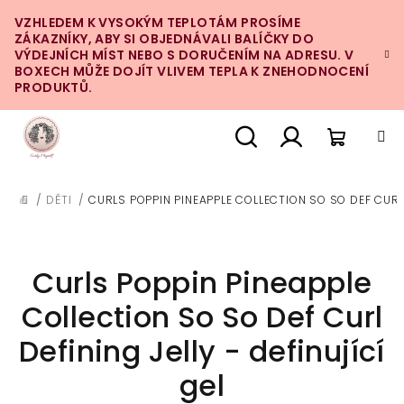
Přejít
VZHLEDEM K VYSOKÝM TEPLOTÁM PROSÍME
na
ZÁKAZNÍKY, ABY SI OBJEDNÁVALI BALÍČKY DO
obsah
VÝDEJNÍCH MÍST NEBO S DORUČENÍM NA ADRESU. V
BOXECH MŮŽE DOJÍT VLIVEM TEPLA K ZNEHODNOCENÍ
PRODUKTŮ.
Nákupn
Hledat
Přihlášení
/
DĚTI
/
CURLS POPPIN PINEAPPLE COLLECTION SO SO DEF CURL D
DOMŮ
košík
Curls Poppin Pineapple
Collection So So Def Curl
Defining Jelly - definující
gel