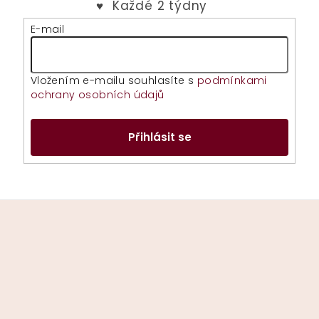
E-mail
Vložením e-mailu souhlasíte s
podmínkami
ochrany osobních údajů
Přihlásit se
Z
á
p
a
t