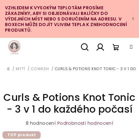
Přejít
VZHLEDEM K VYSOKÝM TEPLOTÁM PROSÍME
na
ZÁKAZNÍKY, ABY SI OBJEDNÁVALI BALÍČKY DO
obsah
VÝDEJNÍCH MÍST NEBO S DORUČENÍM NA ADRESU. V
BOXECH MŮŽE DOJÍT VLIVEM TEPLA K ZNEHODNOCENÍ
PRODUKTŮ.
Nákupn
Hledat
Přihlášení
/
MYTÍ
/
COWASH
/
CURLS & POTIONS KNOT TONIC - 3 V 1 DO
DOMŮ
košík
Curls & Potions Knot Tonic
- 3 v 1 do každého počasí
Průměrné
8 hodnocení
Podrobnosti hodnocení
hodnocení
TOP produkt
produktu