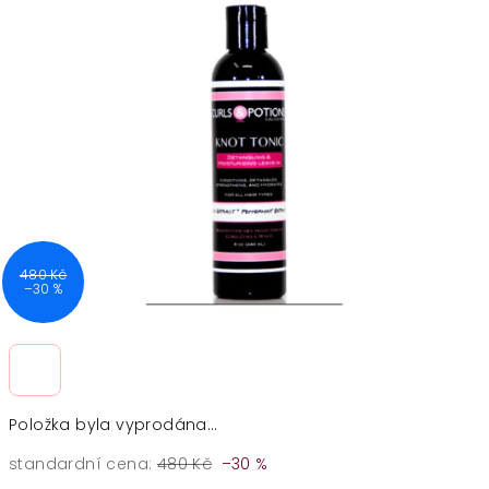
je
5,0
z
5
hvězdiček.
480 Kč
–30 %
Položka byla vyprodána…
standardní cena:
480 Kč
–30 %