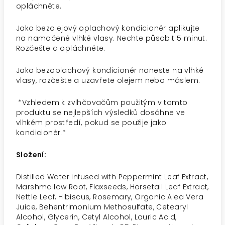
opláchněte.
Jako bezolejový oplachový kondicionér aplikujte
na namočené vlhké vlasy. Nechte působit 5 minut.
Rozčešte a opláchněte.
Jako bezoplachový kondicionér naneste na vlhké
vlasy, rozčešte a uzavřete olejem nebo máslem.
*Vzhledem k zvlhčovačům použitým v tomto
produktu se nejlepších výsledků dosáhne ve
vlhkém prostředí, pokud se použije jako
kondicionér.*
Složení:
Distilled Water infused with Peppermint Leaf Extract,
Marshmallow Root, Flaxseeds, Horsetail Leaf Extract,
Nettle Leaf, Hibiscus, Rosemary, Organic Alea Vera
Juice, Behentrimonium Methosulfate, Cetearyl
Alcohol, Glycerin, Cetyl Alcohol, Lauric Acid,