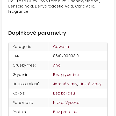
Cellulose Gum, Pro Vitamin B5, Phenoxyethanol,
Benzoic Acid, Dehydroacetic Acid, Citric Acid,
Fragrance
Doplňkové parametry
Kategorie
:
Cowash
EAN
:
861070000310
Cruelty free
:
Ano
Glycerin
:
Bez glycerinu
Hustota vlasů
:
Jemné vlasy
,
Husté vlasy
Kokos
:
Bez kokosu
Poréznost
:
Nízká
,
Vysoká
Protein
:
Bez proteinu