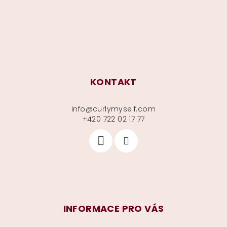
í
KONTAKT
info
@
curlymyself.com
+420 722 02 17 77
INFORMACE PRO VÁS