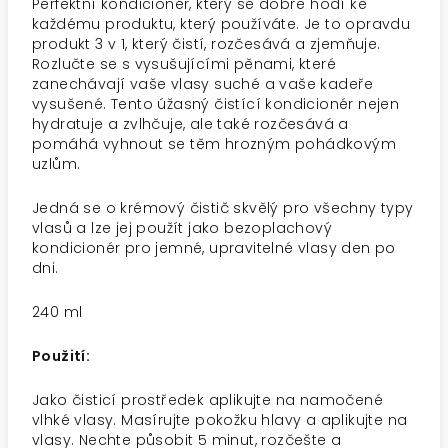
Perfektní kondicionér, který se dobře hodí ke
každému produktu, který používáte. Je to opravdu
produkt 3 v 1, který čistí, rozčesává a zjemňuje.
Rozlučte se s vysušujícími pěnami, které
zanechávají vaše vlasy suché a vaše kadeře
vysušené. Tento úžasný čistící kondicionér nejen
hydratuje a zvlhčuje, ale také rozčesává a
pomáhá vyhnout se těm hrozným pohádkovým
uzlům.
Jedná se o krémový čistič skvělý pro všechny typy
vlasů a lze jej použít jako bezoplachový
kondicionér pro jemné, upravitelné vlasy den po
dni.
240 ml
Použití:
Jako čisticí prostředek aplikujte na namočené
vlhké vlasy. Masírujte pokožku hlavy a aplikujte na
vlasy. Nechte působit 5 minut, rozčešte a