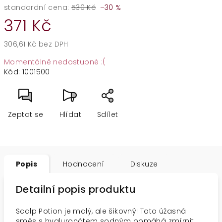
standardní cena:
530 Kč
–30 %
371 Kč
306,61 Kč bez DPH
Měrná
Momentálně nedostupné :(
cena:
Kód:
1001500
Zeptat se
Hlídat
Sdílet
Popis
Hodnocení
Diskuze
Detailní popis produktu
Scalp Potion je malý, ale šikovný! Tato úžasná
směs s hyaluronátem sodným pomáhá zmírnit