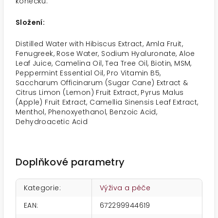
konečků.
Složení:
Distilled Water with Hibiscus Extract, Amla Fruit,
Fenugreek, Rose Water, Sodium Hyaluronate, Aloe
Leaf Juice, Camelina Oil, Tea Tree Oil, Biotin, MSM,
Peppermint Essential Oil, Pro Vitamin B5,
Saccharum Officinarum (Sugar Cane) Extract &
Citrus Limon (Lemon) Fruit Extract, Pyrus Malus
(Apple) Fruit Extract, Camellia Sinensis Leaf Extract,
Menthol, Phenoxyethanol, Benzoic Acid,
Dehydroacetic Acid
Doplňkové parametry
Kategorie
:
Výživa a péče
EAN
:
672299944619