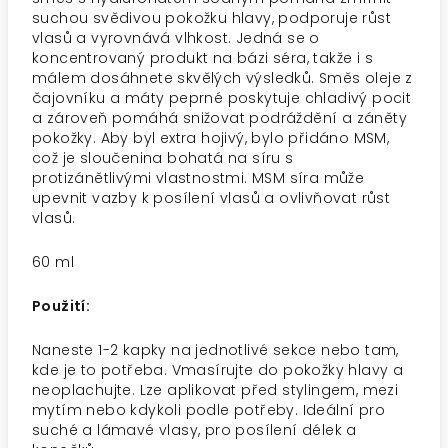
suchou svědivou pokožku hlavy, podporuje růst
vlasů a vyrovnává vlhkost. Jedná se o
koncentrovaný produkt na bázi séra, takže i s
málem dosáhnete skvělých výsledků. Směs oleje z
čajovníku a máty peprné poskytuje chladivý pocit
a zároveň pomáhá snižovat podráždění a záněty
pokožky. Aby byl extra hojivý, bylo přidáno MSM,
což je sloučenina bohatá na síru s
protizánětlivými vlastnostmi. MSM síra může
upevnit vazby k posílení vlasů a ovlivňovat růst
vlasů.
60 ml
Použití:
Naneste 1-2 kapky na jednotlivé sekce nebo tam,
kde je to potřeba. Vmasírujte do pokožky hlavy a
neoplachujte. Lze aplikovat před stylingem, mezi
mytím nebo kdykoli podle potřeby. Ideální pro
suché a lámavé vlasy, pro posílení délek a