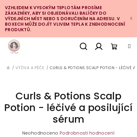
Přejít
VZHLEDEM K VYSOKÝM TEPLOTÁM PROSÍME
na
ZÁKAZNÍKY, ABY SI OBJEDNÁVALI BALÍČKY DO
obsah
VÝDEJNÍCH MÍST NEBO S DORUČENÍM NA ADRESU. V
BOXECH MŮŽE DOJÍT VLIVEM TEPLA K ZNEHODNOCENÍ
PRODUKTŮ.
Nákupn
Hledat
Přihlášení
/
VÝŽIVA A PÉČE
/
CURLS & POTIONS SCALP POTION - LÉČIVÉ A
DOMŮ
košík
Curls & Potions Scalp
Potion - léčivé a posilující
sérum
Průměrné
Neohodnoceno
Podrobnosti hodnocení