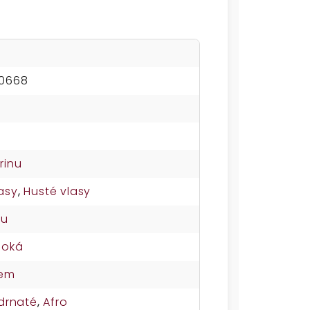
00668
rinu
asy
,
Husté vlasy
su
soká
nem
drnaté
,
Afro