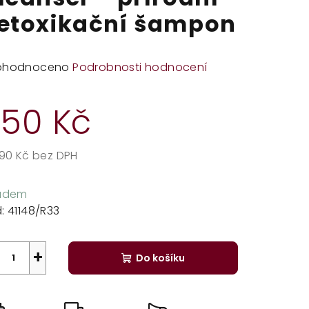
etoxikační šampon
měrné
ohodnoceno
Podrobnosti hodnocení
dnocení
duktu
50 Kč
,90 Kč bez DPH
rná
zdiček.
a:
ladem
:
41148/R33
+
Do košíku