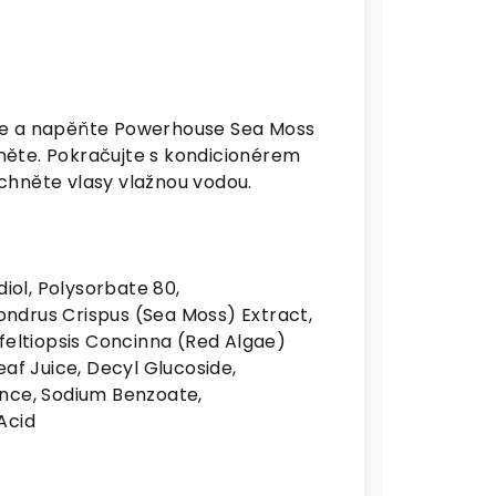
te a napěňte Powerhouse Sea Moss
něte. Pokračujte s kondicionérem
chněte vlasy vlažnou vodou.
ol, Polysorbate 80,
ndrus Crispus (Sea Moss) Extract,
nfeltiopsis Concinna (Red Algae)
eaf Juice, Decyl Glucoside,
ance, Sodium Benzoate,
Acid