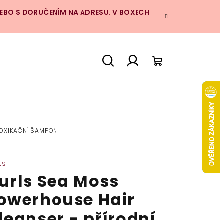
NEBO S DORUČENÍM NA ADRESU. V BOXECH
Hledat
Přihlášení
Nákupní
košík
TOXIKAČNÍ ŠAMPON
LS
urls Sea Moss
owerhouse Hair
leanser - přírodní