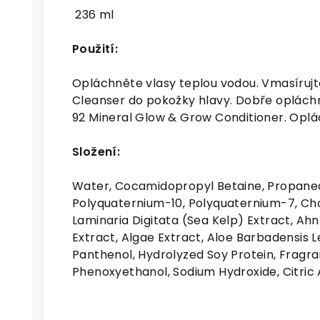
236 ml
Použití:
Opláchněte vlasy teplou vodou. Vmasíruj
Cleanser do pokožky hlavy. Dobře oplách
92 Mineral Glow & Grow Conditioner. Oplá
Složení:
Water, Cocamidopropyl Betaine, Propanedi
Polyquaternium-10, Polyquaternium-7, Cho
Laminaria Digitata (Sea Kelp) Extract, Ah
Extract, Algae Extract, Aloe Barbadensis L
Panthenol, Hydrolyzed Soy Protein, Fragr
Phenoxyethanol, Sodium Hydroxide, Citric 