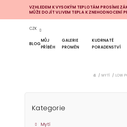
Přejít
VZHLEDEM K VYSOKÝM TEPLOTÁM PROSÍME ZÁKA
na
MŮŽE DOJÍT VLIVEM TEPLA K ZNEHODNOCENÍ 
obsah
CZK
MŮJ
GALERIE
KUDRNATÉ
BLOG
PŘÍBĚH
PROMĚN
PORADENSTVÍ
/
MYTÍ
/
LOW 
DOMŮ
P
o
Kategorie
Přeskočit
kategorie
s
Mytí