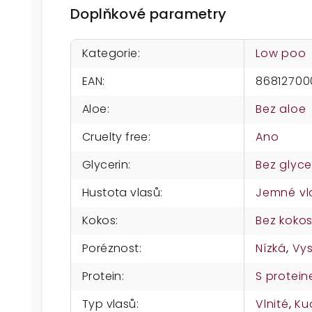
Doplňkové parametry
Kategorie
:
Low poo
EAN
:
8681270
Aloe
:
Bez aloe
Cruelty free
:
Ano
Glycerin
:
Bez glyce
Hustota vlasů
:
Jemné vl
Kokos
:
Bez koko
Poréznost
:
Nízká
,
Vy
Protein
:
S protei
Typ vlasů
:
Vlnité
,
Ku