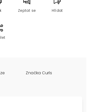
sk
Zeptat se
Hlídat
ílet
uze
Značka
Curls