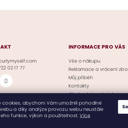
AKT
INFORMACE PRO VÁS
curlymyself.com
Vše o nákupu
22 02 17 77
Reklamace a vrácení zbo
Můj příběh
Kontakty
Obchodní podmínky
Ochrana soukromí
 cookies, abychom Vám umožnili pohodlné
S
 webu a díky analýze provozu webu neustále
 jeho funkce, výkon a použitelnost.
Více