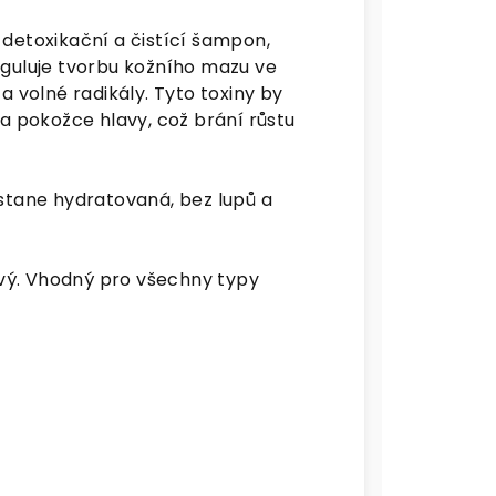
detoxikační a čistící šampon,
eguluje tvorbu kožního mazu ve
a volné radikály. Tyto toxiny by
na pokožce hlavy, což brání růstu
ůstane hydratovaná, bez lupů a
ňový. Vhodný pro všechny typy