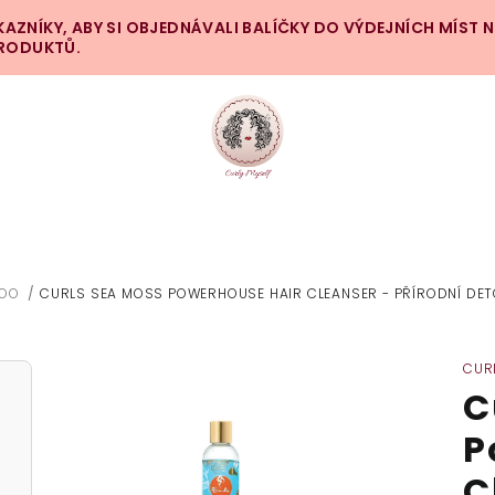
ZNÍKY, ABY SI OBJEDNÁVALI BALÍČKY DO VÝDEJNÍCH MÍST 
PRODUKTŮ.
POO
/
CURLS SEA MOSS POWERHOUSE HAIR CLEANSER - PŘÍRODNÍ DE
CUR
C
P
C