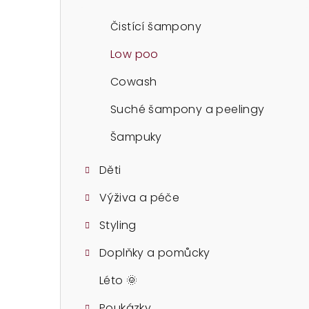
t
r
Čistící šampony
a
Low poo
n
Cowash
n
Suché šampony a peelingy
í
Šampuky
p
Děti
a
Výživa a péče
n
Styling
e
Doplňky a pomůcky
l
Léto 🌞
Poukázky