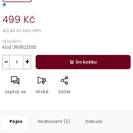
499 Kč
412,40 Kč bez DPH
Měrná
Skladem
cena:
Kód:
39362/200
−
+
Do košíku
Zeptat se
Hlídat
Sdílet
Popis
Hodnocení (3)
Diskuze