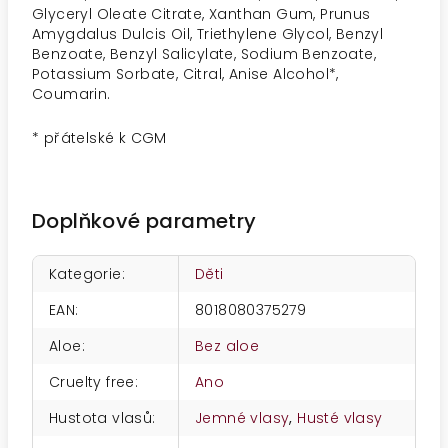
Glyceryl Oleate Citrate, Xanthan Gum, Prunus
Amygdalus Dulcis Oil, Triethylene Glycol, Benzyl
Benzoate, Benzyl Salicylate, Sodium Benzoate,
Potassium Sorbate, Citral, Anise Alcohol*,
Coumarin.
* přátelské k CGM
Doplňkové parametry
Kategorie
:
Děti
EAN
:
8018080375279
Aloe
:
Bez aloe
Cruelty free
:
Ano
Hustota vlasů
:
Jemné vlasy
,
Husté vlasy