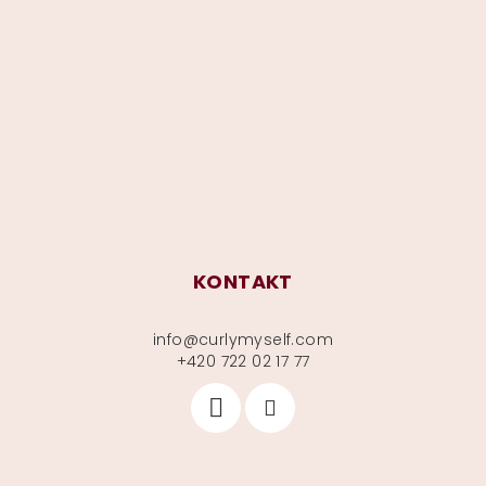
á
p
a
t
í
KONTAKT
info
@
curlymyself.com
+420 722 02 17 77