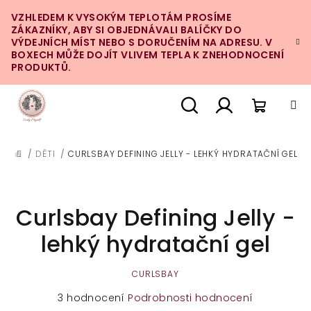
Přejít
VZHLEDEM K VYSOKÝM TEPLOTÁM PROSÍME
na
ZÁKAZNÍKY, ABY SI OBJEDNÁVALI BALÍČKY DO
obsah
VÝDEJNÍCH MÍST NEBO S DORUČENÍM NA ADRESU. V
BOXECH MŮŽE DOJÍT VLIVEM TEPLA K ZNEHODNOCENÍ
PRODUKTŮ.
Nákupn
Hledat
Přihlášení
/
DĚTI
/
CURLSBAY DEFINING JELLY - LEHKÝ HYDRATAČNÍ GEL
DOMŮ
košík
Curlsbay Defining Jelly -
lehký hydratační gel
CURLSBAY
Průměrné
3 hodnocení
Podrobnosti hodnocení