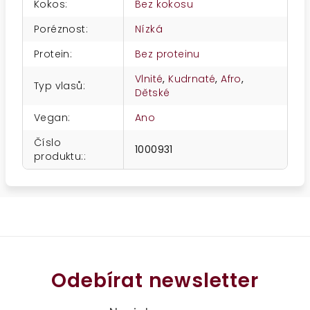
Kokos
:
Bez kokosu
Poréznost
:
Nízká
Protein
:
Bez proteinu
Vlnité
,
Kudrnaté
,
Afro
,
Typ vlasů
:
Dětské
Vegan
:
Ano
Číslo
1000931
produktu:
:
Odebírat newsletter