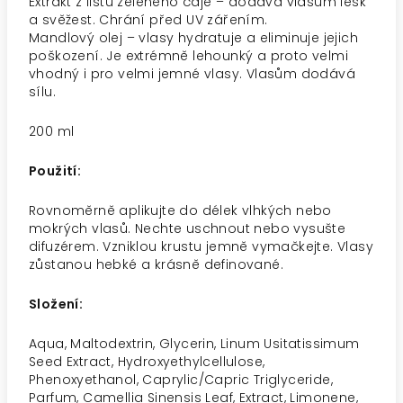
Extrakt z listů zeleného čaje – dodává vlasům lesk
a svěžest. Chrání před UV zářením.
Mandlový olej – vlasy hydratuje a eliminuje jejich
poškození. Je extrémně lehounký a proto velmi
vhodný i pro velmi jemné vlasy. Vlasům dodává
sílu.
200 ml
Použití:
Rovnoměrně aplikujte do délek vlhkých nebo
mokrých vlasů. Nechte uschnout nebo vysušte
difuzérem. Vzniklou krustu jemně vymačkejte. Vlasy
zůstanou hebké a krásně definované.
Složení:
Aqua, Maltodextrin, Glycerin, Linum Usitatissimum
Seed Extract, Hydroxyethylcellulose,
Phenoxyethanol, Caprylic/Capric Triglyceride,
Parfum, Camellia Sinensis Leaf, Extract, Limonene,