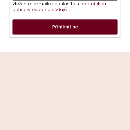
Vložením e-mailu souhlasíte s
podmínkami
ochrany osobních údajů
Přihlásit se
Z
á
p
a
t
í