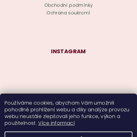
Obchodní podmínky
Ochrana soukromí
INSTAGRAM
Používáme cookies, abychom Vám umožnili
pohodlné prohlížení webu a díky analýze provozu
Sledovat na Instagramu
webu neustále zlepšovali jeho funkce, výkon a
použitelnost.
Více informací