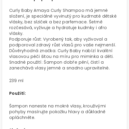
Curly Baby Amaya Curly Shampoo má jemné
složení, je speciálně vyvinutý pro kudrnaté dětské
vlásky, bez slziček a bez parfemace. Šetrně
rozčesává, vyživuje a hydratuje kudrnky i afro
vlásky.
Podporuje růst: Vyrobený tak, aby vyživoval a
podporoval zdravý růst vlasů pro vaše nejmenší.
Důvěryhodná značka: Curly Baby nabízí kvalitní
vlasovou péči šitou na míru pro miminka a děti.
Snadné použití: Šampon dobře pění, čistí a
zanechává vlasy jemné a snadno upravitelné.
239 ml
Použití:
Šampon naneste na mokré vlasy, krouživými
pohyby masírujte pokožku hlavy a důkladně
opláchněte.