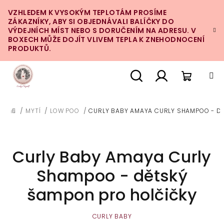
Přejít
VZHLEDEM K VYSOKÝM TEPLOTÁM PROSÍME
na
ZÁKAZNÍKY, ABY SI OBJEDNÁVALI BALÍČKY DO
obsah
VÝDEJNÍCH MÍST NEBO S DORUČENÍM NA ADRESU. V
BOXECH MŮŽE DOJÍT VLIVEM TEPLA K ZNEHODNOCENÍ
PRODUKTŮ.
Nákupn
Hledat
Přihlášení
/
MYTÍ
/
LOW POO
/
CURLY BABY AMAYA CURLY SHAMPOO - D
DOMŮ
košík
Curly Baby Amaya Curly
Shampoo - dětský
šampon pro holčičky
CURLY BABY