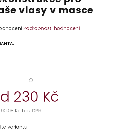
aše vlasy v masce
měrné
odnocení
Podrobnosti hodnocení
dnocení
duktu
IANTA:
zdiček.
od
230 Kč
190,08 Kč
bez DPH
rná
a:
lte variantu