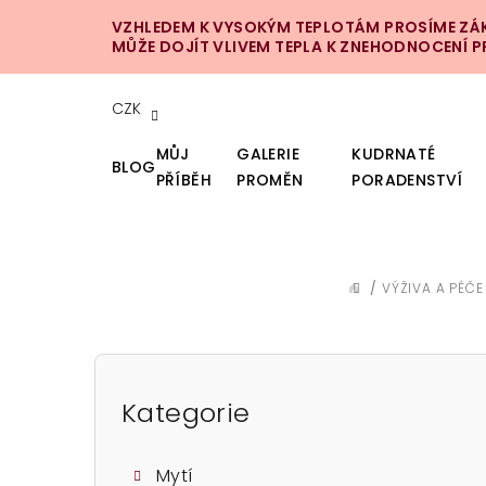
Přejít
VZHLEDEM K VYSOKÝM TEPLOTÁM PROSÍME ZÁKA
na
MŮŽE DOJÍT VLIVEM TEPLA K ZNEHODNOCENÍ 
obsah
CZK
MŮJ
GALERIE
KUDRNATÉ
BLOG
PŘÍBĚH
PROMĚN
PORADENSTVÍ
/
VÝŽIVA A PÉČE
DOMŮ
P
o
Kategorie
Přeskočit
kategorie
s
Mytí