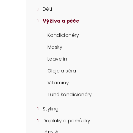
t
Děti
r
Výživa a péče
a
n
Kondicionéry
n
Masky
í
Leave in
p
Oleje a séra
a
Vitamíny
n
Tuhé kondicionéry
e
Styling
l
Doplňky a pomůcky
Léto 🌞