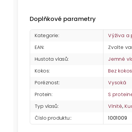
Doplňkové parametry
Kategorie
:
Výživa a
EAN
:
Zvolte va
Hustota vlasů
:
Jemné vl
Kokos
:
Bez koko
Poréznost
:
Vysoká
Protein
:
S protei
Typ vlasů
:
Vlnité
,
Ku
Číslo produktu:
:
1001009