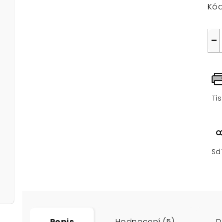
Kód
−
Ti
Sd
Popis
Hodnocení (5)
D