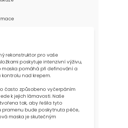
ormace
čný rekonstruktor pro vaše
ožkami poskytuje intenzivní výživu,
ato maska pomáhá při definování a
a kontrolu nad krepem.
e to často způsobeno vyčerpáním
ede k jejich lámavosti. Naše
vořena tak, aby řešila tyto
ému pramenu bude poskytnuta péče,
asová maska je skutečným