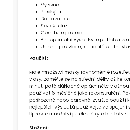
Výživná
Posilující
Dodává lesk
Skvělý skluz
Obsahuje protein
Pro optimální výsledky je potřeba ve
Určena pro vlnité, kudrnaté a afro vla
Použití:
Malé množství masky rovnoměrně rozetřete
vlasy, zaměřte se na střední délky až ke k
minut, poté důkladně opláchněte vlažno
používat 1x měsíčně jako rekonstrukční. P
poškozené nebo barevné, zvažte použití k
nejlepších výsledků používejte ve spojení s
Upravte množství podle délky a hustoty vl
Složení: