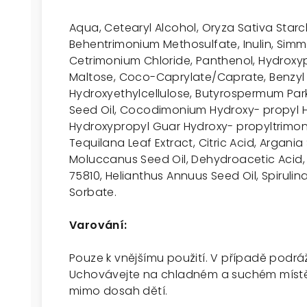
Aqua, Cetearyl Alcohol, Oryza Sativa Starc
Behentrimonium Methosulfate, Inulin, Simm
Cetrimonium Chloride, Panthenol, Hydroxyp
Maltose, Coco-Caprylate/Caprate, Benzyl
Hydroxyethylcellulose, Butyrospermum Parki
Seed Oil, Cocodimonium Hydroxy- propyl H
Hydroxypropyl Guar Hydroxy- propyltrimon
Tequilana Leaf Extract, Citric Acid, Argania 
Moluccanus Seed Oil, Dehydroacetic Acid,
75810, Helianthus Annuus Seed Oil, Spiruli
Sorbate.
Varování:
Pouze k vnějšímu použití. V případě podrá
Uchovávejte na chladném a suchém místě 
mimo dosah dětí.