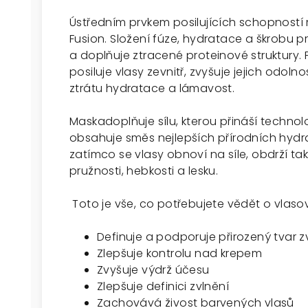
Ústředním prvkem posilujících schopností 
Fusion. Složení fúze, hydratace a škrobu 
a doplňuje ztracené proteinové struktury.
posiluje vlasy zevnitř, zvyšuje jejich odolno
ztrátu hydratace a lámavost.
Maskadoplňuje sílu, kterou přináší techno
obsahuje směs nejlepších přírodních hydrata
zatímco se vlasy obnoví na síle, obdrží t
pružnosti, hebkosti a lesku.
Toto je vše, co potřebujete vědět o vlas
Definuje a podporuje přirozený tvar z
Zlepšuje kontrolu nad krepem
Zvyšuje výdrž účesu
Zlepšuje definici zvlnění
Zachovává živost barvených vlasů