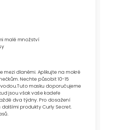
lmi malé množství
sy
 mezi dlaněmi. Aplikujte na mokré
onečkům. Nechte působit 10-15
u vodou.Tuto masku doporučujeme
okud jsou však vaše kadeře
aždé dva týdny. Pro dosažení
 dalšími produkty Curly Secret.
asů.