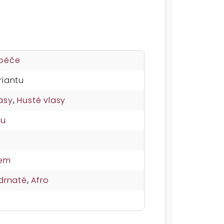
 péče
riantu
asy
,
Husté vlasy
su
nem
drnaté
,
Afro