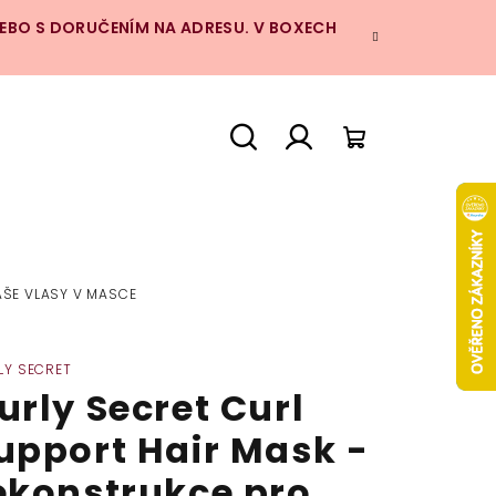
NEBO S DORUČENÍM NA ADRESU. V BOXECH
Hledat
Přihlášení
Nákupní
košík
AŠE VLASY V MASCE
LY SECRET
urly Secret Curl
upport Hair Mask -
ekonstrukce pro