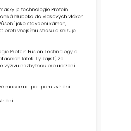
masky je technologie Protein
proniká hluboko do vlasových vláken
 Působí jako stavební kámen,
st proti vnějšímu stresu a snižuje
logie Protein Fusion Technology a
čních látek. Ty zajistí, že
aké výživu nezbytnou pro udržení
ové masce na podporu zvlnění:
vlnění