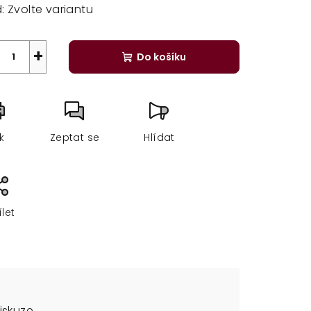
:
Zvolte variantu
+
Do košíku
sk
Zeptat se
Hlídat
ílet
iskuze