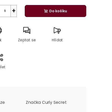
+
Do košíku
sk
Zeptat se
Hlídat
ílet
uze
Značka
Curly Secret