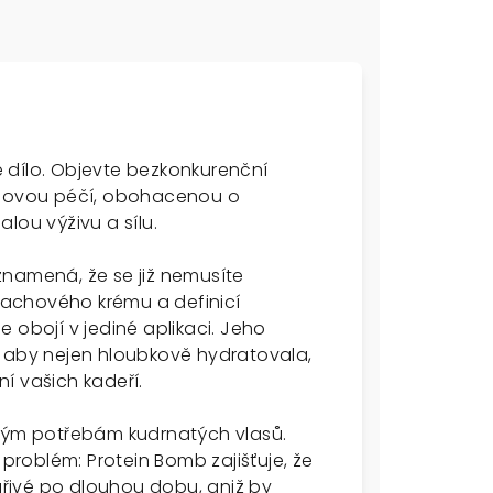
 dílo. Objevte bezkonkurenční
achovou péčí, obohacenou o
lou výživu a sílu.
znamená, že se již nemusíte
achového krému a definicí
 obojí v jediné aplikaci. Jeho
, aby nejen hloubkově hydratovala,
í vašich kadeří.
čným potřebám kudrnatých vlasů.
 problém: Protein Bomb zajišťuje, že
řivé po dlouhou dobu, aniž by