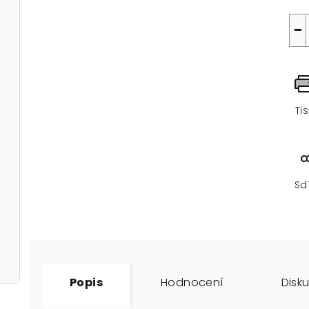
−
Ti
Sd
Popis
Hodnocení
Disk