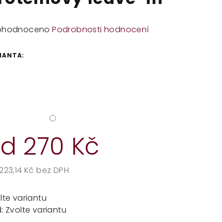
měrné
ohodnoceno
Podrobnosti hodnocení
dnocení
duktu
IANTA:
zdiček.
od
270 Kč
223,14 Kč
bez DPH
rná
a:
lte variantu
:
Zvolte variantu