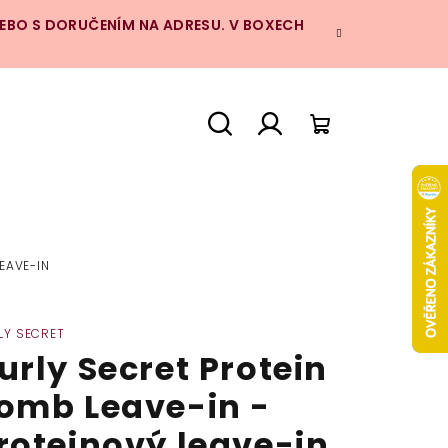
NEBO S DORUČENÍM NA ADRESU. V BOXECH
Hledat
Přihlášení
Nákupní
košík
EAVE-IN
LY SECRET
urly Secret Protein
omb Leave-in -
roteinový leave-in