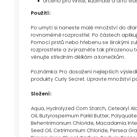
Určeno pro vlnité, kudrnaté a afro vla
Použití:
Po umytí si naneste malé množství do dlaně
rovnoměrně rozprostřel. Po částech apliku
Pomocí prstů nebo hřebenu se širokými z
rozprostřete a zvýrazněte tak přirozenou t
věnujte středním délkám a konečkům.
Poznámka: Pro dosažení nejlepších výsledk
produkty Curly Secret. Upravte množství po
Složení:
Aqua, Hydrolyzed Corn Starch, Cetearyl A
Oil, Butyrospermum Parkii Butter, Polyquat
Behentrimonium Chloride, Macadamia Integr
Seed Oil, Cetrimonium Chloride, Persea Grat