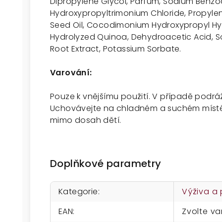
Dipropylene Glycol, Parfum, Sodium Benzo
Hydroxypropyltrimonium Chloride, Propylen
Seed Oil, Cocodimonium Hydroxypropyl Hydro
Hydrolyzed Quinoa, Dehydroacetic Acid, S
Root Extract, Potassium Sorbate.
Varování:
Pouze k vnějšímu použití. V případě podrá
Uchovávejte na chladném a suchém místě 
mimo dosah dětí.
Doplňkové parametry
Kategorie
:
Výživa a
EAN
:
Zvolte va