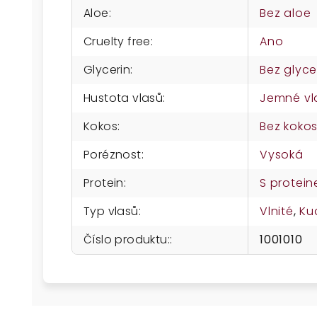
Aloe
:
Bez aloe
Cruelty free
:
Ano
Glycerin
:
Bez glyce
Hustota vlasů
:
Jemné vl
Kokos
:
Bez koko
Poréznost
:
Vysoká
Protein
:
S protei
Typ vlasů
:
Vlnité
,
Ku
Číslo produktu:
:
1001010