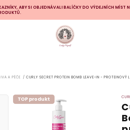
ZNÍKY, ABY SI OBJEDNÁVALI BALÍČKY DO VÝDEJNÍCH MÍST 
PRODUKTŮ.
IVA A PÉČE
/
CURLY SECRET PROTEIN BOMB LEAVE-IN - PROTEINOVÝ L
CUR
TOP produkt
C
B
p