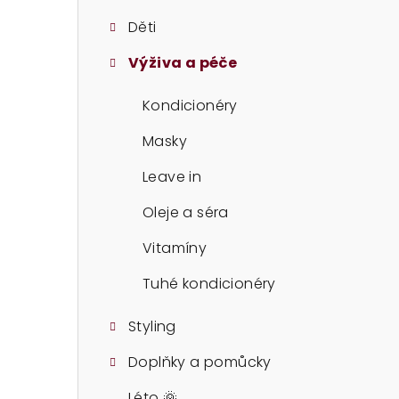
t
Děti
r
Výživa a péče
a
n
Kondicionéry
n
Masky
í
Leave in
p
Oleje a séra
a
Vitamíny
n
Tuhé kondicionéry
e
Styling
l
Doplňky a pomůcky
Léto 🌞