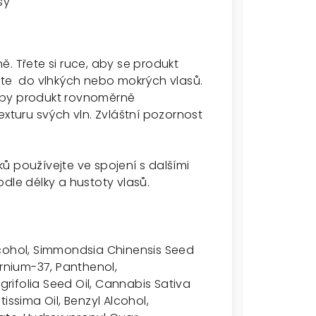
sy
. Třete si ruce, aby se produkt
jte do vlhkých nebo mokrých vlasů.
uby produkt rovnoměrně
exturu svých vln. Zvláštní pozornost
ů používejte ve spojení s dalšími
dle délky a hustoty vlasů.
lcohol, Simmondsia Chinensis Seed
ernium-37, Panthenol,
ifolia Seed Oil, Cannabis Sativa
issima Oil, Benzyl Alcohol,