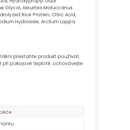
ate, Hydroxypropyl Guar
e Glycol, Aleurites Moluccanus
lyzed Rice Protein, Citric Acid,
odium Hydroxide, Arctium Lappa
ždění přestaňte produkt používat.
při pokojové teplotě. Uchovávejte
 péče
riantu