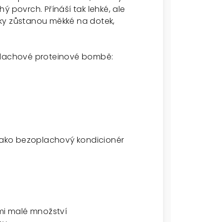
ý povrch. Přínáší tak lehké, ale
ky zůstanou měkké na dotek,
oplachové proteinové bombě:
 jako bezoplachový kondicionér
lmi malé množství