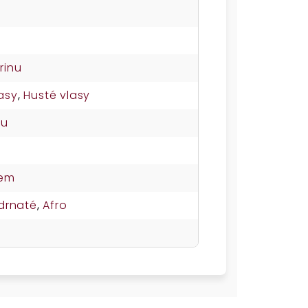
rinu
asy
,
Husté vlasy
su
nem
drnaté
,
Afro