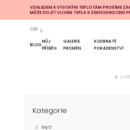
Přejít
VZHLEDEM K VYSOKÝM TEPLOTÁM PROSÍME ZÁKA
na
MŮŽE DOJÍT VLIVEM TEPLA K ZNEHODNOCENÍ 
obsah
CZK
MŮJ
GALERIE
KUDRNATÉ
BLOG
PŘÍBĚH
PROMĚN
PORADENSTVÍ
/
VÝŽ
DOMŮ
P
o
Kategorie
Přeskočit
kategorie
s
Mytí