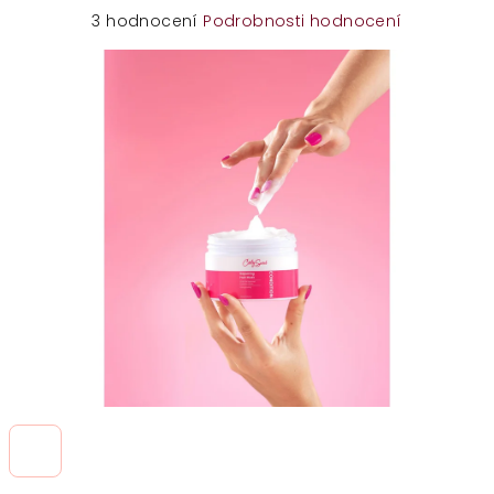
Průměrné
3 hodnocení
Podrobnosti hodnocení
hodnocení
produktu
je
5,0
z
5
hvězdiček.