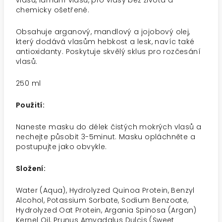
vlasů, lámání vlasů, pro vlasy bez života a
chemicky ošetřené.
Obsahuje arganový, mandlový a jojobový olej,
který dodává vlasům hebkost a lesk, navíc také
antioxidanty. Poskytuje skvělý sklus pro rozčesání
vlasů.
250 ml
Použití:
Naneste masku do délek čistých mokrých vlasů a
nechejte působit 3-5minut. Masku opláchněte a
postupujte jako obvykle.
Složení:
Water (Aqua), Hydrolyzed Quinoa Protein, Benzyl
Alcohol, Potassium Sorbate, Sodium Benzoate,
Hydrolyzed Oat Protein, Argania Spinosa (Argan)
Kernel Oil, Prunus Amygdalus Dulcis (Sweet