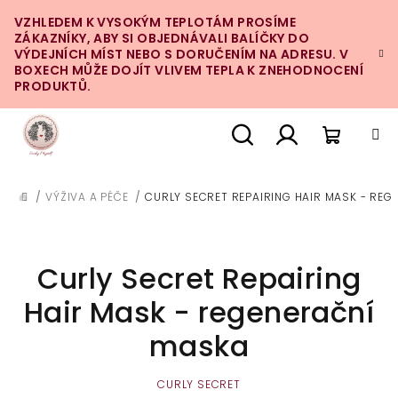
Přejít
VZHLEDEM K VYSOKÝM TEPLOTÁM PROSÍME
na
ZÁKAZNÍKY, ABY SI OBJEDNÁVALI BALÍČKY DO
obsah
VÝDEJNÍCH MÍST NEBO S DORUČENÍM NA ADRESU. V
BOXECH MŮŽE DOJÍT VLIVEM TEPLA K ZNEHODNOCENÍ
PRODUKTŮ.
Nákupn
Hledat
Přihlášení
/
VÝŽIVA A PÉČE
/
CURLY SECRET REPAIRING HAIR MASK - REG
DOMŮ
košík
Curly Secret Repairing
Hair Mask - regenerační
maska
CURLY SECRET