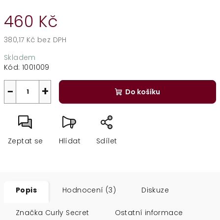
460 Kč
380,17 Kč bez DPH
Měrná
Skladem
cena:
Kód:
1001009
−
+
Do košíku
Zeptat se
Hlídat
Sdílet
Popis
Hodnocení (3)
Diskuze
Značka
Curly Secret
Ostatní informace