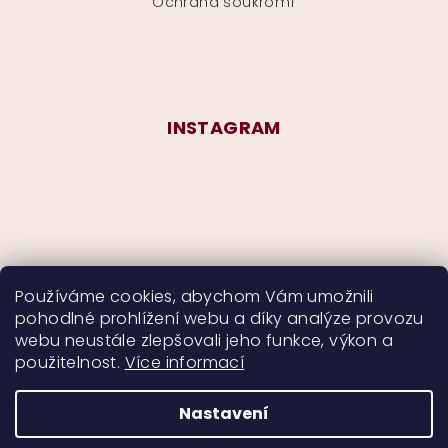
Ochrana soukromí
INSTAGRAM
Používáme cookies, abychom Vám umožnili
pohodlné prohlížení webu a díky analýze provozu
Sledovat na Instagramu
webu neustále zlepšovali jeho funkce, výkon a
použitelnost.
Více informací
Nastavení
Copyright 2026
CurlyMyself
. Všechna práva