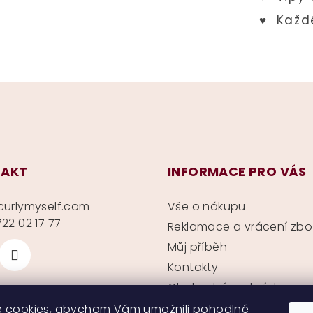
AKT
INFORMACE PRO VÁS
curlymyself.com
Vše o nákupu
22 02 17 77
Reklamace a vrácení zbo
Můj příběh
Kontakty
Obchodní podmínky
Ochrana soukromí
 cookies, abychom Vám umožnili pohodlné