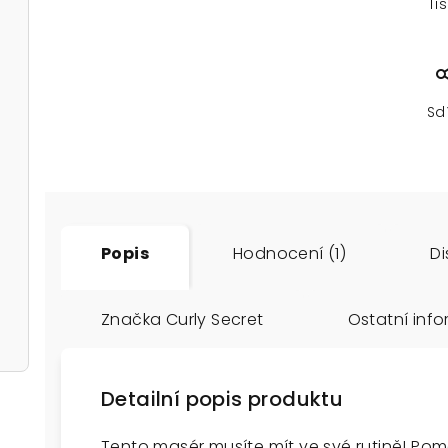
Ti
Sd
Popis
Hodnocení (1)
Di
Značka
Curly Secret
Ostatní inf
Detailní popis produktu
Tento masér musíte mít ve své rutině! Po