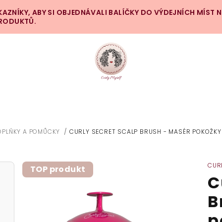
ZNÍKY, ABY SI OBJEDNÁVALI BALÍČKY DO VÝDEJNÍCH MÍST 
PRODUKTŮ.
OPLŇKY A POMŮCKY
/
CURLY SECRET SCALP BRUSH - MASÉR POKOŽKY
CUR
TOP produkt
C
B
p