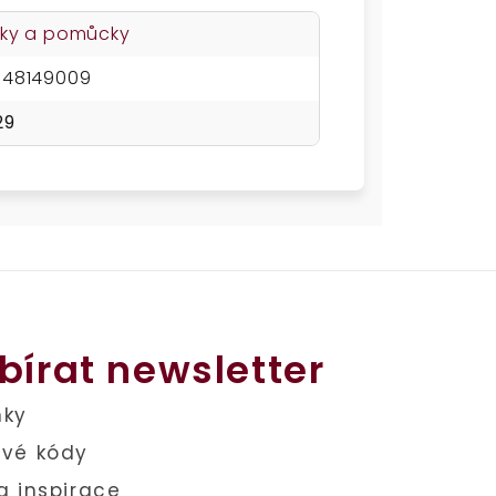
ky a pomůcky
648149009
29
bírat newsletter