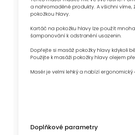
a nahromaděné produkty. A všichni víme, ž
pokožkou hlavy.
Kartáč na pokožku hlavy lze použít mnoha 
šamponování k odstranění usazenin.
Dopřejte si masáž pokožky hlavy kdykoli b
Použijte k masáži pokožky hlavy olejem př
Masér je velmi lehký a nabízí ergonomický 
Doplňkové parametry