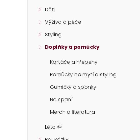
t
Děti
r
Výživa a péče
a
Styling
n
n
Doplňky a pomůcky
í
Kartáče a hřebeny
p
Pomůcky na mytí a styling
a
Gumičky a sponky
n
Na spaní
e
Merch a literatura
l
Léto 🌞
Poukázky