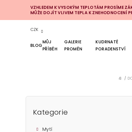
Přejít
VZHLEDEM K VYSOKÝM TEPLOTÁM PROSÍME ZÁKA
na
MŮŽE DOJÍT VLIVEM TEPLA K ZNEHODNOCENÍ 
obsah
CZK
MŮJ
GALERIE
KUDRNATÉ
BLOG
PŘÍBĚH
PROMĚN
PORADENSTVÍ
/
D
DOMŮ
P
o
Kategorie
Přeskočit
kategorie
s
Mytí