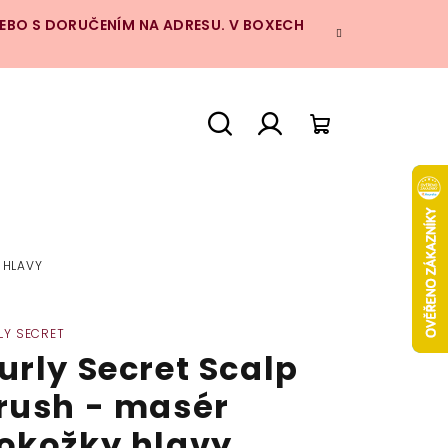
NEBO S DORUČENÍM NA ADRESU. V BOXECH
Hledat
Přihlášení
Nákupní
košík
 HLAVY
LY SECRET
urly Secret Scalp
rush - masér
okožky hlavy