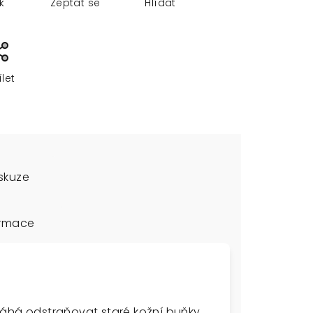
sk
Zeptat se
Hlídat
ílet
skuze
ormace
máhá odstraňovat staré kožní buňky