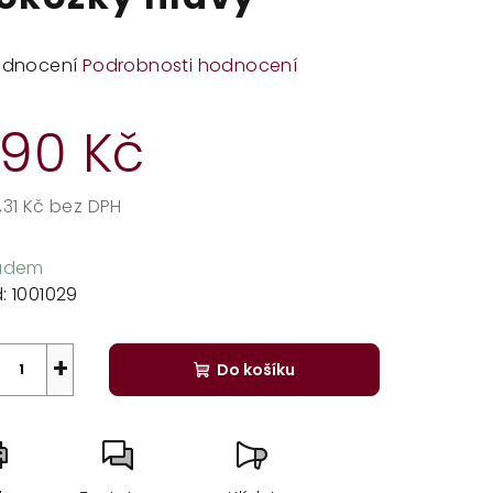
měrné
odnocení
Podrobnosti hodnocení
dnocení
duktu
90 Kč
,31 Kč bez DPH
rná
zdiček.
a:
ladem
:
1001029
+
Do košíku