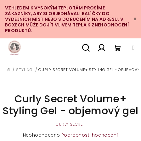
Přejít
VZHLEDEM K VYSOKÝM TEPLOTÁM PROSÍME
na
ZÁKAZNÍKY, ABY SI OBJEDNÁVALI BALÍČKY DO
obsah
VÝDEJNÍCH MÍST NEBO S DORUČENÍM NA ADRESU. V
BOXECH MŮŽE DOJÍT VLIVEM TEPLA K ZNEHODNOCENÍ
PRODUKTŮ.
Nákupn
Hledat
Přihlášení
/
STYLING
/
CURLY SECRET VOLUME+ STYLING GEL - OBJEMOVÝ
DOMŮ
košík
Curly Secret Volume+
Styling Gel - objemový gel
CURLY SECRET
Průměrné
Neohodnoceno
Podrobnosti hodnocení