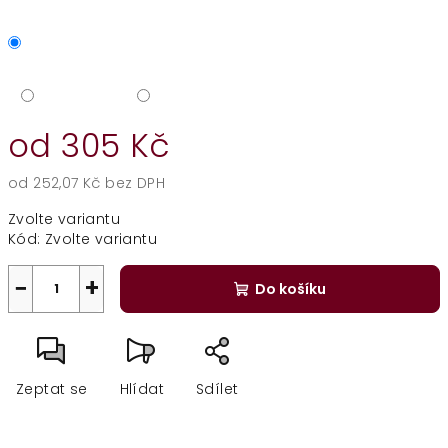
od
305 Kč
od
252,07 Kč
bez DPH
Měrná
Zvolte variantu
cena:
Kód:
Zvolte variantu
−
+
Do košíku
Zeptat se
Hlídat
Sdílet