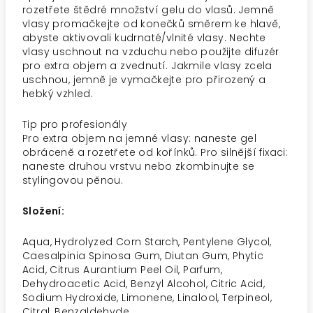
rozetřete štědré množství gelu do vlasů. Jemně
vlasy promačkejte od konečků směrem ke hlavě,
abyste aktivovali kudrnaté/vlnité vlasy. Nechte
vlasy uschnout na vzduchu nebo použijte difuzér
pro extra objem a zvednutí. Jakmile vlasy zcela
uschnou, jemně je vymačkejte pro přirozený a
hebký vzhled.
Tip pro profesionály
Pro extra objem na jemné vlasy: naneste gel
obráceně a rozetřete od kořínků. Pro silnější fixaci:
naneste druhou vrstvu nebo zkombinujte se
stylingovou pěnou.
Složení:
Aqua, Hydrolyzed Corn Starch, Pentylene Glycol,
Caesalpinia Spinosa Gum, Diutan Gum, Phytic
Acid, Citrus Aurantium Peel Oil, Parfum,
Dehydroacetic Acid, Benzyl Alcohol, Citric Acid,
Sodium Hydroxide, Limonene, Linalool, Terpineol,
Citral, Benzaldehyde