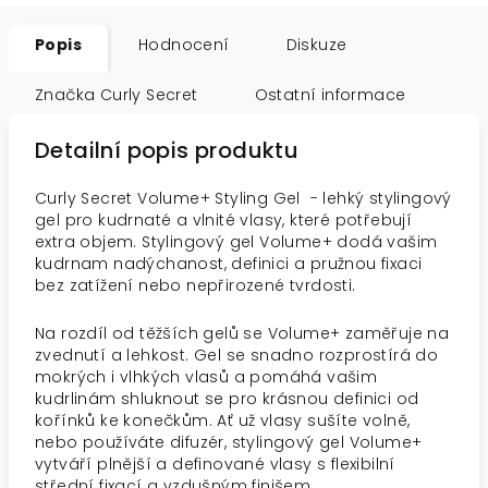
Popis
Hodnocení
Diskuze
Značka
Curly Secret
Ostatní informace
Detailní popis produktu
Curly Secret Volume+ Styling Gel - lehký stylingový
gel pro kudrnaté a vlnité vlasy, které potřebují
extra objem. Stylingový gel Volume+ dodá vašim
kudrnam nadýchanost, definici a pružnou fixaci
bez zatížení nebo nepřirozené tvrdosti.
Na rozdíl od těžších gelů se Volume+ zaměřuje na
zvednutí a lehkost. Gel se snadno rozprostírá do
mokrých i vlhkých vlasů a pomáhá vašim
kudrlinám shluknout se pro krásnou definici od
kořínků ke konečkům. Ať už vlasy sušíte volně,
nebo používáte difuzér, stylingový gel Volume+
vytváří plnější a definované vlasy s flexibilní
střední fixací a vzdušným finišem.