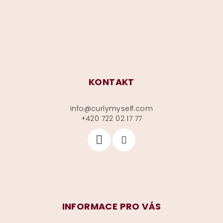
t
í
KONTAKT
info
@
curlymyself.com
+420 722 02 17 77
INFORMACE PRO VÁS