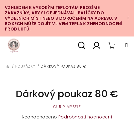
Přejít
VZHLEDEM K VYSOKÝM TEPLOTÁM PROSÍME
na
ZÁKAZNÍKY, ABY SI OBJEDNÁVALI BALÍČKY DO
obsah
VÝDEJNÍCH MÍST NEBO S DORUČENÍM NA ADRESU. V
BOXECH MŮŽE DOJÍT VLIVEM TEPLA K ZNEHODNOCENÍ
PRODUKTŮ.
Nákupn
Hledat
Přihlášení
/
POUKÁZKY
/
DÁRKOVÝ POUKAZ 80 €
DOMŮ
košík
Dárkový poukaz 80 €
CURLY MYSELF
Průměrné
Neohodnoceno
Podrobnosti hodnocení
hodnocení
produktu