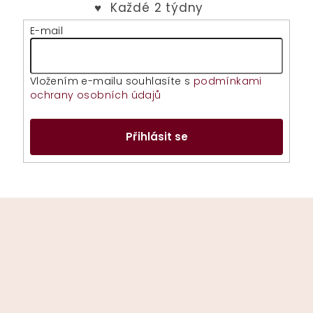
E-mail
Vložením e-mailu souhlasíte s
podmínkami
ochrany osobních údajů
Přihlásit se
Z
á
p
a