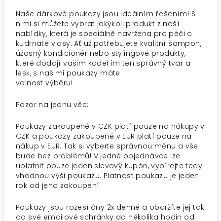
Naše dárkové poukazy jsou ideálním řešením! S
nimi si můžete vybrat jakýkoli produkt z naší
nabídky, která je speciálně navržena pro péči o
kudrnaté vlasy. Ať už potřebujete kvalitní šampon,
úžasný kondicionér nebo stylingové produkty,
které dodají vašim kadeřím ten správný tvar a
lesk, s našimi poukazy máte
volnost výběru!
Pozor na jednu věc:
Poukazy zakoupené v CZK platí pouze na nákupy v
CZK a poukazy zakoupené v EUR platí pouze na
nákup v EUR. Tak si vyberte správnou měnu a vše
bude bez problémů! V jedné objednávce lze
uplatnit pouze jeden slevový kupón, vybírejte tedy
vhodnou výši poukazu. Platnost poukazu je jeden
rok od jeho zakoupení.
Poukazy jsou rozesílány 2x denně a obdržíte jej tak
do své emailové schránky do několika hodin od