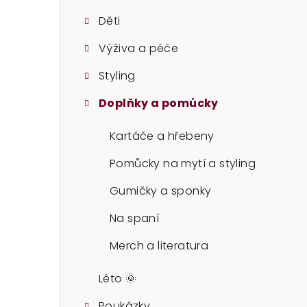
t
Děti
r
Výživa a péče
a
Styling
n
n
Doplňky a pomůcky
í
Kartáče a hřebeny
p
Pomůcky na mytí a styling
a
Gumičky a sponky
n
Na spaní
e
Merch a literatura
l
Léto 🌞
Poukázky