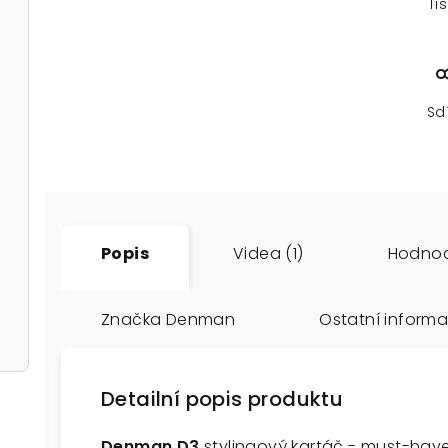
Ti
Sd
Popis
Videa (1)
Hodnoc
Značka
Denman
Ostatní inform
Detailní popis produktu
Denman D3
stylingový kartáč - must-have