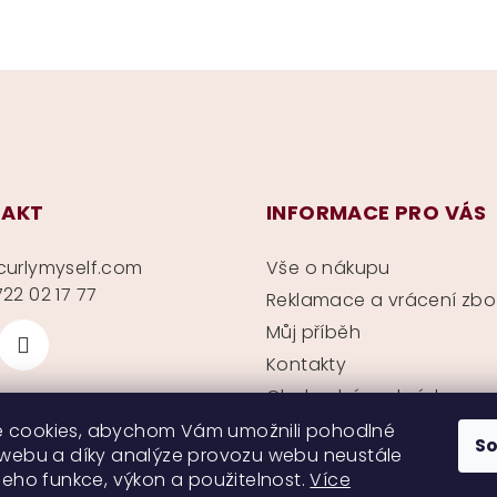
AKT
INFORMACE PRO VÁS
curlymyself.com
Vše o nákupu
22 02 17 77
Reklamace a vrácení zbo
Můj příběh
Kontakty
Obchodní podmínky
Ochrana soukromí
 cookies, abychom Vám umožnili pohodlné
S
 webu a díky analýze provozu webu neustále
 jeho funkce, výkon a použitelnost.
Více