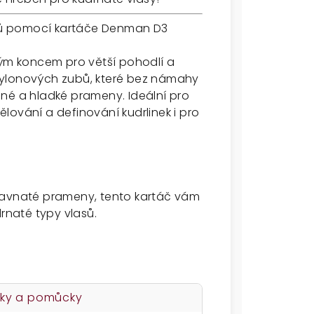
lů pomocí kartáče Denman D3
ným koncem pro větší pohodlí a
nylonových zubů, které bez námahy
né a hladké prameny. Ideální pro
lování a definování kudrlinek i pro
ťavnaté prameny, tento kartáč vám
naté typy vlasů.
ky a pomůcky