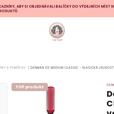
ZNÍKY, ABY SI OBJEDNÁVALI BALÍČKY DO VÝDEJNÍCH MÍST 
PRODUKTŮ.
ŇKY A POMŮCKY
/
DENMAN D3 MEDIUM CLASSIC - KLASICKÁ VELIKOS
DEN
TOP produkt
D
C
v