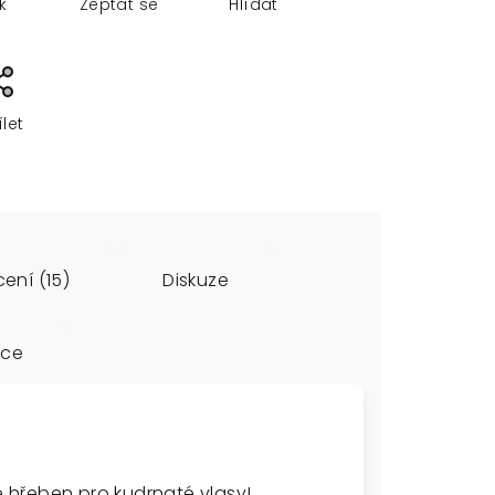
sk
Zeptat se
Hlídat
ílet
ení (15)
Diskuze
ace
 hřeben pro kudrnaté vlasy!