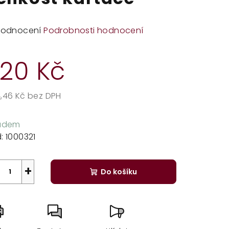
měrné
hodnocení
Podrobnosti hodnocení
dnocení
duktu
20 Kč
,46 Kč bez DPH
rná
zdiček.
a:
ladem
:
1000321
+
Do košíku