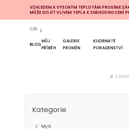
Přejít
VZHLEDEM K VYSOKÝM TEPLOTÁM PROSÍME ZÁKA
na
MŮŽE DOJÍT VLIVEM TEPLA K ZNEHODNOCENÍ 
obsah
CZK
MŮJ
GALERIE
KUDRNATÉ
BLOG
PŘÍBĚH
PROMĚN
PORADENSTVÍ
/
DOPL
DOMŮ
P
o
Kategorie
Přeskočit
kategorie
s
Mytí