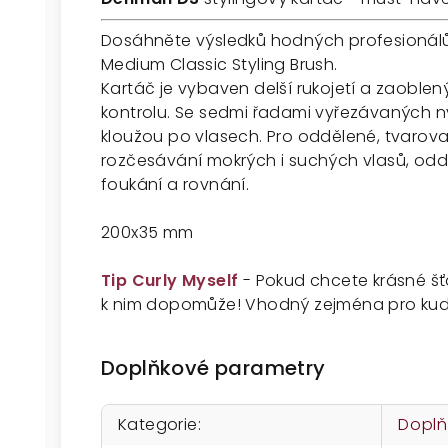
Dosáhněte výsledků hodných profesioná
Medium Classic Styling Brush.
Kartáč je vybaven delší rukojetí a zaoble
kontrolu. Se sedmi řadami vyřezávaných 
kloužou po vlasech. Pro oddělené, tvarova
rozčesávání mokrých i suchých vlasů, oddě
foukání a rovnání.
200x35 mm
Tip Curly Myself
- Pokud chcete krásné š
k nim dopomůže! Vhodný zejména pro kudr
Doplňkové parametry
Kategorie
:
Doplň