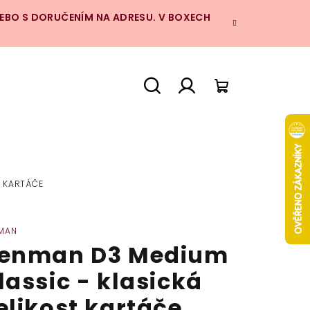
NEBO S DORUČENÍM NA ADRESU. V BOXECH
Hledat
Přihlášení
Nákupní
košík
T KARTÁČE
MAN
enman D3 Medium
lassic - klasická
elikost kartáče