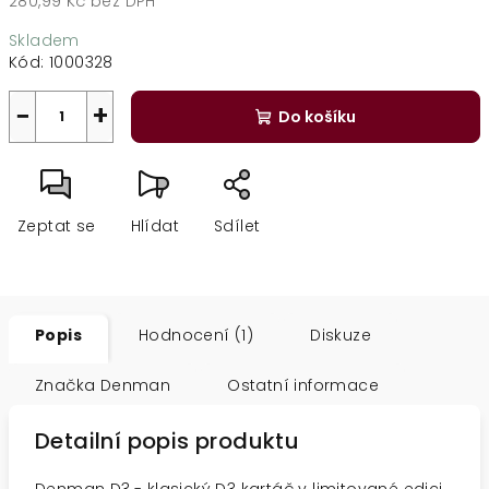
280,99 Kč bez DPH
Měrná
Skladem
cena:
Kód:
1000328
−
+
Do košíku
Zeptat se
Hlídat
Sdílet
Popis
Hodnocení (1)
Diskuze
Značka
Denman
Ostatní informace
Detailní popis produktu