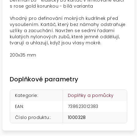
Denman D3
- klasický D3 kartáč v limitované edici
s rose gold korunkou - bílá varianta
Vhodný pro definování mokrých kudrlinek před
vysoušením. Kartáč, který bez námahy odstraňuje
uzlíky a zacuchání. Navržen se sedmi řadami
kulatých nylonových zubů, které jemně oddělují,
tvarují a uhlazují, když jsou vlasy mokré.
200x35 mm
Doplňkové parametry
Kategorie
:
Doplňky a pomůcky
EAN
:
738623012383
Číslo produktu:
:
1000328