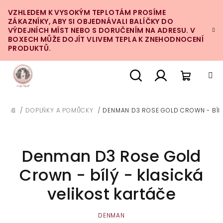
Přejít
VZHLEDEM K VYSOKÝM TEPLOTÁM PROSÍME
na
ZÁKAZNÍKY, ABY SI OBJEDNÁVALI BALÍČKY DO
obsah
VÝDEJNÍCH MÍST NEBO S DORUČENÍM NA ADRESU. V
BOXECH MŮŽE DOJÍT VLIVEM TEPLA K ZNEHODNOCENÍ
PRODUKTŮ.
Nákupn
Hledat
Přihlášení
/
DOPLŇKY A POMŮCKY
/
DENMAN D3 ROSE GOLD CROWN - BÍLÝ
DOMŮ
košík
Denman D3 Rose Gold
Crown - bílý - klasická
velikost kartáče
DENMAN