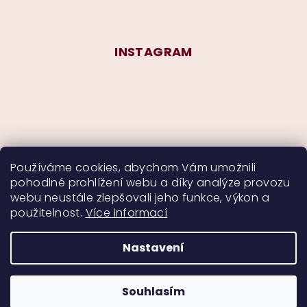
INSTAGRAM
Používáme cookies, abychom Vám umožnili
pohodlné prohlížení webu a díky analýze provozu
Sledovat na Instagramu
webu neustále zlepšovali jeho funkce, výkon a
použitelnost.
Více informací
Nastavení
Copyright 2026
CurlyMyself
. Všechna práva
vyhrazena.
Souhlasím