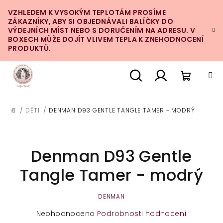
Přejít
VZHLEDEM K VYSOKÝM TEPLOTÁM PROSÍME
na
ZÁKAZNÍKY, ABY SI OBJEDNÁVALI BALÍČKY DO
obsah
VÝDEJNÍCH MÍST NEBO S DORUČENÍM NA ADRESU. V
BOXECH MŮŽE DOJÍT VLIVEM TEPLA K ZNEHODNOCENÍ
PRODUKTŮ.
Nákupn
Hledat
Přihlášení
/
DĚTI
/
DENMAN D93 GENTLE TANGLE TAMER - MODRÝ
DOMŮ
košík
Denman D93 Gentle
Tangle Tamer - modrý
DENMAN
Průměrné
Neohodnoceno
Podrobnosti hodnocení