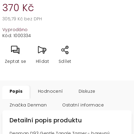
370 Kč
305,79 Kč bez DPH
Měrná
Vyprodáno
cena:
Kód:
1000334
Zeptat se
Hlídat
Sdílet
Popis
Hodnocení
Diskuze
Značka
Denman
Ostatní informace
Detailní popis produktu
Denman D93 Gentle Tangle Tamer
- barevný