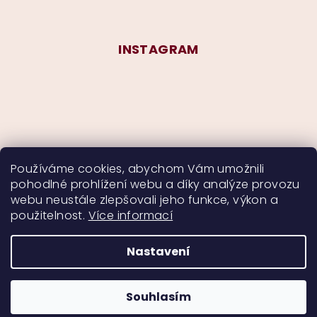
INSTAGRAM
Používáme cookies, abychom Vám umožnili
pohodlné prohlížení webu a díky analýze provozu
Sledovat na Instagramu
webu neustále zlepšovali jeho funkce, výkon a
použitelnost.
Více informací
Nastavení
Copyright 2026
CurlyMyself
. Všechna práva
vyhrazena.
Souhlasím
Vytvořil Shoptet