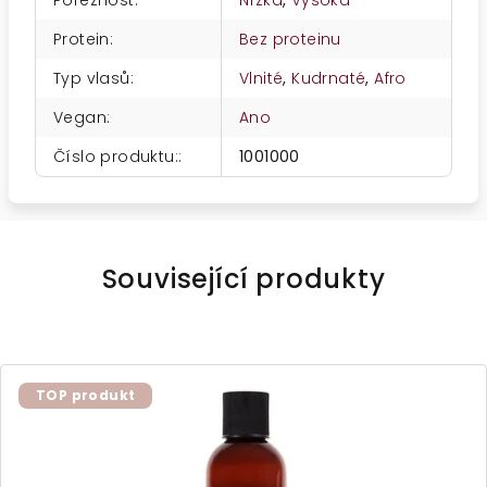
Poréznost
:
Nízká
,
Vysoká
Protein
:
Bez proteinu
Typ vlasů
:
Vlnité
,
Kudrnaté
,
Afro
Vegan
:
Ano
Číslo produktu:
:
1001000
Související produkty
TOP produkt