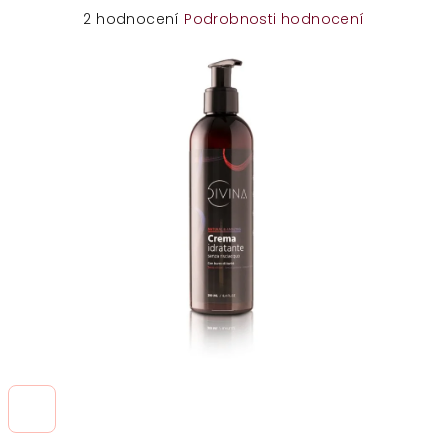
Průměrné
2 hodnocení
Podrobnosti hodnocení
hodnocení
produktu
je
5,0
z
5
hvězdiček.