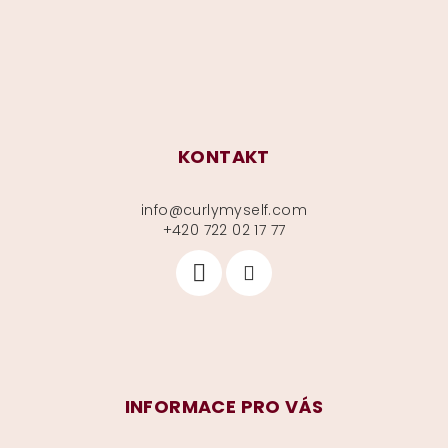
í
KONTAKT
info
@
curlymyself.com
+420 722 02 17 77
INFORMACE PRO VÁS