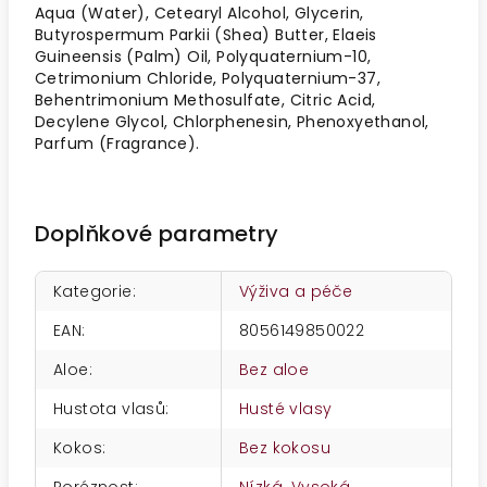
Aqua (Water), Cetearyl Alcohol, Glycerin,
Butyrospermum Parkii (Shea) Butter, Elaeis
Guineensis (Palm) Oil, Polyquaternium-10,
Cetrimonium Chloride, Polyquaternium-37,
Behentrimonium Methosulfate, Citric Acid,
Decylene Glycol, Chlorphenesin, Phenoxyethanol,
Parfum (Fragrance).
Doplňkové parametry
Kategorie
:
Výživa a péče
EAN
:
8056149850022
Aloe
:
Bez aloe
Hustota vlasů
:
Husté vlasy
Kokos
:
Bez kokosu