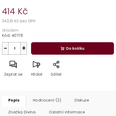
414 Kč
342,15 Kč bez DPH
Měrná
Skladem
cena:
Kód:
40779
−
+
Do košíku
Zeptat se
Hlídat
Sdílet
Popis
Hodnocení (2)
Diskuze
Značka
Divina
Ostatní informace