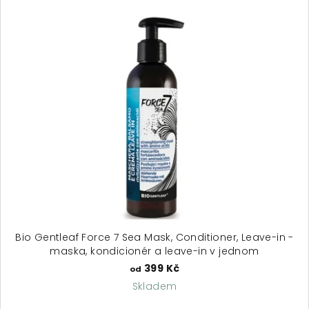
5
hvězdiček.
Bio Gentleaf Force 7 Sea Mask, Conditioner, Leave-in -
maska, kondicionér a leave-in v jednom
399 Kč
od
Skladem
Průměrné