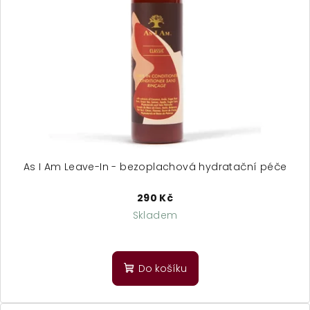
As I Am Leave-In - bezoplachová hydratační péče
290 Kč
Skladem
Průměrné
hodnocení
produktu
Do košíku
je
5,0
z