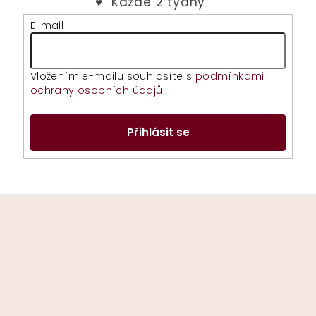
E-mail
Vložením e-mailu souhlasíte s
podmínkami
ochrany osobních údajů
Přihlásit se
Z
á
p
a
t