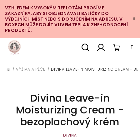
Přejít
VZHLEDEM K VYSOKÝM TEPLOTÁM PROSÍME
na
ZÁKAZNÍKY, ABY SI OBJEDNÁVALI BALÍČKY DO
obsah
VÝDEJNÍCH MÍST NEBO S DORUČENÍM NA ADRESU. V
BOXECH MŮŽE DOJÍT VLIVEM TEPLA K ZNEHODNOCENÍ
PRODUKTŮ.
Nákupn
Hledat
Přihlášení
/
VÝŽIVA A PÉČE
/
DIVINA LEAVE-IN MOISTURIZING CREAM - B
DOMŮ
košík
Divina Leave-in
Moisturizing Cream -
bezoplachový krém
DIVINA