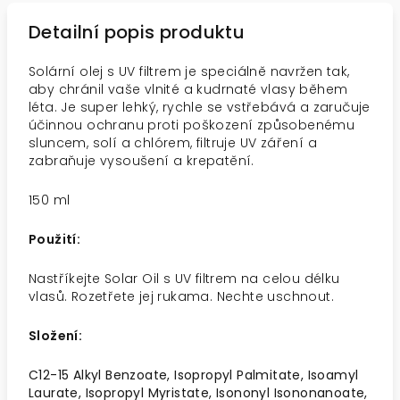
Detailní popis produktu
Solární olej s UV filtrem je speciálně navržen tak,
aby chránil vaše vlnité a kudrnaté vlasy během
léta. Je super lehký, rychle se vstřebává a zaručuje
účinnou ochranu proti poškození způsobenému
sluncem, solí a chlórem, filtruje UV záření a
zabraňuje vysoušení a krepatění.
150 ml
Použití:
Nastříkejte Solar Oil s UV filtrem na celou délku
vlasů. Rozetřete jej rukama. Nechte uschnout.
Složení:
C12-15 Alkyl Benzoate, Isopropyl Palmitate, Isoamyl
Laurate, Isopropyl Myristate, Isononyl Isononanoate,