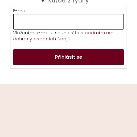
E-mail
Vložením e-mailu souhlasíte s
podmínkami
ochrany osobních údajů
Přihlásit se
Z
á
p
a
t