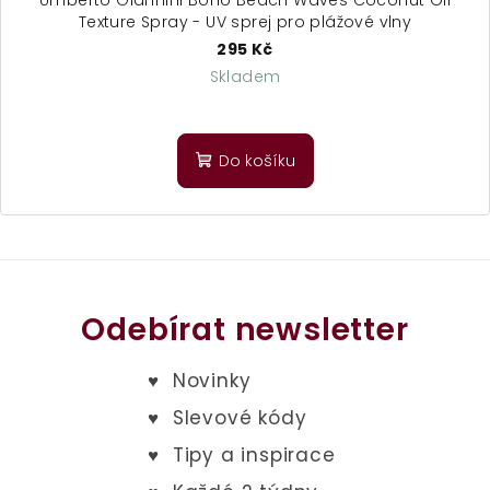
Texture Spray - UV sprej pro plážové vlny
295 Kč
Skladem
Průměrné
hodnocení
produktu
Do košíku
je
5,0
z
5
hvězdiček.
Odebírat newsletter