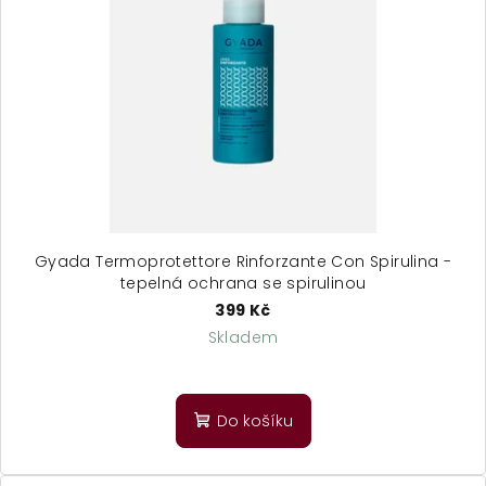
Gyada Termoprotettore Rinforzante Con Spirulina -
tepelná ochrana se spirulinou
399 Kč
Skladem
Průměrné
hodnocení
produktu
Do košíku
je
5,0
z