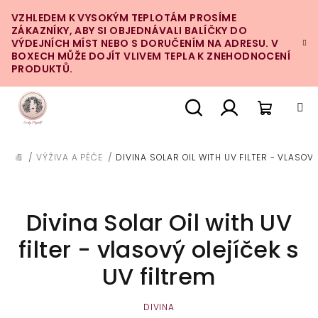
Přejít
VZHLEDEM K VYSOKÝM TEPLOTÁM PROSÍME
na
ZÁKAZNÍKY, ABY SI OBJEDNÁVALI BALÍČKY DO
obsah
VÝDEJNÍCH MÍST NEBO S DORUČENÍM NA ADRESU. V
BOXECH MŮŽE DOJÍT VLIVEM TEPLA K ZNEHODNOCENÍ
PRODUKTŮ.
Nákupn
Hledat
Přihlášení
/
VÝŽIVA A PÉČE
/
DIVINA SOLAR OIL WITH UV FILTER - VLASOVÝ
DOMŮ
košík
Divina Solar Oil with UV
filter - vlasový olejíček s
UV filtrem
DIVINA