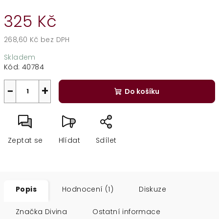
325 Kč
268,60 Kč bez DPH
Měrná
Skladem
cena:
Kód:
40784
−
+
Do košíku
Zeptat se
Hlídat
Sdílet
Popis
Hodnocení (1)
Diskuze
Značka
Divina
Ostatní informace