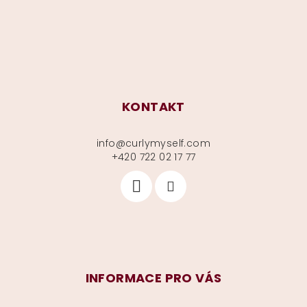
í
KONTAKT
info
@
curlymyself.com
+420 722 02 17 77
INFORMACE PRO VÁS