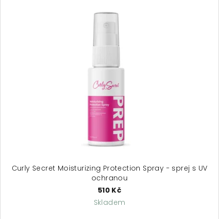
5
hvězdiček.
Curly Secret Moisturizing Protection Spray - sprej s UV
ochranou
510 Kč
Skladem
Průměrné