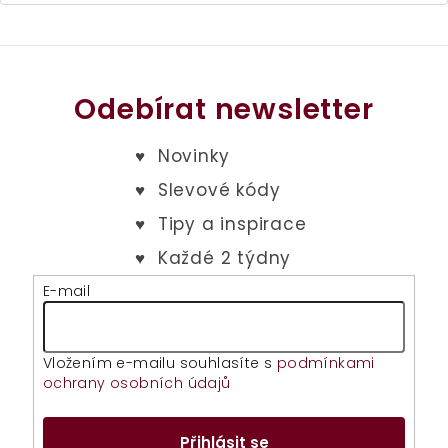
z
5
hvězdiček.
Odebírat newsletter
E-mail
Vložením e-mailu souhlasíte s
podmínkami
ochrany osobních údajů
Přihlásit se