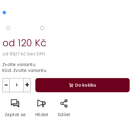
od
120 Kč
od
99,17 Kč
bez DPH
Měrná
Zvolte variantu
cena:
Kód:
Zvolte variantu
−
+
Do košíku
Zeptat se
Hlídat
Sdílet