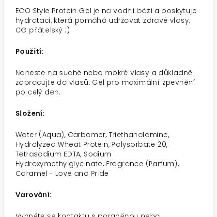
ECO Style Protein Gel je na vodní bázi a poskytuje
hydrataci, která pomáhá udržovat zdravé vlasy.
CG přátelský :)
Použití:
Naneste na suché nebo mokré vlasy a důkladně
zapracujte do vlasů. Gel pro maximální zpevnění
po celý den.
Složení:
Water (Aqua), Carbomer, Triethanolamine,
Hydrolyzed Wheat Protein, Polysorbate 20,
Tetrasodium EDTA, Sodium
Hydroxymethylglycinate, Fragrance (Parfum),
Caramel - Love and Pride
Varování:
Vyhněte se kontaktu s poraněnou nebo