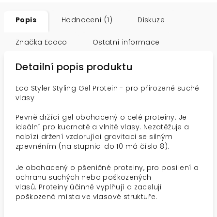
Popis
Hodnocení (1)
Diskuze
Značka
Ecoco
Ostatní informace
Detailní popis produktu
Eco Styler Styling Gel Protein - pro přirozeně suché
vlasy
Pevně držící gel obohacený o celé proteiny. Je
ideální pro kudrnaté a vlnité vlasy. Nezatěžuje a
nabízí držení vzdorující gravitaci se silným
zpevněním (na stupnici do 10 má číslo 8).
Je obohacený o
pšeničné proteiny, pro
posílení a
ochranu suchých nebo poškozených
vlasů. Proteiny účinně vyplňují a zacelují
poškozená místa ve vlasové struktuře.