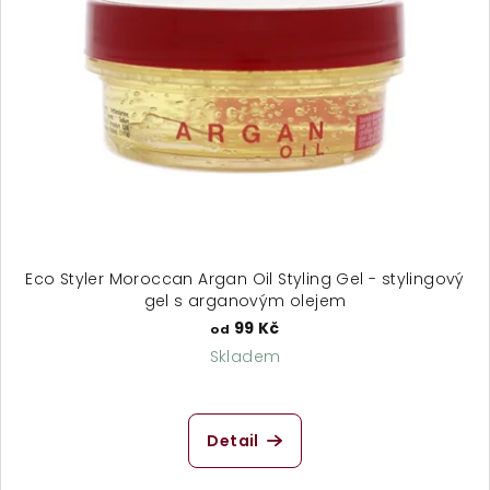
Eco Styler Moroccan Argan Oil Styling Gel - stylingový
gel s arganovým olejem
99 Kč
od
Skladem
Průměrné
hodnocení
produktu
Detail
je
5,0