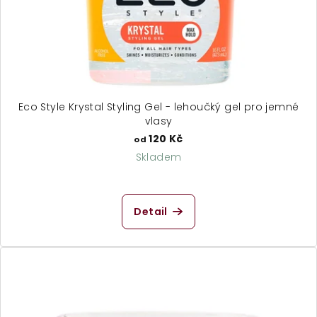
Eco Style Krystal Styling Gel - lehoučký gel pro jemné
vlasy
120 Kč
od
Skladem
Průměrné
hodnocení
produktu
Detail
je
5,0
z
5
hvězdiček.