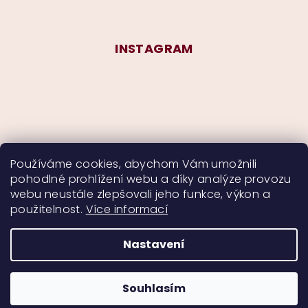
INSTAGRAM
Používáme cookies, abychom Vám umožnili
pohodlné prohlížení webu a díky analýze provozu
Sledovat na Instagramu
webu neustále zlepšovali jeho funkce, výkon a
použitelnost.
Více informací
Nastavení
Copyright 2026
CurlyMyself
. Všechna práva
vyhrazena.
Souhlasím
Vytvořil Shoptet