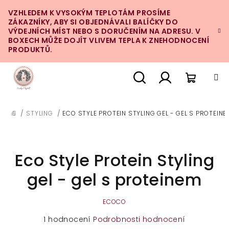
Přejít
VZHLEDEM K VYSOKÝM TEPLOTÁM PROSÍME
na
ZÁKAZNÍKY, ABY SI OBJEDNÁVALI BALÍČKY DO
obsah
VÝDEJNÍCH MÍST NEBO S DORUČENÍM NA ADRESU. V
BOXECH MŮŽE DOJÍT VLIVEM TEPLA K ZNEHODNOCENÍ
PRODUKTŮ.
Nákupn
Hledat
Přihlášení
/
STYLING
/
ECO STYLE PROTEIN STYLING GEL - GEL S PROTEINE
DOMŮ
košík
Eco Style Protein Styling
gel - gel s proteinem
ECOCO
Průměrné
1 hodnocení
Podrobnosti hodnocení