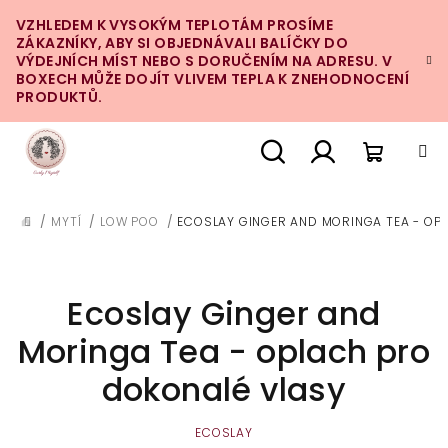
Přejít
VZHLEDEM K VYSOKÝM TEPLOTÁM PROSÍME
na
ZÁKAZNÍKY, ABY SI OBJEDNÁVALI BALÍČKY DO
obsah
VÝDEJNÍCH MÍST NEBO S DORUČENÍM NA ADRESU. V
BOXECH MŮŽE DOJÍT VLIVEM TEPLA K ZNEHODNOCENÍ
PRODUKTŮ.
Nákupn
Hledat
Přihlášení
/
MYTÍ
/
LOW POO
/
ECOSLAY GINGER AND MORINGA TEA - OP
DOMŮ
košík
Ecoslay Ginger and
Moringa Tea - oplach pro
dokonalé vlasy
ECOSLAY