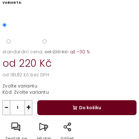
VARIANTA:
standardní cena:
od 220 Kč
až –30 %
od
220 Kč
od
181,82 Kč
bez DPH
Měrná
Zvolte variantu
cena:
Kód:
Zvolte variantu
−
+
Do košíku
Zeptat se
Hlídat
Sdílet