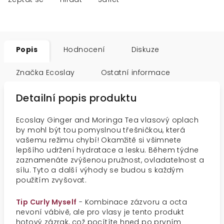
Popis
Hodnocení
Diskuze
Značka
Ecoslay
Ostatní informace
Detailní popis produktu
Ecoslay Ginger and Moringa Tea vlasový oplach
by mohl být tou pomyslnou třešničkou, která
vašemu režimu chybí! Okamžitě si všimnete
lepšího udržení hydratace a lesku. Během týdne
zaznamenáte zvýšenou pružnost, ovladatelnost a
sílu. Tyto a další výhody se budou s každým
použitím zvyšovat.
Tip Curly Myself
- Kombinace zázvoru a octa
nevoní vábivě, ale pro vlasy je tento produkt
hotový zázrak, což pocítíte hned po prvním