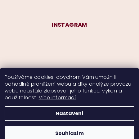
INSTAGRAM
Používáme cookies, abychom Vám umožnili
pohodlné prohlížení webu a díky analýze provozu
Sledovat na Instagramu
webu neustále zlepšovali jeho funkce, výkon a
použitelnost.
Více informací
Nastavení
Copyright 2026
CurlyMyself
. Všechna práva
vyhrazena.
Souhlasím