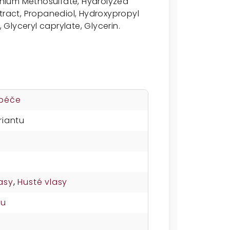
monium Methosulfate, Hydrolyzed
tract, Propanediol, Hydroxypropyl
Glyceryl caprylate, Glycerin.
 péče
riantu
asy
,
Husté vlasy
su