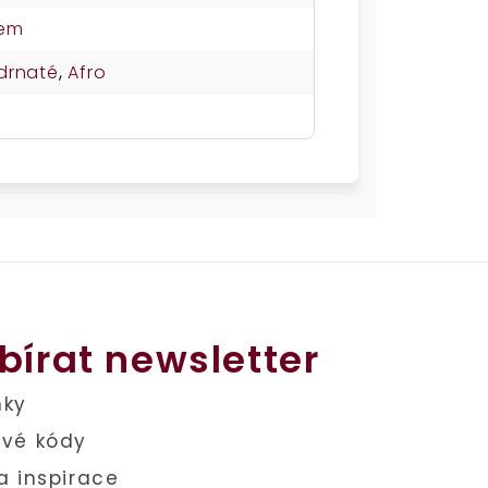
nem
drnaté
,
Afro
bírat newsletter