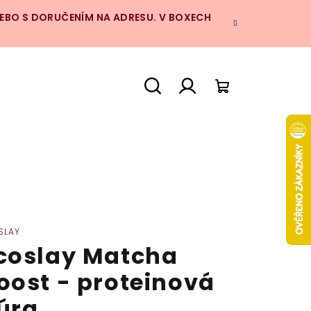
NEBO S DORUČENÍM NA ADRESU. V BOXECH
Hledat
Přihlášení
Nákupní
košík
SLAY
coslay Matcha
oost - proteinová
úra