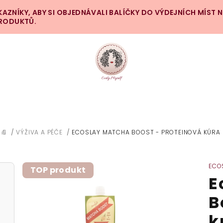
ZNÍKY, ABY SI OBJEDNÁVALI BALÍČKY DO VÝDEJNÍCH MÍST 
PRODUKTŮ.
/
VÝŽIVA A PÉČE
/
ECOSLAY MATCHA BOOST - PROTEINOVÁ KÚRA
DOMŮ
ECO
TOP produkt
E
B
k