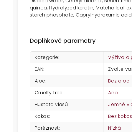
Distilled water, Ceteryl alcohol, Behentri
quinoa, Hydrolyzed keratin, Matcha leaf ex
starch phosphate, Caprylhydroxamic acid, 
Doplňkové parametry
Kategorie
:
Výživa a
EAN
:
Zvolte va
Aloe
:
Bez aloe
Cruelty free
:
Ano
Hustota vlasů
:
Jemné vl
Kokos
:
Bez koko
Poréznost
:
Nízká