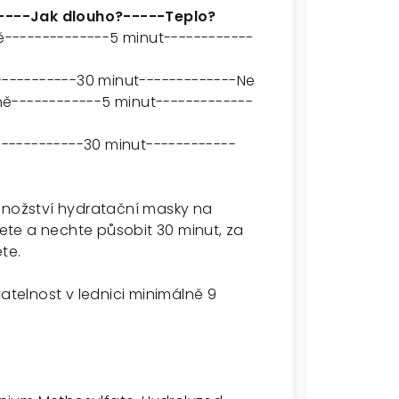
----Jak dlouho?-----Teplo?
--------------5 minut------------
----------30 minut-------------Ne
ě------------5 minut-------------
-----------30 minut------------
 množství hydratační masky na
te a nechte působit 30 minut, za
te.
atelnost v lednici minimálně 9