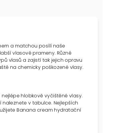
inem a matchou posílí naše
slabší vlasové prameny. Různé
ů vlasů a zajistí tak jejich opravu
láště na chemicky poškozené vlasy.
 nejlépe hlobkově vyčištěné vlasy.
aleznete v tabulce. Nejlepších
oužijete Banana cream hydratační