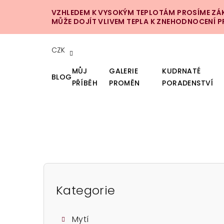
Přejít
VZHLEDEM K VYSOKÝM TEPLOTÁM PROSÍME ZÁKA
na
MŮŽE DOJÍT VLIVEM TEPLA K ZNEHODNOCENÍ 
obsah
CZK
MŮJ
GALERIE
KUDRNATÉ
BLOG
PŘÍBĚH
PROMĚN
PORADENSTVÍ
P
o
Kategorie
Přeskočit
kategorie
s
Mytí