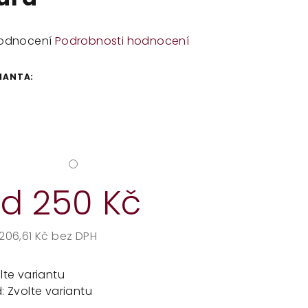
měrné
odnocení
Podrobnosti hodnocení
dnocení
duktu
IANTA:
zdiček.
od
250 Kč
206,61 Kč
bez DPH
rná
a:
lte variantu
:
Zvolte variantu