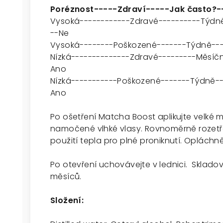
Poréznost-----Zdraví-----Jak často?-
Vysoká------------Zdravé----------Týdně
--Ne
Vysoká--------Poškozené-------Týdně---
Nízká--------------Zdravé---------Měsíčn
Ano
Nízká-----------Poškozené-------Týdně--
Ano
Po ošetření Matcha Boost aplikujte velké
namočené vlhké vlasy. Rovnoměrně rozetře
použití tepla pro plné proniknutí. Opláchně
Po otevření uchovávejte v lednici. Skladov
měsíců.
Složení: