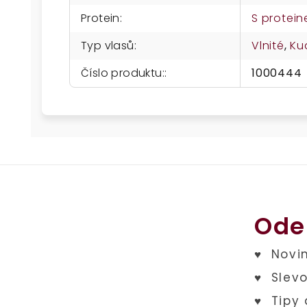
Protein
:
S protei
Typ vlasů
:
Vlnité
,
Ku
Číslo produktu:
:
1000444
Ode