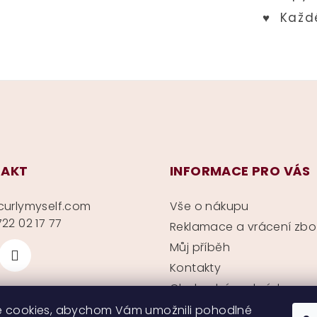
AKT
INFORMACE PRO VÁS
curlymyself.com
Vše o nákupu
22 02 17 77
Reklamace a vrácení zbo
Můj příběh
Kontakty
Obchodní podmínky
Ochrana soukromí
 cookies, abychom Vám umožnili pohodlné