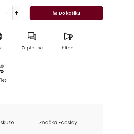
+
Do košíku
sk
Zeptat se
Hlídat
ílet
iskuze
Značka
Ecoslay