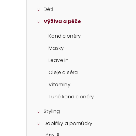
t
Děti
r
Výživa a péče
a
n
Kondicionéry
n
Masky
í
Leave in
p
Oleje a séra
a
Vitamíny
n
Tuhé kondicionéry
e
Styling
l
Doplňky a pomůcky
Léto 🌞