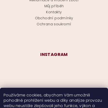
Reklamace a vrácení zboží
Můj příběh
Kontakty
Obchodní podmínky
Ochrana soukromí
INSTAGRAM
Používáme cookies, abychom Vám umožnili
pohodlné prohlížení webu a díky analýze provozu
Sledovat na Instagramu
webu neustále zlepšovali jeho funkce, výkon a