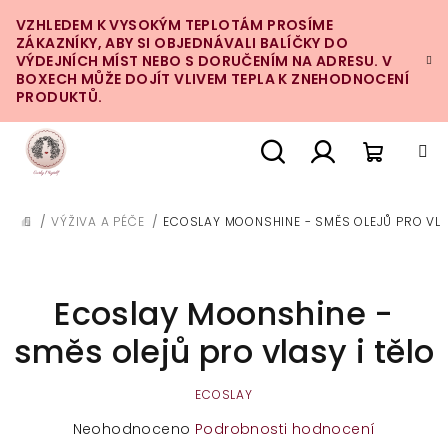
Přejít
VZHLEDEM K VYSOKÝM TEPLOTÁM PROSÍME
na
ZÁKAZNÍKY, ABY SI OBJEDNÁVALI BALÍČKY DO
obsah
VÝDEJNÍCH MÍST NEBO S DORUČENÍM NA ADRESU. V
BOXECH MŮŽE DOJÍT VLIVEM TEPLA K ZNEHODNOCENÍ
PRODUKTŮ.
Nákupn
Hledat
Přihlášení
/
VÝŽIVA A PÉČE
/
ECOSLAY MOONSHINE - SMĚS OLEJŮ PRO VLA
DOMŮ
košík
Ecoslay Moonshine -
směs olejů pro vlasy i tělo
ECOSLAY
Průměrné
Neohodnoceno
Podrobnosti hodnocení