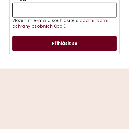
Vložením e-mailu souhlasíte s
podmínkami
ochrany osobních údajů
Přihlásit se
Z
á
p
a
t
í