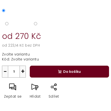
od
270 Kč
od
223,14 Kč
bez DPH
Měrná
Zvolte variantu
cena:
Kód:
Zvolte variantu
−
+
Do košíku
Zeptat se
Hlídat
Sdílet