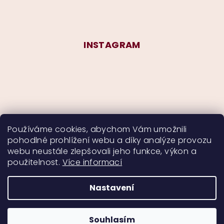
INSTAGRAM
Používáme cookies, abychom Vám umožnili
pohodlné prohlížení webu a díky analýze provozu
Sledovat na Instagramu
webu neustále zlepšovali jeho funkce, výkon a
použitelnost.
Více informací
Nastavení
Copyright 2026
CurlyMyself
. Všechna práva
vyhrazena.
Souhlasím