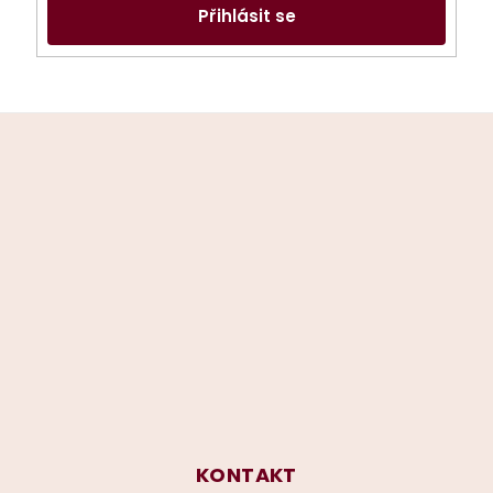
Přihlásit se
Z
á
p
a
t
í
KONTAKT