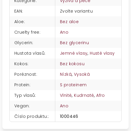
Kategorie
:
Výživa a péče
EAN
:
Zvolte variantu
Aloe
:
Bez aloe
Cruelty free
:
Ano
Glycerin
:
Bez glycerinu
Hustota vlasů
:
Jemné vlasy
,
Husté vlasy
Kokos
:
Bez kokosu
Poréznost
:
Nízká
,
Vysoká
Protein
:
S proteinem
Typ vlasů
:
Vlnité
,
Kudrnaté
,
Afro
Vegan
:
Ano
Číslo produktu:
:
1000446