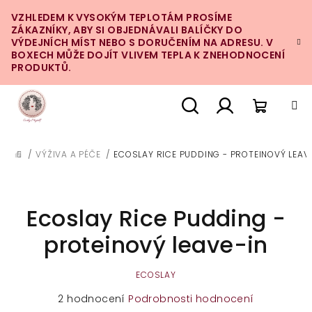
Přejít
VZHLEDEM K VYSOKÝM TEPLOTÁM PROSÍME
na
ZÁKAZNÍKY, ABY SI OBJEDNÁVALI BALÍČKY DO
obsah
VÝDEJNÍCH MÍST NEBO S DORUČENÍM NA ADRESU. V
BOXECH MŮŽE DOJÍT VLIVEM TEPLA K ZNEHODNOCENÍ
PRODUKTŮ.
Nákupn
Hledat
Přihlášení
/
VÝŽIVA A PÉČE
/
ECOSLAY RICE PUDDING - PROTEINOVÝ LEAV
DOMŮ
košík
Ecoslay Rice Pudding -
proteinový leave-in
ECOSLAY
Průměrné
2 hodnocení
Podrobnosti hodnocení