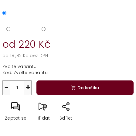
od
220 Kč
od
181,82 Kč
bez DPH
Měrná
Zvolte variantu
cena:
Kód:
Zvolte variantu
−
+
Do košíku
Zeptat se
Hlídat
Sdílet