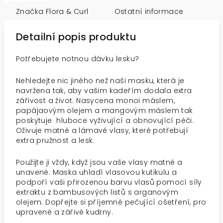
Značka
Flora & Curl
Ostatní informace
Detailní popis produktu
Potřebujete notnou dávku lesku?
Nehledejte nic jiného než naši masku, která je
navržena tak, aby vašim kadeřím dodala extra
zářivost a život. Nasycena monoi máslem,
papájaovým olejem a mangovým máslem tak
poskytuje hluboce vyživující a obnovující péči.
Oživuje matné a lámavé vlasy, které potřebují
extra pružnost a lesk.
Použijte ji vždy, když jsou vaše vlasy matné a
unavené. Maska uhladí vlasovou kutikulu a
podpoří vaši přirozenou barvu vlasů pomocí síly
extraktu z bambusových listů s arganovým
olejem. Dopřejte si příjemné pečující ošetření, pro
upravené a zářivé kudrny.