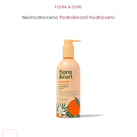
FLORA & CURL
Průměrné
Neohodnoceno
Podrobnosti hodnocení
hodnocení
produktu
je
0,0
z
5
hvězdiček.