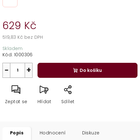
629 Kč
519,83 Kč bez DPH
Měrná
Skladem
cena:
Kód:
1000306
−
+
Do košíku
Zeptat se
Hlídat
Sdílet
Popis
Hodnocení
Diskuze