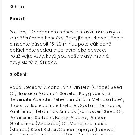
300 ml
Použití:
Po umytí šamponem naneste masku na vlasy se
zaměřením na konečky. Zakryjte sprchovou čepicí
a nechte působit 15-20 minut, poté důkladně
opláchněte vodou a upravte jako obvykle.
Používejte vždy, když jsou vaše vlasy matné,
nevýrazné a lámavé.
Složení:
Aqua, Cetearyl Alcohol, Vitis Vinifera (Grape) Seed
Oil, Brassica Alcohol*, Sorbitol, Polyglyceryl-3
Betainate Acetate, Behentrimonium Methosulfate*,
Brassicyl Isoleucinate Esylate*, Sodium Benzoate,
Panthenol, Helianthus Annuus (Sunflower) Seed Oil,
Potassium Sorbate, Benzyl Alcohol, Persea
Gratissima (Avocado) Oil, Mangifera Indica
(Mango) Seed Butter, Carica Papaya (Papaya)