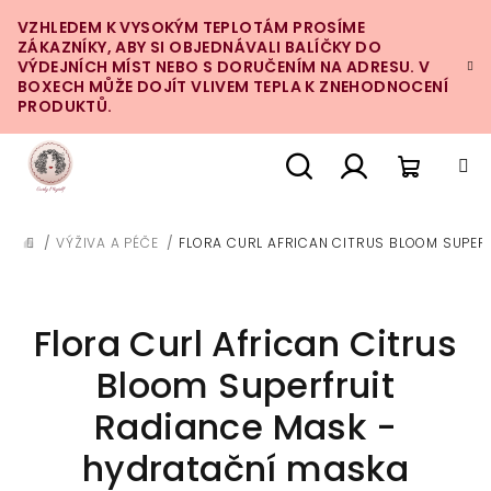
Přejít
VZHLEDEM K VYSOKÝM TEPLOTÁM PROSÍME
na
ZÁKAZNÍKY, ABY SI OBJEDNÁVALI BALÍČKY DO
obsah
VÝDEJNÍCH MÍST NEBO S DORUČENÍM NA ADRESU. V
BOXECH MŮŽE DOJÍT VLIVEM TEPLA K ZNEHODNOCENÍ
PRODUKTŮ.
Nákupn
Hledat
Přihlášení
/
VÝŽIVA A PÉČE
/
FLORA CURL AFRICAN CITRUS BLOOM SUPER
DOMŮ
košík
Flora Curl African Citrus
Bloom Superfruit
Radiance Mask -
hydratační maska