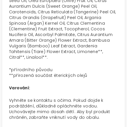
Seed Oil, Olea Europaea (Olive) Fruit Oil, Citrus
Aurantium Dulcis (Sweet Orange) Peel Oil,
Carotenoids, Citrus Reticulata (Tangerine) Peel Oil,
Citrus Grandis (Grapefruit) Peel Oil, Argania
Spinosa (Argan) Kernel Oil, Citrus Clementina
(Clementine) Fruit Extract, Tocopherol, Cocos
Nucifera Oil, Ascorbyl Palmitate, Citrus Aurantium
Amara (Bitter Orange) Flower Extract, Bambusa
Vulgaris (Bamboo) Leaf Extract, Gardenia
Tahitensis (Tiare) Flower Extract, Limonene**,
Citral**, Linalool**.
*přírodního původu
**
přirozená součást éterických olejů
Varování:
Vyhněte se kontaktu s očima. Pokud dojde k
podráždění, důkladně opláchněte vodou.
Uchovávejte mimo dosah dětí. Aby byl produkt
chráněn, zabraňte vniknutí vody do obalu.