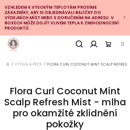
Přejít
VZHLEDEM K VYSOKÝM TEPLOTÁM PROSÍME
na
ZÁKAZNÍKY, ABY SI OBJEDNÁVALI BALÍČKY DO
obsah
VÝDEJNÍCH MÍST NEBO S DORUČENÍM NA ADRESU. V
BOXECH MŮŽE DOJÍT VLIVEM TEPLA K ZNEHODNOCENÍ
PRODUKTŮ.
Nákupn
Hledat
Přihlášení
/
VÝŽIVA A PÉČE
/
FLORA CURL COCONUT MINT SCALP REFRESH 
DOMŮ
košík
Flora Curl Coconut Mint
Scalp Refresh Mist - mlha
pro okamžité zklidnění
pokožky