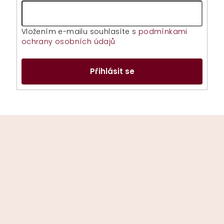
Vložením e-mailu souhlasíte s
podmínkami
ochrany osobních údajů
Přihlásit se
Z
á
p
a
t
í