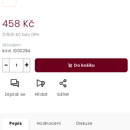
458 Kč
378,51 Kč bez DPH
Měrná
Skladem
cena:
Kód:
1000294
−
+
Do košíku
Zeptat se
Hlídat
Sdílet
Popis
Hodnocení
Diskuze