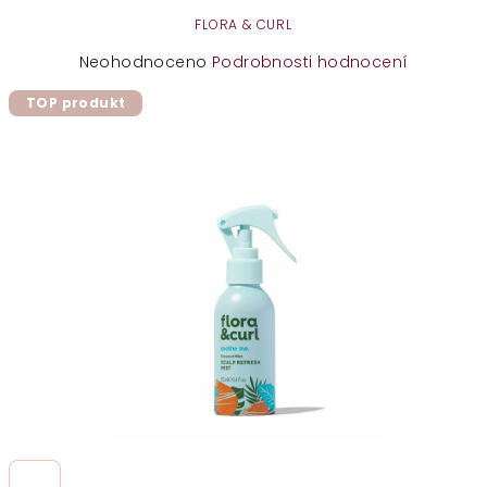
FLORA & CURL
Průměrné
Neohodnoceno
Podrobnosti hodnocení
hodnocení
TOP produkt
produktu
je
0,0
z
5
hvězdiček.