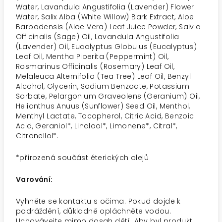
Water, Lavandula Angustifolia (Lavender) Flower
Water, Salix Alba (White Willow) Bark Extract, Aloe
Barbadensis (Aloe Vera) Leaf Juice Powder, Salvia
Officinalis (Sage) Oil, Lavandula Angustifolia
(Lavender) Oil, Eucalyptus Globulus (Eucalyptus)
Leaf Oil, Mentha Piperita (Peppermint) Oil,
Rosmarinus Officinalis (Rosemary) Leaf Oil,
Melaleuca Alternifolia (Tea Tree) Leaf Oil, Benzyl
Alcohol, Glycerin, Sodium Benzoate, Potassium
Sorbate, Pelargonium Graveolens (Geranium) Oil,
Helianthus Anuus (Sunflower) Seed Oil, Menthol,
Menthyl Lactate, Tocopherol, Citric Acid, Benzoic
Acid, Geraniol*, Linalool*, Limonene*, Citral*,
Citronellol*.
*
přirozená součást éterických olejů
Varování:
Vyhněte se kontaktu s očima. Pokud dojde k
podráždění, důkladně opláchněte vodou.
Uchovávejte mimo dosah dětí. Aby byl produkt