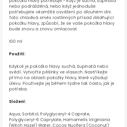
pokožka hlavy potřebuje - když je suchá, šupinatá
nebo podrážděná, nebo když jednoduše
potřebujete okamžité osvěžení po dlouhém dni.
Tato chladivá směs rostlinných přísad zklidňující
pokožku hlavy, způsobí, že se vaše pokožka hlavy
bude znovu a znovu omlazovat.
100 ml
Použití:
Kdykoli je pokožka hlavy suchá, šupinatá nebo
svědí. Vytvořte pěšinky ve vlasech. Nastříkejte
přímo na oblasti pokožky hlavy, které vyžadují
úlevu. Používejte jej během týdne tak často, jak je
potřeba.
Složení:
Aqua, Sorbitol, Polyglyceryl-4 Caprate,
Polyglyceryl-6 Caprylate, Hamamelis Virginiana
(Witch Hazel) Water, Cocos Nucifera (Coconut)