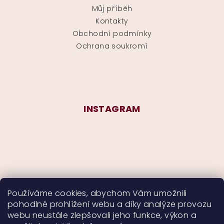
Můj příběh
Kontakty
Obchodní podmínky
Ochrana soukromí
INSTAGRAM
Používáme cookies, abychom Vám umožnili
pohodlné prohlížení webu a díky analýze provozu
Sledovat na Instagramu
webu neustále zlepšovali jeho funkce, výkon a