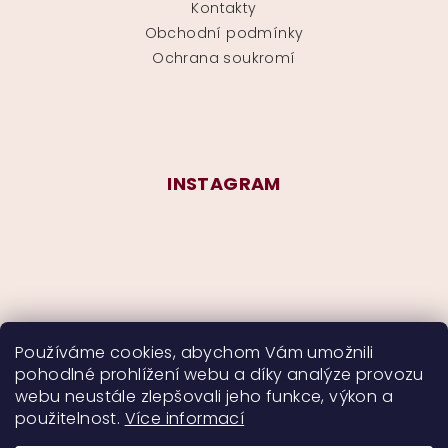
Kontakty
Obchodní podmínky
Ochrana soukromí
INSTAGRAM
Používáme cookies, abychom Vám umožnili
pohodlné prohlížení webu a díky analýze provozu
Sledovat na Instagramu
webu neustále zlepšovali jeho funkce, výkon a
použitelnost.
Více informací