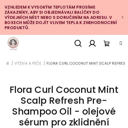
Přejít
VZHLEDEM K VYSOKÝM TEPLOTÁM PROSÍME
na
ZÁKAZNÍKY, ABY SI OBJEDNÁVALI BALÍČKY DO
obsah
VÝDEJNÍCH MÍST NEBO S DORUČENÍM NA ADRESU. V
BOXECH MŮŽE DOJÍT VLIVEM TEPLA K ZNEHODNOCENÍ
PRODUKTŮ.
Nákupn
Hledat
Přihlášení
/
VÝŽIVA A PÉČE
/
FLORA CURL COCONUT MINT SCALP REFRESH
DOMŮ
košík
Flora Curl Coconut Mint
Scalp Refresh Pre-
Shampoo Oil - olejové
sérum pro zklidnění