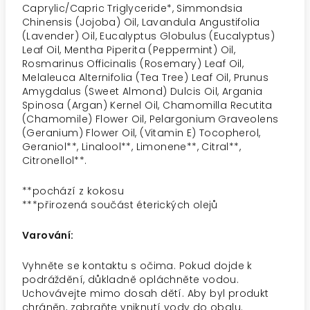
Caprylic/Capric Triglyceride*, Simmondsia
Chinensis (Jojoba) Oil, Lavandula Angustifolia
(Lavender) Oil, Eucalyptus Globulus (Eucalyptus)
Leaf Oil, Mentha Piperita (Peppermint) Oil,
Rosmarinus Officinalis (Rosemary) Leaf Oil,
Melaleuca Alternifolia (Tea Tree) Leaf Oil, Prunus
Amygdalus (Sweet Almond) Dulcis Oil, Argania
Spinosa (Argan) Kernel Oil, Chamomilla Recutita
(Chamomile) Flower Oil, Pelargonium Graveolens
(Geranium) Flower Oil, (Vitamin E) Tocopherol,
Geraniol**, Linalool**, Limonene**, Citral**,
Citronellol**.
**pochází z kokosu
***
přirozená součást éterických olejů
Varování:
Vyhněte se kontaktu s očima. Pokud dojde k
podráždění, důkladně opláchněte vodou.
Uchovávejte mimo dosah dětí. Aby byl produkt
chráněn, zabraňte vniknutí vody do obalu.