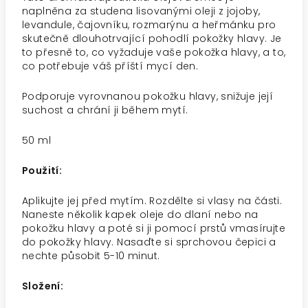
naplněna za studena lisovanými oleji z jojoby,
levandule, čajovníku, rozmarýnu a heřmánku pro
skutečně dlouhotrvající pohodlí pokožky hlavy. Je
to přesně to, co vyžaduje vaše pokožka hlavy, a to,
co potřebuje váš příští mycí den.
Podporuje vyrovnanou pokožku hlavy, snižuje její
suchost a chrání ji během mytí.
50 ml
Použití:
Aplikujte jej před mytím. Rozdělte si vlasy na části.
Naneste několik kapek oleje do dlaní nebo na
pokožku hlavy a poté si ji pomocí prstů vmasírujte
do pokožky hlavy. Nasaďte si sprchovou čepici a
nechte působit 5-10 minut.
Složení: