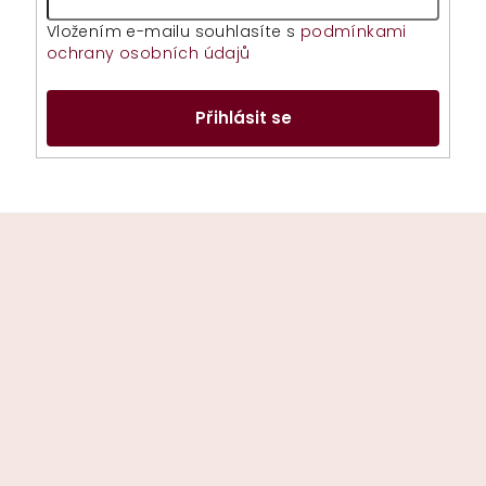
Vložením e-mailu souhlasíte s
podmínkami
ochrany osobních údajů
Přihlásit se
Z
á
p
a
t
í