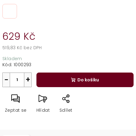
629 Kč
519,83 Kč bez DPH
Měrná
Skladem
cena:
Kód:
1000293
−
+
Do košíku
Zeptat se
Hlídat
Sdílet