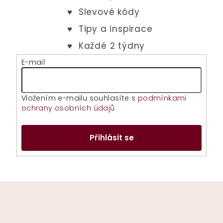
E-mail
Vložením e-mailu souhlasíte s
podmínkami
ochrany osobních údajů
Přihlásit se
Z
á