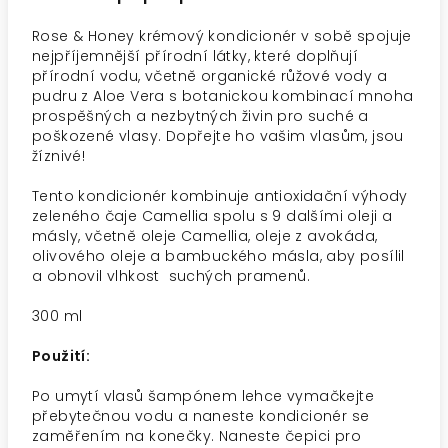
Rose & Honey krémový kondicionér v sobě spojuje
nejpříjemnější přírodní látky, které doplňují
přírodní vodu, včetně organické růžové vody a
pudru z Aloe Vera s botanickou kombinací mnoha
prospěšných a nezbytných živin pro suché a
poškozené vlasy. Dopřejte ho vašim vlasům, jsou
žíznivé!
Tento kondicionér kombinuje antioxidační výhody
zeleného čaje Camellia spolu s 9 dalšími oleji a
másly, včetně oleje Camellia, oleje z avokáda,
olivového oleje a bambuckého másla, aby posílil
a obnovil vlhkost suchých pramenů.
300 ml
Použití:
Po umytí vlasů šampónem lehce vymačkejte
přebytečnou vodu a naneste kondicionér se
zaměřením na konečky. Naneste čepici pro