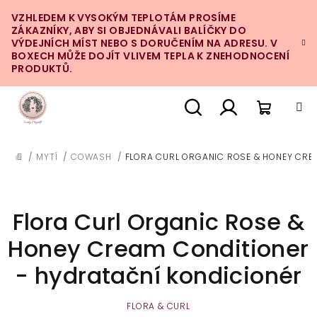
Přejít
VZHLEDEM K VYSOKÝM TEPLOTÁM PROSÍME
na
ZÁKAZNÍKY, ABY SI OBJEDNÁVALI BALÍČKY DO
obsah
VÝDEJNÍCH MÍST NEBO S DORUČENÍM NA ADRESU. V
BOXECH MŮŽE DOJÍT VLIVEM TEPLA K ZNEHODNOCENÍ
PRODUKTŮ.
Nákupn
Hledat
Přihlášení
/
MYTÍ
/
COWASH
/
FLORA CURL ORGANIC ROSE & HONEY CRE
DOMŮ
košík
Flora Curl Organic Rose &
Honey Cream Conditioner
- hydratační kondicionér
FLORA & CURL