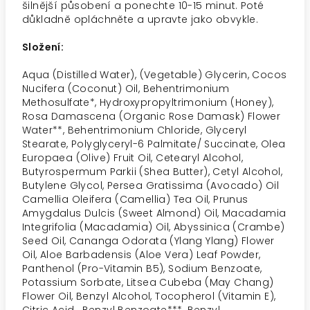
šilnější působení a ponechte 10-15 minut. Poté
důkladně opláchněte a upravte jako obvykle.
Složení:
Aqua (Distilled Water), (Vegetable) Glycerin, Cocos
Nucifera (Coconut) Oil, Behentrimonium
Methosulfate*, Hydroxypropyltrimonium (Honey),
Rosa Damascena (Organic Rose Damask) Flower
Water**, Behentrimonium Chloride, Glyceryl
Stearate, Polyglyceryl-6 Palmitate/ Succinate, Olea
Europaea (Olive) Fruit Oil, Cetearyl Alcohol,
Butyrospermum Parkii (Shea Butter), Cetyl Alcohol,
Butylene Glycol, Persea Gratissima (Avocado) Oil
Camellia Oleifera (Camellia) Tea Oil, Prunus
Amygdalus Dulcis (Sweet Almond) Oil, Macadamia
Integrifolia (Macadamia) Oil, Abyssinica (Crambe)
Seed Oil, Cananga Odorata (Ylang Ylang) Flower
Oil, Aloe Barbadensis (Aloe Vera) Leaf Powder,
Panthenol (Pro-Vitamin B5), Sodium Benzoate,
Potassium Sorbate, Litsea Cubeba (May Chang)
Flower Oil, Benzyl Alcohol, Tocopherol (Vitamin E),