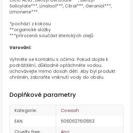
Citric Acid , Benzyl Benzoate***, Benzyl
Salicylate***, Linalool***, Citral***, Geraniol***,
Limonene***.
*pochází z kokosu
**
organické složky
***
přirozená součást éterických olejů
Varování:
Vyhněte se kontaktu s očima. Pokud dojde k
podráždění, důkladně opláchněte vodou.
Uchovávejte mimo dosah dětí. Aby byl produkt
chráněn, zabraňte vniknutí vody do obalu.
Doplňkové parametry
Kategorie
:
Cowash
EAN
:
5060627510653
Cruelty free
:
Ano