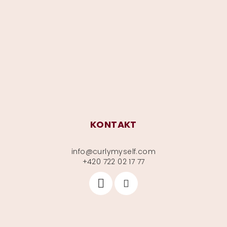
p
a
t
í
KONTAKT
info
@
curlymyself.com
+420 722 02 17 77