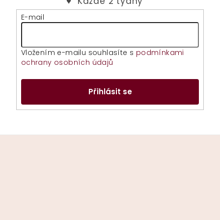
E-mail
Vložením e-mailu souhlasíte s
podmínkami
ochrany osobních údajů
Přihlásit se
Z
á
p
a
t