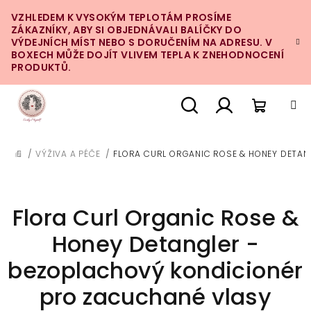
Přejít
VZHLEDEM K VYSOKÝM TEPLOTÁM PROSÍME
na
ZÁKAZNÍKY, ABY SI OBJEDNÁVALI BALÍČKY DO
obsah
VÝDEJNÍCH MÍST NEBO S DORUČENÍM NA ADRESU. V
BOXECH MŮŽE DOJÍT VLIVEM TEPLA K ZNEHODNOCENÍ
PRODUKTŮ.
Nákupn
Hledat
Přihlášení
/
VÝŽIVA A PÉČE
/
FLORA CURL ORGANIC ROSE & HONEY DETAN
DOMŮ
košík
Flora Curl Organic Rose &
Honey Detangler -
bezoplachový kondicionér
pro zacuchané vlasy