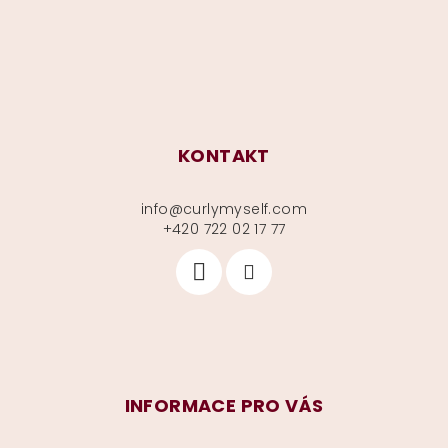
í
KONTAKT
info
@
curlymyself.com
+420 722 02 17 77
INFORMACE PRO VÁS