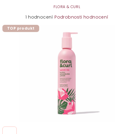
FLORA & CURL
Průměrné
1 hodnocení
Podrobnosti hodnocení
hodnocení
TOP produkt
produktu
je
5,0
z
5
hvězdiček.