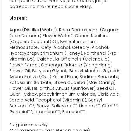
šamponu Citrus. Používejte tak často, jak je
potřeba, na mokré nebo suché vlasy.
Složení:
Aqua (Distilled Water), Rosa Damascena (Organic
Rose Damask) Flower Water*, Cocos Nucifera
(Organic Coconut) Oil, Behentrimonium
Methosulfate,
Cetyl Alcohol, Cetearyl Alcohol,
Hydroxypropyltrimonium (Honey), Panthenol (Pro-
Vitamin B5), Calendula Officinalis (Calendula)
Flower Extract, Cananga Odorata (Ylang Ylang)
Flower Oil, Butylene Glycol,
Benzyl Alcohol, Glycerin,
Avena Sativa (Oat) Kernel Flour, Sodium Benzoate,
Potassium Sorbate, Litsea Cubeba (May Chang)
Flower Oil, Helianthus Anuus (Sunflower) Seed Oil,
Guar Hydroxypropyltrimonium Chloride, Citric Acid,
Sorbic Acid, Tocopherol (Vitamin E), Benzyl
Benzoate**, Benzyl Salicylate**, Linalool**, Citral**,
Geraniol**, Limonene**, Farnesol**.
*organické složky
**
přirozená součást éterických olejů