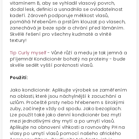
vitamínem B, aby se vyhladil vlasový povrch,
dodal lesk, definici a usnadnila se ovladatelnost
kadeří. Zároveň podporuje měkkost vlasů,
pomáhá hřebenům a prstům klouzat po vlasech,
zanechává je beze spár a chrání před lámáním.
Skvělé řešení pro všechny kudrnaté a vlnité
textury!
Tip Curly myself
- Vůně růží a medu je tak jemná a
příjemná! Kondicionér bohatý na proteiny - bude
skvěle sedět vyšší poréznosti vlasů.
Použití:
Jako kondicionér: Aplikujte výrobek se zaměřením
na oblasti, které jsou náchylnější k zacuchání a
uzlům. Pročeště prsty nebo hřebenem s širokými
zuby, začínejte vždy od spodu. Jako bezoplach:
Lze použít také jako denní kondicionér bez mytí
mezi jednotlivými dny mytí a po umytí vlasů.
Aplikujte na obnovení vlhkosti a rovnováhy PH na
vlasy po umytí vlasů pomocí našeho afrického