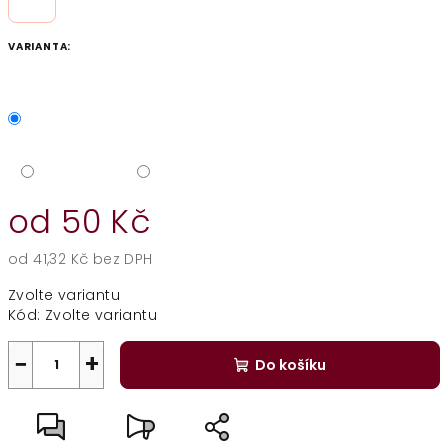
VARIANTA:
od
50 Kč
od
41,32 Kč
bez DPH
Měrná
Zvolte variantu
cena:
Kód:
Zvolte variantu
−
+
Do košíku