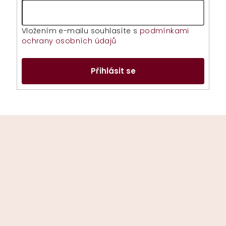
Vložením e-mailu souhlasíte s
podmínkami
ochrany osobních údajů
Přihlásit se
Z
á
p
a
t
í