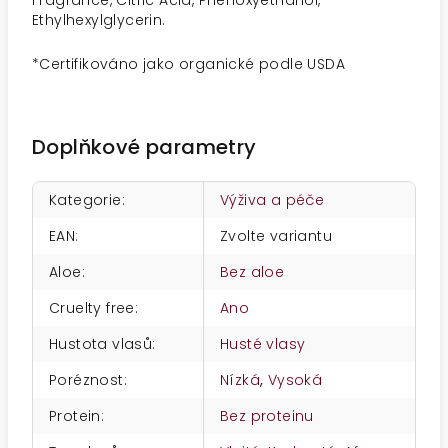
Fragrance, Citric Acid, Phenoxyethanol,
Ethylhexylglycerin.
*Certifikováno jako organické podle USDA
Doplňkové parametry
Kategorie
:
Výživa a péče
EAN
:
Zvolte variantu
Aloe
:
Bez aloe
Cruelty free
:
Ano
Hustota vlasů
:
Husté vlasy
Poréznost
:
Nízká
,
Vysoká
Protein
:
Bez proteinu