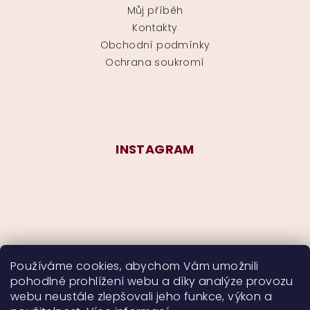
Můj příběh
Kontakty
Obchodní podmínky
Ochrana soukromí
INSTAGRAM
Používáme cookies, abychom Vám umožnili
pohodlné prohlížení webu a díky analýze provozu
Sledovat na Instagramu
webu neustále zlepšovali jeho funkce, výkon a