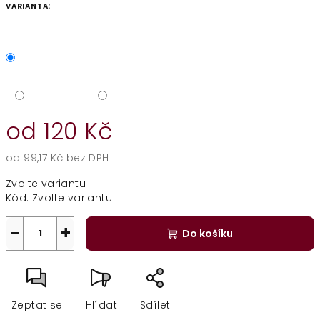
VARIANTA:
od
120 Kč
od
99,17 Kč
bez DPH
Měrná
Zvolte variantu
cena:
Kód:
Zvolte variantu
−
+
Do košíku
Zeptat se
Hlídat
Sdílet