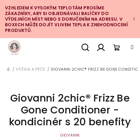
Přejít
VZHLEDEM K VYSOKÝM TEPLOTÁM PROSÍME
na
ZÁKAZNÍKY, ABY SI OBJEDNÁVALI BALÍČKY DO
obsah
VÝDEJNÍCH MÍST NEBO S DORUČENÍM NA ADRESU. V
BOXECH MŮŽE DOJÍT VLIVEM TEPLA K ZNEHODNOCENÍ
PRODUKTŮ.
Nákupn
Hledat
Přihlášení
/
VÝŽIVA A PÉČE
/
GIOVANNI 2CHIC® FRIZZ BE GONE CONDITION
DOMŮ
košík
Giovanni 2chic® Frizz Be
Gone Conditioner -
kondicinér s 20 benefity
GIOVANNI