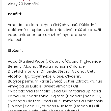
vlasy 20 benefitů!
Použití:
Vmasírujte do mokrých čistých vlasů. Důkladně
opláchněte teplou vodou. Na závěr můžete použít
vodu chladnou pro uzavření hydratace ve
vlasech.
Složení:
Aqua (Purified Water), Caprylic/Capric Triglyceride,
Behenyl Alcohol, Steartrimonium Chloride,
Dicetyldimonium Chloride, Stearyl Alcohol, Cetyl
Alcohol, Hydroxyethylcellulose, Glycerin,
Butyrospermum Parkii (Shea) Butter Extract, Prunus
Amygdalus Dulcis (Sweet Almond) Oil,
*Macadamia Ternifolia Seed Oil, *Argania Spinosa
Kernel Oil, *Adansonia Digitata (Baobab) Seed Oil,
*Moringa Oleifera Seed Oil, *Simmondsia Chinensis
(Jojoba) Seed Oil, *Cocos Nucifera (Coconut) Oil,