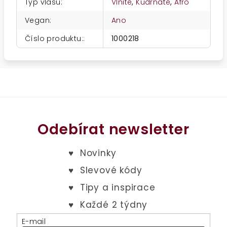
Typ vlasů
:
Vlnité
,
Kudrnaté
,
Afro
Vegan
:
Ano
Číslo produktu:
:
1000218
Odebírat newsletter
E-mail