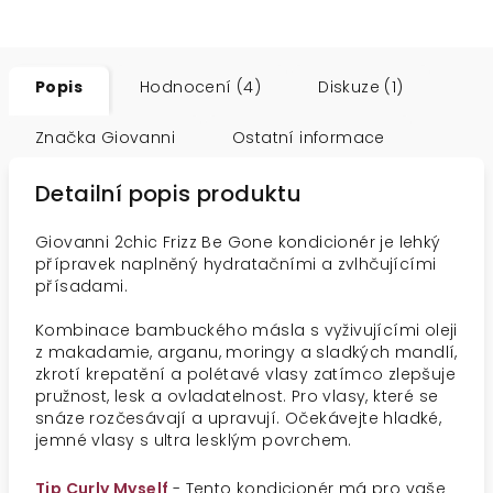
Popis
Hodnocení (4)
Diskuze (1)
Značka
Giovanni
Ostatní informace
Detailní popis produktu
Giovanni 2chic Frizz Be Gone kondicionér je lehký
přípravek naplněný hydratačními a zvlhčujícími
přísadami.
Kombinace bambuckého másla s vyživujícími oleji
z makadamie, arganu, moringy a sladkých mandlí,
zkrotí krepatění a polétavé vlasy zatímco zlepšuje
pružnost, lesk a ovladatelnost. Pro vlasy, které se
snáze rozčesávají a upravují. Očekávejte hladké,
jemné vlasy s ultra lesklým povrchem.
Tip Curly Myself
- Tento kondicionér má pro vaše