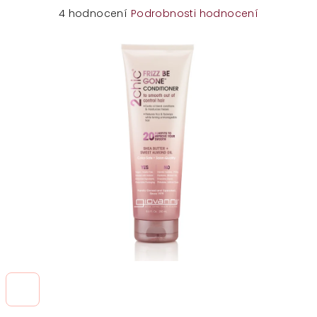
Průměrné
4 hodnocení
Podrobnosti hodnocení
hodnocení
produktu
je
5,0
z
5
hvězdiček.