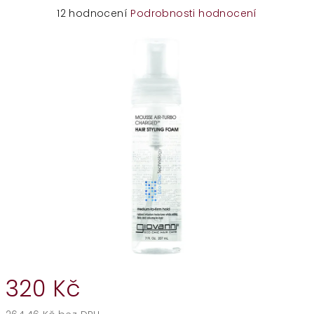
Průměrné
12 hodnocení
Podrobnosti hodnocení
hodnocení
produktu
je
4,1
z
5
hvězdiček.
320 Kč