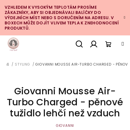
Přejít
VZHLEDEM K VYSOKÝM TEPLOTÁM PROSÍME
na
ZÁKAZNÍKY, ABY SI OBJEDNÁVALI BALÍČKY DO
obsah
VÝDEJNÍCH MÍST NEBO S DORUČENÍM NA ADRESU. V
BOXECH MŮŽE DOJÍT VLIVEM TEPLA K ZNEHODNOCENÍ
PRODUKTŮ.
Nákupn
Hledat
Přihlášení
/
STYLING
/
GIOVANNI MOUSSE AIR-TURBO CHARGED - PĚNOVÉ 
DOMŮ
košík
Giovanni Mousse Air-
Turbo Charged - pěnové
tužidlo lehčí než vzduch
GIOVANNI