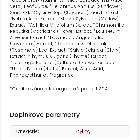
Tocopherol (Vitamin E), *Aloe Barbadensis (Aloe
Vera) Leaf Juice, *Helianthus Annuus (Sunflower)
Seed Oil, *Glycine Soja (Soybean) Seed Extract,
*Betula Alba Extract, *Malva Sylvestris (Mallow)
Extract, *Achillea Millefolium Extract, *Chamomilla
Recutita (Matricaria) Flower Extract, *Equisetum
Arvense Extract, *Lavandula Angustifolia
(Lavender) Extract, *Rosmarinus Officinalis
(Rosemary) Leaf Extract, *Salvia Sclarea (Clary)
Extract, *Thymus Vulgaris (Thyme) Extract,
*Tussilago Farfara (Coltsfoot) Flower Extract,
*Urtica Dioica (Nettle) Extract, Citric Acid,
Phenoxyethanol, Fragrance.
*
Certifikováno jako organické podle USDA
Doplňkové parametry
Kategorie
:
Styling