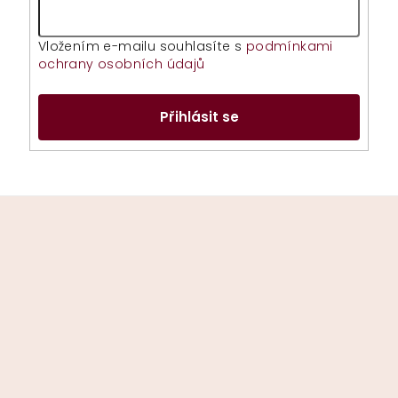
Vložením e-mailu souhlasíte s
podmínkami
ochrany osobních údajů
Přihlásit se
Z
á
p
a
t
í