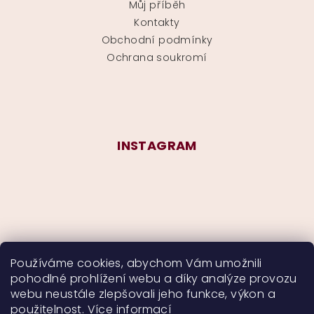
Můj příběh
Kontakty
Obchodní podmínky
Ochrana soukromí
INSTAGRAM
Používáme cookies, abychom Vám umožnili
pohodlné prohlížení webu a díky analýze provozu
Sledovat na Instagramu
webu neustále zlepšovali jeho funkce, výkon a
použitelnost.
Více informací