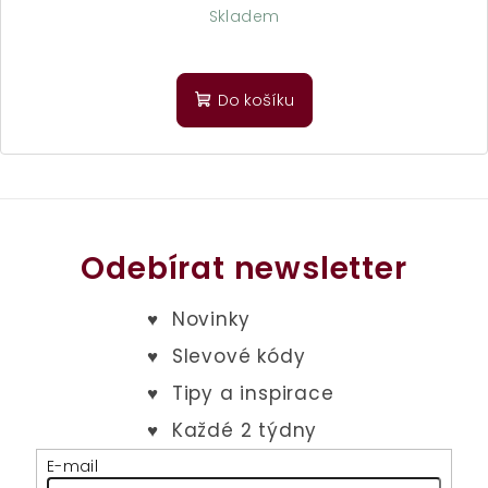
Skladem
Průměrné
hodnocení
produktu
Do košíku
je
5,0
z
5
hvězdiček.
Odebírat newsletter
E-mail