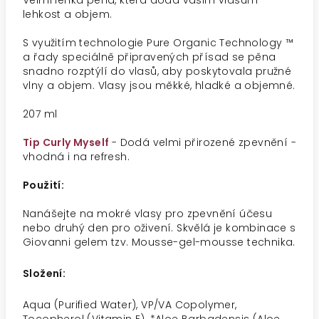
Velmi lehká pěna, která dodá vašim vlasům
lehkost a objem.
S využitím technologie Pure Organic Technology ™
a řady speciálně připravených přísad se pěna
snadno rozptýlí do vlasů, aby poskytovala pružné
vlny a objem. Vlasy jsou měkké, hladké a objemné.
207 ml
Tip Curly Myself
- Dodá velmi přirozené zpevnění -
vhodná i na refresh.
Použití:
Nanášejte na mokré vlasy pro zpevnění účesu
nebo druhý den pro oživení. Skvělá je kombinace s
Giovanni gelem tzv. Mousse-gel-mousse technika.
Složení:
Aqua (Purified Water), VP/VA Copolymer,