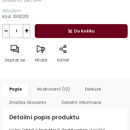
264,46 Kč bez DPH
Měrná
Skladem
cena:
Kód:
1000213
−
+
Do košíku
Zeptat se
Hlídat
Sdílet
Popis
Hodnocení (12)
Diskuze
Značka
Giovanni
Ostatní informace
Detailní popis produktu