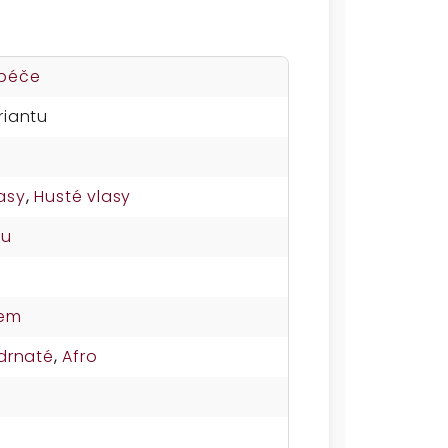
 péče
riantu
asy
,
Husté vlasy
su
nem
drnaté
,
Afro