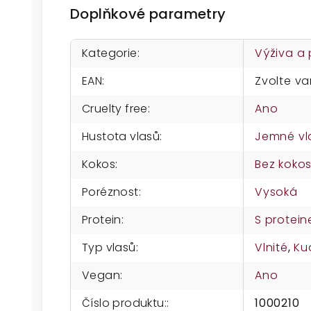
Doplňkové parametry
Kategorie
:
Výživa a
EAN
:
Zvolte va
Cruelty free
:
Ano
Hustota vlasů
:
Jemné vl
Kokos
:
Bez koko
Poréznost
:
Vysoká
Protein
:
S protei
Typ vlasů
:
Vlnité
,
Ku
Vegan
:
Ano
Číslo produktu:
:
1000210