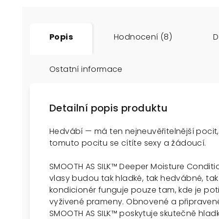
Popis
Hodnocení (8)
D
Ostatní informace
Detailní popis produktu
Hedvábí — má ten nejneuvěřitelnější pocit, 
tomuto pocitu se cítíte sexy a žádoucí.
SMOOTH AS SILK™ Deeper Moisture Conditio
vlasy budou tak hladké, tak hedvábné, ta
kondicionér funguje pouze tam, kde je po
vyživené prameny. Obnovené a připravené p
SMOOTH AS SILK™ poskytuje skutečně hladk