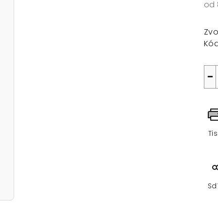
od
Mě
cen
Zvo
Kód
−
Ti
Sd