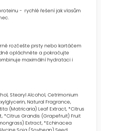
roteinu - rychlé řešení jak vlasům
nec.
trně rozčešte prsty nebo kartáčem
adně opláchněte a pokračujte
ombinuje maximální hydrataci i
ohol, Stearyl Alcohol, Cetrimonium
xylglycerin, Natural Fragrance,
a (Matricaria) Leaf Extract, *Citrus
 *Citrus Grandis (Grapefruit) Fruit
ongrass) Extract, *Echinacea
*Glycine Soja (Soybean) Seed