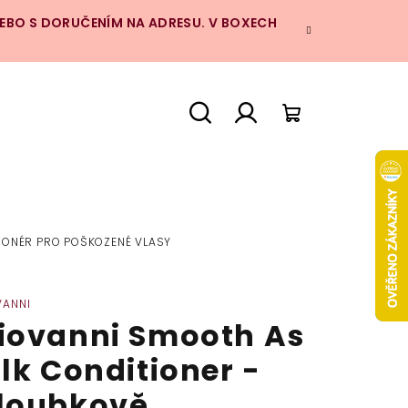
NEBO S DORUČENÍM NA ADRESU. V BOXECH
Hledat
Přihlášení
Nákupní
košík
IONÉR PRO POŠKOZENÉ VLASY
VANNI
iovanni Smooth As
ilk Conditioner -
loubkově