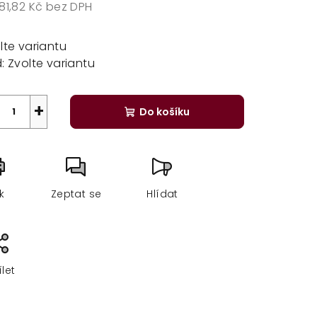
81,82 Kč
bez DPH
rná
a:
lte variantu
:
Zvolte variantu
+
Do košíku
sk
Zeptat se
Hlídat
ílet