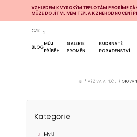
Přejít
VZHLEDEM K VYSOKÝM TEPLOTÁM PROSÍME ZÁKA
na
MŮŽE DOJÍT VLIVEM TEPLA K ZNEHODNOCENÍ 
obsah
CZK
MŮJ
GALERIE
KUDRNATÉ
BLOG
PŘÍBĚH
PROMĚN
PORADENSTVÍ
/
VÝŽIVA A PÉČE
/
GIOVAN
DOMŮ
P
o
Kategorie
Přeskočit
kategorie
s
Mytí