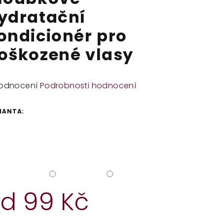
ydratační
ondicionér pro
oškozené vlasy
měrné
odnocení
Podrobnosti hodnocení
dnocení
duktu
IANTA:
zdiček.
od
99 Kč