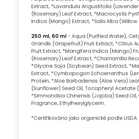
Extract, *Lavandula Angustifolia (Lavender)
(Rosemary) Leaf Extract, *Macrocystis Pyri
Indica (Mango) Extract, *Salix Alba (Willow 
250 ml, 60 ml
- Aqua (Purified Water), Cety
Grandis (Grapefruit) Fruit Extract, *Citrus
Fruit Extract, *Mangifera Indica (Mango) Fru
(Rosemary) Leaf Extract, *Chamomilla Recut
*Glycine Soja (Soybean) Seed Extract, *Mac
Extract, *Cymbopogon Schoenanthus (Lem
Protein, *Aloe Barbadensis (Aloe Vera) Lea
(Sunflower) Seed Oil, Tocopheryl Acetate 
*Simmondsia Chinensis (Jojoba) Seed Oil,
Fragrance, Ethylhexylglycerin.
*
Certifikováno jako organické podle USDA