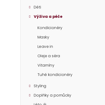
t
Děti
r
Výživa a péče
a
n
Kondicionéry
n
Masky
í
Leave in
p
Oleje a séra
a
Vitamíny
n
Tuhé kondicionéry
e
Styling
l
Doplňky a pomůcky
Léto 🌞