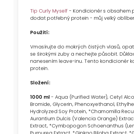
Tip Curly Myself
- Kondicionér s obsahem p
dodat potřebný protein - můj velký oblíbe
Použití:
Vmasírujte do mokrých čistých vlasů, opa
se širokými zuby a nechejte působit. Důkl
nanesením leave-inu. Tento kondicionér k
protein.
Složení:
1000 ml
- Aqua (Purified Water), Cetyl Alc
Bromide, Glycerin, Phenoxyethanol, Ethylhe
Hydrolyzed Soy Protein, *Chamomilla Recutit
Aurantium Dulcis (Valencia Orange) Extract,
Extract, *Cymbopogon Schoenanthus (Lem
Purpurea Extract, *Ginkgo Biloba Extract, 