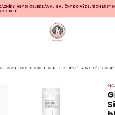
ZNÍKY, ABY SI OBJEDNÁVALI BALÍČKY DO VÝDEJNÍCH MÍST 
PRODUKTŮ.
NI SMOOTH AS SILK CONDITIONER - HLOUBKOVĚ HYDRATAČNÍ KONDIC
GIO
G
S
h