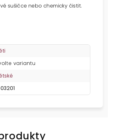
ové sušičce nebo chemicky čistit.
ěti
volte variantu
ětské
003201
 produkty