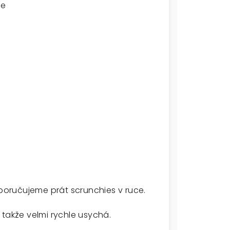
je
oporučujeme prát scrunchies v ruce.
 takže velmi rychle usychá.