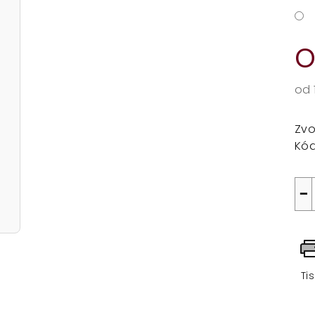
od
Mě
cen
Zvo
Kód
−
Ti