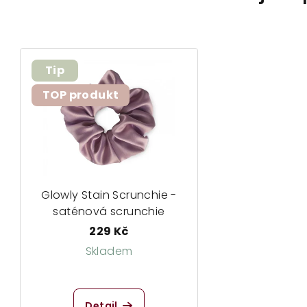
Tip
TOP produkt
Glowly Stain Scrunchie -
saténová scrunchie
229 Kč
Skladem
Průměrné
hodnocení
Detail