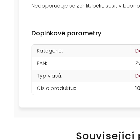
Nedoporučuje se žehlit, bělit, sušit v bubn
Doplňkové parametry
Kategorie
:
D
EAN
:
Z
Typ vlasů
:
D
Číslo produktu:
:
1
Související