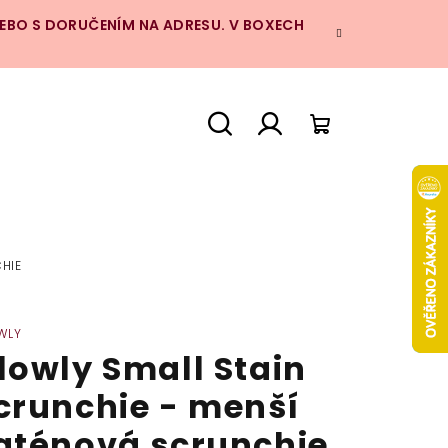
NEBO S DORUČENÍM NA ADRESU. V BOXECH
Hledat
Přihlášení
Nákupní
košík
HIE
WLY
lowly Small Stain
crunchie - menší
aténová scrunchie