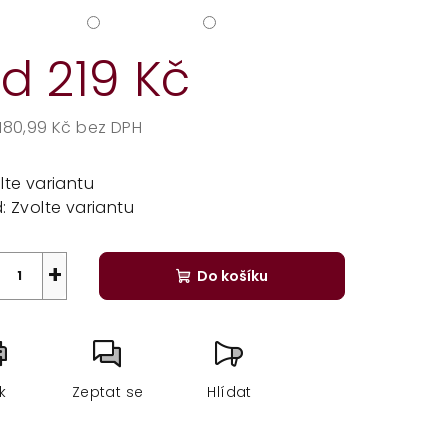
od
219 Kč
180,99 Kč
bez DPH
rná
a:
lte variantu
:
Zvolte variantu
+
Do košíku
sk
Zeptat se
Hlídat