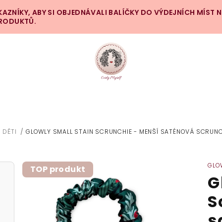
ZNÍKY, ABY SI OBJEDNÁVALI BALÍČKY DO VÝDEJNÍCH MÍST 
PRODUKTŮ.
/
DĚTI
/
GLOWLY SMALL STAIN SCRUNCHIE - MENŠÍ SATÉNOVÁ SCRUNC
MŮ
GLO
TOP produkt
G
S
s