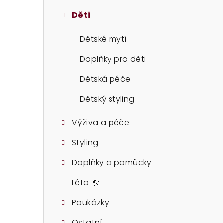
t
Děti
r
a
Dětské mytí
n
Doplňky pro děti
n
Dětská péče
í
Dětský styling
p
Výživa a péče
a
Styling
n
Doplňky a pomůcky
e
Léto 🌞
l
Poukázky
Ostatní