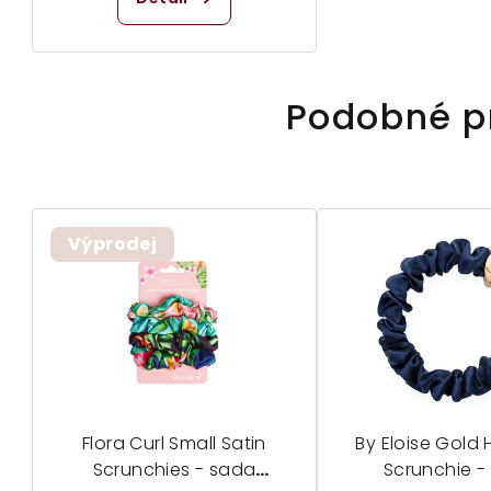
produktu
je
5,0
z
Podobné p
5
hvězdiček.
Výprodej
Flora Curl Small Satin
By Eloise Gold H
Scrunchies - sada
Scrunchie -