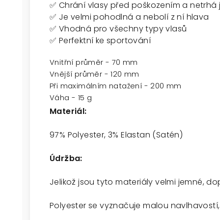
✅ Chrání vlasy před poškozením a netrhá 
✅ Je velmi pohodlná a nebolí z ní hlava
✅ Vhodná pro všechny typy vlasů
✅ Perfektní ke sportování
Vnitřní průměr -
70
mm
Vnější průměr -
120
mm
Při maximálním natažení -
200
mm
Váha -
15
g
Materiál:
97% Polyester, 3% Elastan (Satén)
Údržba:
Jelikož jsou tyto materiály velmi jemné, d
Polyester se vyznačuje malou navlhavostí,