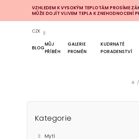
Přejít
VZHLEDEM K VYSOKÝM TEPLOTÁM PROSÍME ZÁKA
na
MŮŽE DOJÍT VLIVEM TEPLA K ZNEHODNOCENÍ 
obsah
CZK
MŮJ
GALERIE
KUDRNATÉ
BLOG
PŘÍBĚH
PROMĚN
PORADENSTVÍ
DO
P
o
Kategorie
Přeskočit
kategorie
s
Mytí