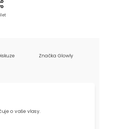
ílet
Diskuze
Značka
Glowly
čuje o vaše vlasy.