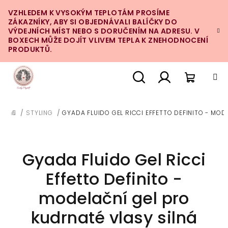
Přejít
VZHLEDEM K VYSOKÝM TEPLOTÁM PROSÍME
na
ZÁKAZNÍKY, ABY SI OBJEDNÁVALI BALÍČKY DO
obsah
VÝDEJNÍCH MÍST NEBO S DORUČENÍM NA ADRESU. V
BOXECH MŮŽE DOJÍT VLIVEM TEPLA K ZNEHODNOCENÍ
PRODUKTŮ.
Nákupn
Hledat
Přihlášení
/
STYLING
/
GYADA FLUIDO GEL RICCI EFFETTO DEFINITO - MOD
DOMŮ
košík
Gyada Fluido Gel Ricci
Effetto Definito -
modelační gel pro
kudrnaté vlasy silná