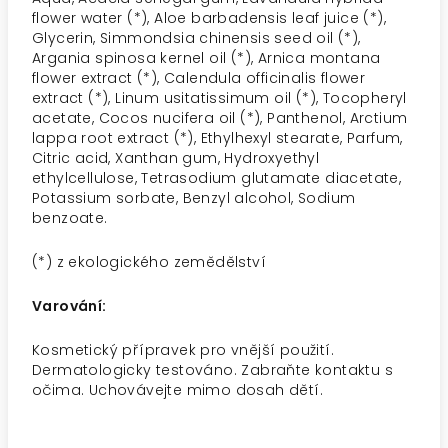
flower water (*), Aloe barbadensis leaf juice (*),
Glycerin, Simmondsia chinensis seed oil (*),
Argania spinosa kernel oil (*), Arnica montana
flower extract (*), Calendula officinalis flower
extract (*), Linum usitatissimum oil (*), Tocopheryl
acetate, Cocos nucifera oil (*), Panthenol, Arctium
lappa root extract (*), Ethylhexyl stearate, Parfum,
Citric acid, Xanthan gum, Hydroxyethyl
ethylcellulose, Tetrasodium glutamate diacetate,
Potassium sorbate, Benzyl alcohol, Sodium
benzoate.
(*)
z ekologického zemědělství
Varování:
Kosmetický přípravek pro vnější použití.
Dermatologicky testováno. Zabraňte kontaktu s
očima. Uchovávejte mimo dosah dětí.