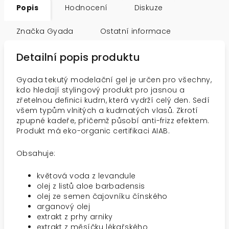
Popis
Hodnocení
Diskuze
Značka
Gyada
Ostatní informace
Detailní popis produktu
Gyada tekutý modelační gel je určen pro všechny,
kdo hledají stylingový produkt pro jasnou a
zřetelnou definici kudrn, která vydrží celý den. Sedí
všem typům vlnitých a kudrnatých vlasů. Zkrotí
zpupné kadeře, přičemž působí anti-frizz efektem.
Produkt má eko-organic certifikaci AIAB.
Obsahuje:
květová voda z levandule
olej z listů aloe barbadensis
olej ze semen čajovníku čínského
arganový olej
extrakt z prhy arniky
extrakt z měsíčku lékařského