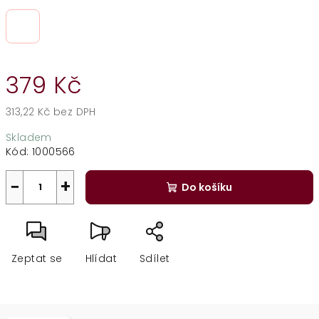
379 Kč
313,22 Kč bez DPH
Měrná
Skladem
cena:
Kód:
1000566
−
+
Do košíku
Zeptat se
Hlídat
Sdílet