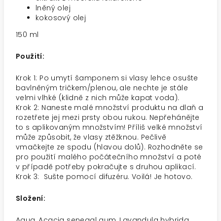
lněný olej
kokosový olej
150 ml
Použití:
Krok 1: Po umytí šamponem si vlasy lehce osušte
bavlněným tričkem/plenou, ale nechte je stále
velmi vlhké (klidně z nich může kapat voda).
Krok 2: Naneste malé množství produktu na dlaň a
rozetřete jej mezi prsty obou rukou. Nepřehánějte
to s aplikovaným množstvím! Příliš velké množství
může způsobit, že vlasy ztěžknou. Pečlivě
vmačkejte ze spodu (hlavou dolů). Rozhodněte se
pro použití malého počátečního množství a poté
v případě potřeby pokračujte s druhou aplikací.
Krok 3: Sušte pomocí difuzéru. Voilá! Je hotovo.
Složení:
Aqua, Acacia senegal gum, Lavandula hybrida