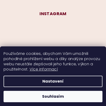
INSTAGRAM
Používáme cookies, abychom Vám umožnili
pohodlné prohlížení webu a díky analýze provozu
Sledovat na Instagramu
webu neustále zlepšovali jeho funkce, výkon a
použitelnost.
Více informací
Nastavení
Copyright 2026
CurlyMyself
. Všechna práva
vyhrazena.
Souhlasím
Vytvořil Shoptet