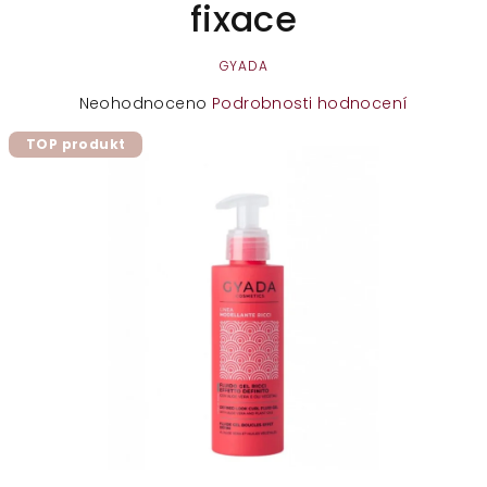
fixace
GYADA
Průměrné
Neohodnoceno
Podrobnosti hodnocení
hodnocení
TOP produkt
produktu
je
0,0
z
5
hvězdiček.