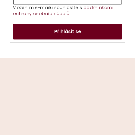
Vložením e-mailu souhlasíte s
podmínkami
ochrany osobních údajů
Přihlásit se
Z
á
p
a
t
í