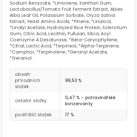
Sodium Benzoate, *Limonene, Xanthan Gum,
Lactobacillus/Tomato Fruit Ferment Extract, Abies
Alba Leaf Oil, Potassium Sorbate, Oryza Sativa
Extract, Yeast Amino Acids, *Pinene, *Linalool,
*Linalyl Acetate, Hydrolyzed Rice Protein, Sclerotium
Gum, Citric Acid, Lecithin, Pullulan, Silica, Acyl
Coenzyme A Desaturase, *Beta-Caryophyllene,
*Citral, Lactic Acid, *Terpineol, *Alpha-Terpinene,
*Camphor, *Terpinolene, *Geranyl Acetate,
*Geraniol.
obsah
přírodních
99,53 %
složek
:
0,47 % - potravinářské
ostatní složky
:
konzervanty
podíl BIO složek
:
17 %