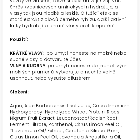
vazby ve vlasech, takže si déle udržují svůj tvar.
Směs kvasnicových aminokyselin hydratuje, a
vlasy tak jsou hladké a lesklé. O tužící efekt se
stará extrakt z plodů černého rybízu, další aktivní
látky hydratují a chrání vlasy proti krepatění.
Použití:
KRÁTKÉ VLASY
: po umytí naneste na mokré nebo
suché vlasy a dotvarujte účes
VLNY A KUDRNY
: po umytí naneste do jednotlivých
mokrých pramenů, vytvarujte a nechte volně
uschnout, nebo vysušte difuzérem
Složení:
Aqua, Aloe Barbadensis Leaf Juice, Cocodimonium
Hydroxypropyl Hydrolyzed Wheat Protein, Ribes
Nigrum Fruit Extract, Leuconostoc/Radish Root
Ferment Filtrate, Panthenol, Citrus Limon Peel Oil,
*Lavandula Oil/ Extract, Ceratonia Siliqua Gum,
Citrus Limon Peel Oil, Lavandula Angustifolia Oil,