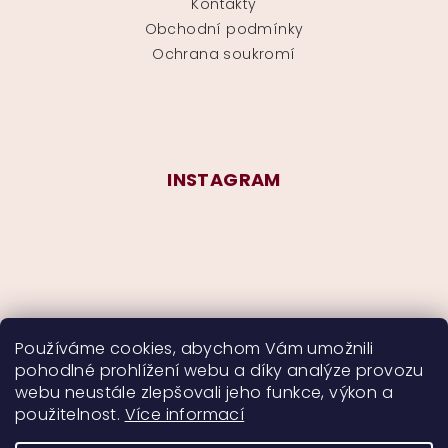
Kontakty
Obchodní podmínky
Ochrana soukromí
INSTAGRAM
Používáme cookies, abychom Vám umožnili
pohodlné prohlížení webu a díky analýze provozu
Sledovat na Instagramu
webu neustále zlepšovali jeho funkce, výkon a
použitelnost.
Více informací