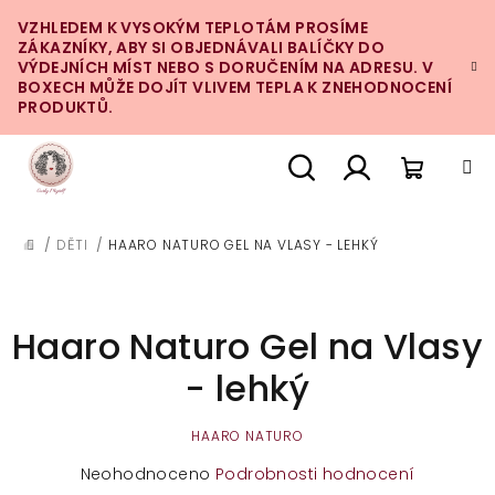
Přejít
VZHLEDEM K VYSOKÝM TEPLOTÁM PROSÍME
na
ZÁKAZNÍKY, ABY SI OBJEDNÁVALI BALÍČKY DO
obsah
VÝDEJNÍCH MÍST NEBO S DORUČENÍM NA ADRESU. V
BOXECH MŮŽE DOJÍT VLIVEM TEPLA K ZNEHODNOCENÍ
PRODUKTŮ.
Nákupn
Hledat
Přihlášení
/
DĚTI
/
HAARO NATURO GEL NA VLASY - LEHKÝ
DOMŮ
košík
Haaro Naturo Gel na Vlasy
- lehký
HAARO NATURO
Průměrné
Neohodnoceno
Podrobnosti hodnocení