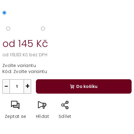
od
145 Kč
od
119,83 Kč
bez DPH
Měrná
Zvolte variantu
cena:
Kód:
Zvolte variantu
−
+
Do košíku
Zeptat se
Hlídat
Sdílet