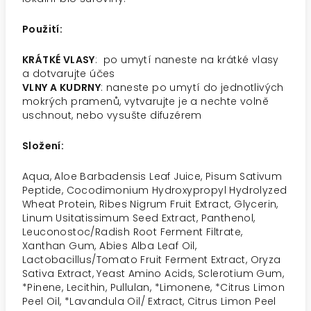
Použití:
KRÁTKÉ VLASY
: po umytí naneste na krátké vlasy
a dotvarujte účes
VLNY A KUDRNY
: naneste po umytí do jednotlivých
mokrých pramenů, vytvarujte je a nechte volně
uschnout, nebo vysušte difuzérem
Složení:
Aqua, Aloe Barbadensis Leaf Juice, Pisum Sativum
Peptide, Cocodimonium Hydroxypropyl Hydrolyzed
Wheat Protein, Ribes Nigrum Fruit Extract, Glycerin,
Linum Usitatissimum Seed Extract, Panthenol,
Leuconostoc/Radish Root Ferment Filtrate,
Xanthan Gum, Abies Alba Leaf Oil,
Lactobacillus/Tomato Fruit Ferment Extract, Oryza
Sativa Extract, Yeast Amino Acids, Sclerotium Gum,
*Pinene, Lecithin, Pullulan, *Limonene, *Citrus Limon
Peel Oil, *Lavandula Oil/ Extract, Citrus Limon Peel