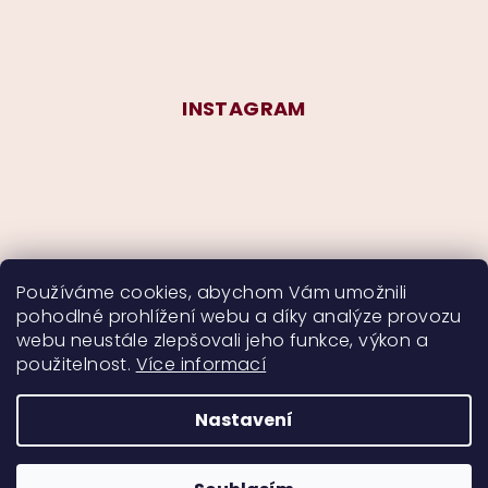
INSTAGRAM
Používáme cookies, abychom Vám umožnili
pohodlné prohlížení webu a díky analýze provozu
Sledovat na Instagramu
webu neustále zlepšovali jeho funkce, výkon a
použitelnost.
Více informací
Nastavení
Copyright 2026
CurlyMyself
. Všechna práva
vyhrazena.