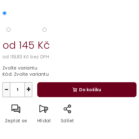
od
145 Kč
od
119,83 Kč
bez DPH
Měrná
Zvolte variantu
cena:
Kód:
Zvolte variantu
−
+
Do košíku
Zeptat se
Hlídat
Sdílet