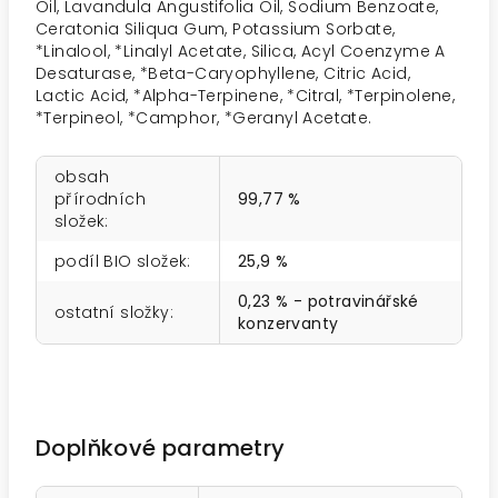
Oil, Lavandula Angustifolia Oil, Sodium Benzoate,
Ceratonia Siliqua Gum, Potassium Sorbate,
*Linalool, *Linalyl Acetate, Silica, Acyl Coenzyme A
Desaturase, *Beta-Caryophyllene, Citric Acid,
Lactic Acid, *Alpha-Terpinene, *Citral, *Terpinolene,
*Terpineol, *Camphor, *Geranyl Acetate.
obsah
přírodních
99,77 %
složek
:
podíl BIO složek
:
25,9 %
0,23 % - potravinářské
ostatní složky
:
konzervanty
Doplňkové parametry