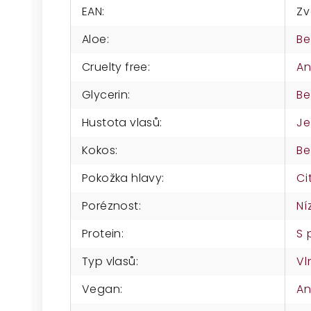
EAN
:
Zv
Aloe
:
Be
Cruelty free
:
A
Glycerin
:
Be
Hustota vlasů
:
Je
Kokos
:
Be
Pokožka hlavy
:
Ci
Poréznost
:
Ní
Protein
:
S 
Typ vlasů
:
Vl
Vegan
:
A