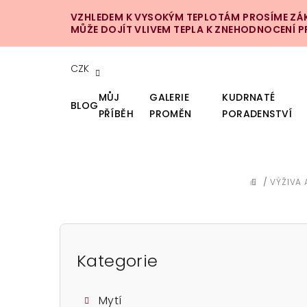
Přejít
VZHLEDEM K VYSOKÝM TEPLOTÁM PROSÍME ZÁKA
na
MŮŽE DOJÍT VLIVEM TEPLA K ZNEHODNOCENÍ 
obsah
CZK
MŮJ
GALERIE
KUDRNATÉ
BLOG
PŘÍBĚH
PROMĚN
PORADENSTVÍ
/
VÝŽIVA 
DOMŮ
P
o
Kategorie
Přeskočit
kategorie
s
Mytí