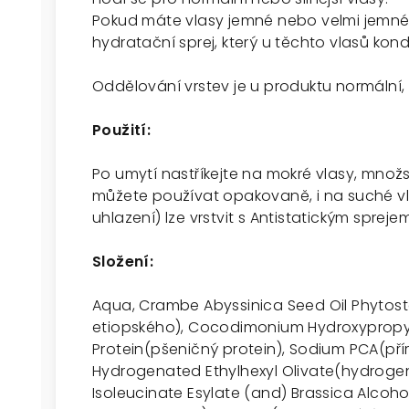
Pokud máte vlasy jemné nebo velmi jemné
hydratační sprej, který u těchto vlasů kond
Oddělování vrstev je u produktu normální, 
Použití:
Po umytí nastříkejte na mokré vlasy, množs
můžete používat opakovaně, i na suché vla
uhlazení) lze vrstvit s Antistatickým spre
Složení:
Aqua, Crambe Abyssinica Seed Oil Phytoster
etiopského), Cocodimonium Hydroxypropy
Protein(pšeničný protein), Sodium PCA(přír
Hydrogenated Ethylhexyl Olivate(hydrogeno
Isoleucinate Esylate (and) Brassica Alcoho