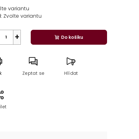
a:
lte variantu
:
Zvolte variantu
+
Do košíku
sk
Zeptat se
Hlídat
ílet