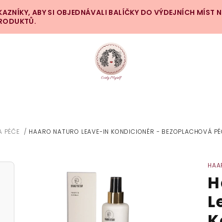
ZNÍKY, ABY SI OBJEDNÁVALI BALÍČKY DO VÝDEJNÍCH MÍST 
PRODUKTŮ.
A PÉČE
/
HAARO NATURO LEAVE-IN KONDICIONÉR - BEZOPLACHOVÁ PÉČ
HAA
H
L
K