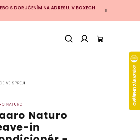
NEBO S DORUČENÍM NA ADRESU. V BOXECH
Hledat
Přihlášení
Nákupní
košík
E VE SPREJI
RO NATURO
aaro Naturo
eave-in
ondicionér -