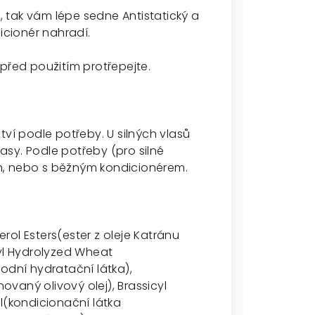
, tak vám lépe sedne
Antistatický a
icionér nahradí.
před použitím protřepejte.
tví podle potřeby. U silných vlasů
sy. Podle potřeby (pro silné
jem, nebo s běžným kondicionérem.
ol Esters(ester z oleje Katránu
l Hydrolyzed Wheat
odní hydratační látka),
vaný olivový olej), Brassicyl
l(kondicionační látka