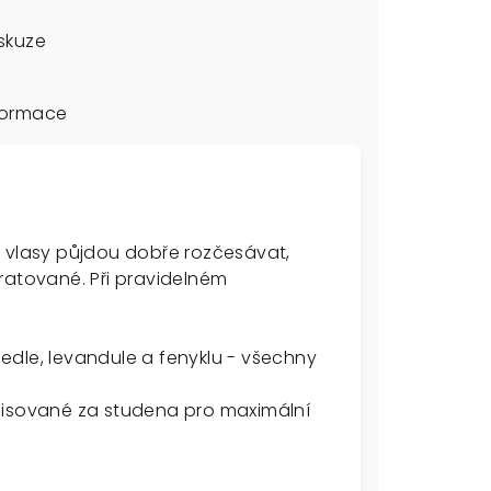
skuze
formace
e vlasy půjdou dobře rozčesávat,
ratované. Při pravidelném
 jedle, levandule a fenyklu - všechny
lisované za studena pro maximální