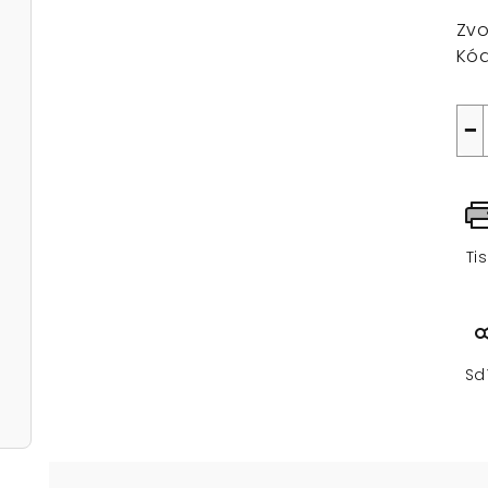
cen
Zvo
Kód
−
Ti
Sd