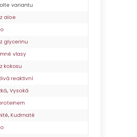
olte variantu
z aloe
no
z glycerinu
mné vlasy
z kokosu
tlivá reaktivní
zká
,
Vysoká
proteinem
nité
,
Kudrnaté
no