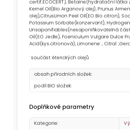
certif.ECOCERT), Betaine(hydratační látka 
Kernel Oil(Bio Arganový olej), Prunus Arme
olej),CitrusLimon Peel Oil(EO Bio citron), 
Potassium Sorbate(konzervant), Hydrogena
Unsaponifiables(nesaponifikovatelná část 
Oil(EO Jedle), Foeniculum Vulgare Dulce Fruit
Acid(kys.citronová), Limonene¨, Citral¨,Gera
¨součást éterických olejů
obsah přírodních složek
:
podíl BIO složek
:
Doplňkové parametry
Kategorie
:
Vý