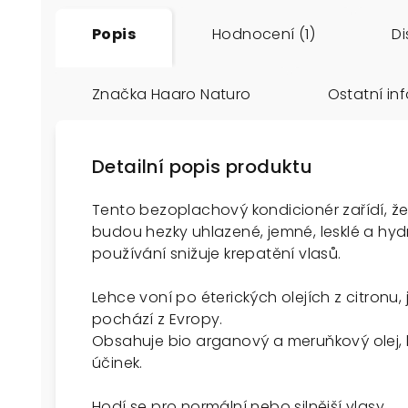
Popis
Hodnocení (1)
Di
Značka
Haaro Naturo
Ostatní in
Detailní popis produktu
Tento bezoplachový kondicionér zařídí, ž
budou hezky uhlazené, jemné, lesklé a hyd
používání snižuje krepatění vlasů.
Lehce voní po éterických olejích z citronu,
pochází z Evropy.
Obsahuje bio arganový a meruňkový olej, 
účinek.
Hodí se pro normální nebo silnější vlasy.