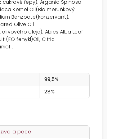
z cukrové řepy), Argania Spinosa
niaca Kernel Oil(Bio meruňkový
Sodium Benzoate(konzervant),
ted Olive Oil
olivového oleje), Abies Alba Leaf
 (EO fenykl)Oil, Citric
niol¨.
99,5%
28%
živa a péče