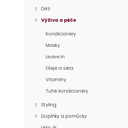
t
Děti
r
Výživa a péče
a
n
Kondicionéry
n
Masky
í
Leave in
p
Oleje a séra
a
Vitamíny
n
Tuhé kondicionéry
e
Styling
l
Doplňky a pomůcky
Léto 🌞