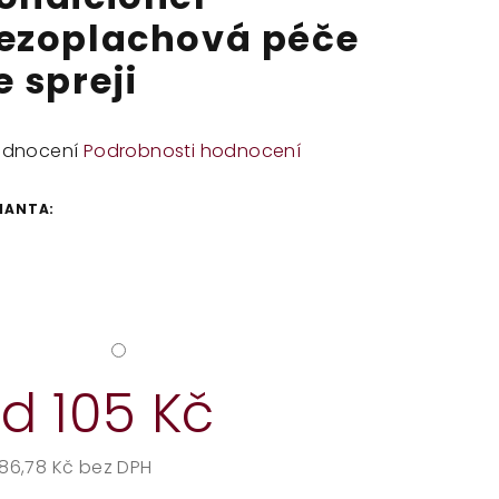
ezoplachová péče
e spreji
měrné
odnocení
Podrobnosti hodnocení
dnocení
duktu
IANTA:
zdiček.
od
105 Kč
86,78 Kč
bez DPH
rná