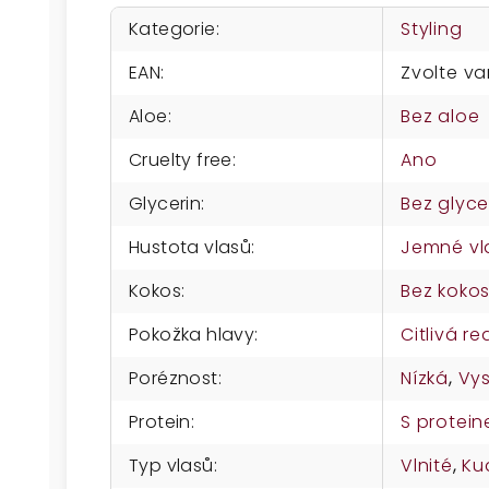
Kategorie
:
Styling
EAN
:
Zvolte va
Aloe
:
Bez aloe
Cruelty free
:
Ano
Glycerin
:
Bez glyce
Hustota vlasů
:
Jemné vl
Kokos
:
Bez koko
Pokožka hlavy
:
Citlivá re
Poréznost
:
Nízká
,
Vy
Protein
:
S protei
Typ vlasů
:
Vlnité
,
Ku