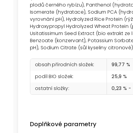
plodů černého rybízu), Panthenol (hydrat
Isomerate (hydratace), Sodium PCA (hydrat
vyrovnání pH), Hydrolyzed Rice Protein (r
Hydroxypropyl Hydrolyzed Wheat Protein (p
Usitatissimum Seed Extract (bio extrakt z
Benzoate (konzervant), Potassium Sorbate 
pH), Sodium Citrate (sůl kyseliny citronové)
obsah přírodních složek
:
99,77 %
podíl BIO složek
:
25,9 %
ostatní složky
:
0,23 % -
Doplňkové parametry