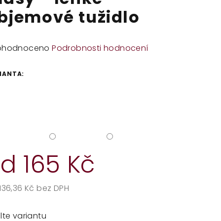
bjemové tužidlo
měrné
ohodnoceno
Podrobnosti hodnocení
dnocení
duktu
IANTA:
zdiček.
od
165 Kč
136,36 Kč
bez DPH
rná
a:
lte variantu