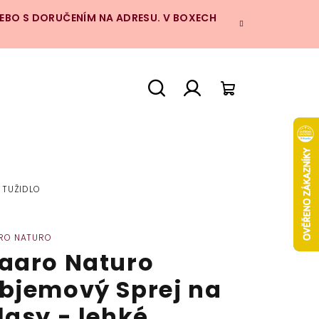
NEBO S DORUČENÍM NA ADRESU. V BOXECH
Hledat
Přihlášení
Nákupní
košík
 TUŽIDLO
RO NATURO
aaro Naturo
bjemový Sprej na
lasy - lehké