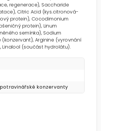
ace, regenerace), Saccharide
ace), Citric Acid (kys.citronová-
ýžový protein), Cocodimonium
šeničný protein), Linum
e lněného semínka), Sodium
(konzervant), Arginine (vyrovnání
, Linalool (součást hydrolátu).
 potravinářské konzervanty