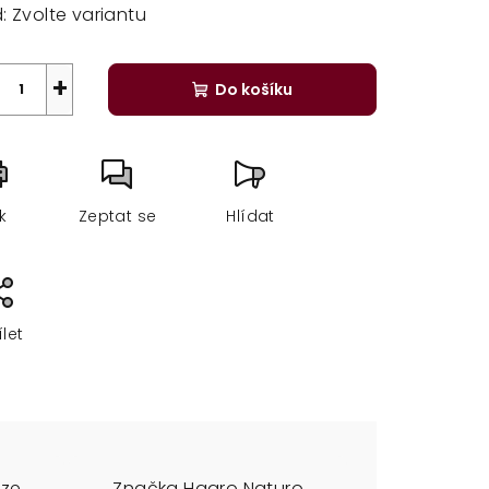
:
Zvolte variantu
+
Do košíku
sk
Zeptat se
Hlídat
ílet
uze
Značka
Haaro Naturo