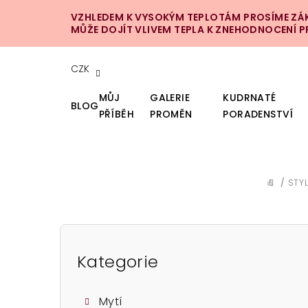
Přejít
VZHLEDEM K VYSOKÝM TEPLOTÁM PROSÍME ZÁKA
na
MŮŽE DOJÍT VLIVEM TEPLA K ZNEHODNOCENÍ 
obsah
CZK
MŮJ
GALERIE
KUDRNATÉ
BLOG
PŘÍBĚH
PROMĚN
PORADENSTVÍ
/
STY
DOMŮ
P
o
Kategorie
Přeskočit
kategorie
s
Mytí