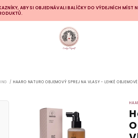
ZNÍKY, ABY SI OBJEDNÁVALI BALÍČKY DO VÝDEJNÍCH MÍST 
PRODUKTŮ.
LING
/
HAARO NATURO OBJEMOVÝ SPREJ NA VLASY - LEHKÉ OBJEMOVÉ
HAA
H
O
V