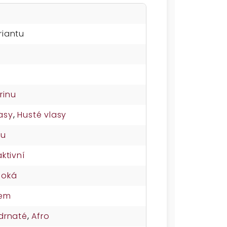
riantu
rinu
asy
,
Husté vlasy
su
aktivní
soká
nem
drnaté
,
Afro