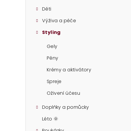
t
Děti
r
Výživa a péče
a
Styling
n
n
Gely
í
Pěny
p
Krémy a aktivátory
a
Spreje
n
Oživení účesu
e
Doplňky a pomůcky
l
Léto 🌞
Poukázky