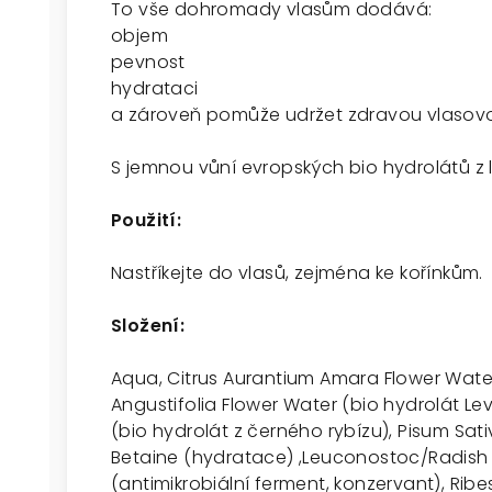
To vše dohromady vlasům dodává:
objem
pevnost
hydrataci
a zároveň pomůže udržet zdravou vlasov
S jemnou vůní evropských bio hydrolátů z l
Použití:
Nastříkejte do vlasů, zejména ke kořínkům.
Složení:
Aqua, Citrus Aurantium Amara Flower Water
Angustifolia Flower Water (bio hydrolát L
(bio hydrolát z černého rybízu), Pisum Sat
Betaine (hydratace) ,Leuconostoc/Radish R
(antimikrobiální ferment, konzervant), Ribes