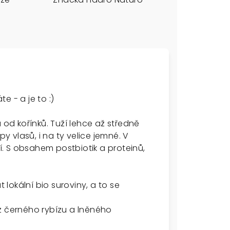
e - a je to :)
 od kořínků.
Tuží lehce až středně
py vlasů, i na ty velice jemné. V
. S obsahem postbiotik a proteinů,
at
lokální bio suroviny, a to se
z černého rybízu a lněného