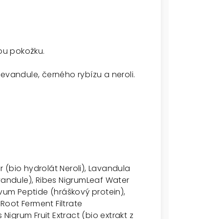
ou pokožku.
evandule, černého rybízu a neroli.
 (bio hydrolát Neroli), Lavandula
evandule), Ribes NigrumLeaf Water
ivum Peptide (hráškový protein),
oot Ferment Filtrate
 Nigrum Fruit Extract (bio extrakt z