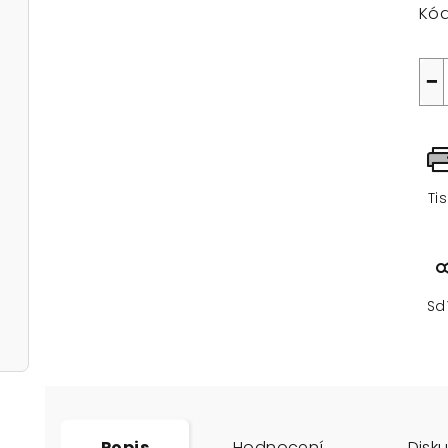
Kód
−
Ti
Sd
Popis
Hodnocení
Disk