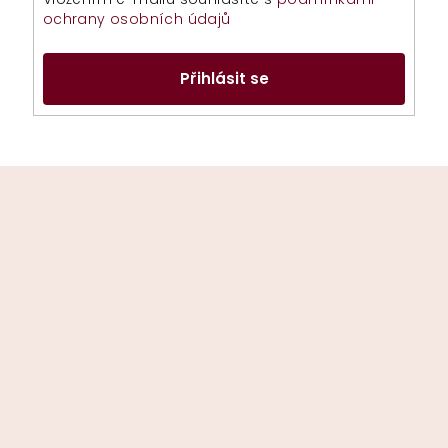
ochrany osobních údajů
Přihlásit se
Z
á
p
a
t
í