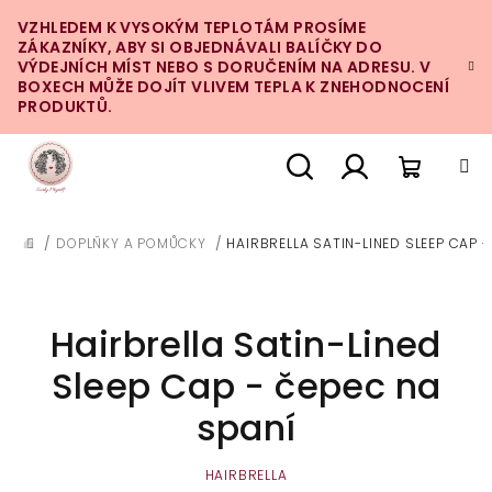
Přejít
VZHLEDEM K VYSOKÝM TEPLOTÁM PROSÍME
na
ZÁKAZNÍKY, ABY SI OBJEDNÁVALI BALÍČKY DO
obsah
VÝDEJNÍCH MÍST NEBO S DORUČENÍM NA ADRESU. V
BOXECH MŮŽE DOJÍT VLIVEM TEPLA K ZNEHODNOCENÍ
PRODUKTŮ.
Nákupn
Hledat
Přihlášení
/
DOPLŇKY A POMŮCKY
/
HAIRBRELLA SATIN-LINED SLEEP CAP -
DOMŮ
košík
Hairbrella Satin-Lined
Sleep Cap - čepec na
spaní
HAIRBRELLA