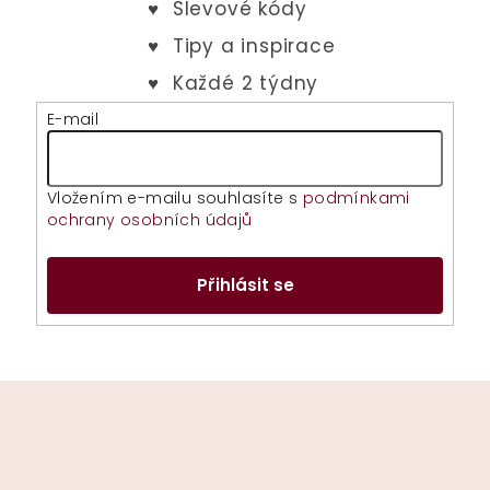
E-mail
Vložením e-mailu souhlasíte s
podmínkami
ochrany osobních údajů
Přihlásit se
Z
á