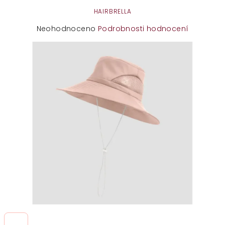
HAIRBRELLA
Průměrné
Neohodnoceno
Podrobnosti hodnocení
hodnocení
produktu
je
0,0
z
5
hvězdiček.