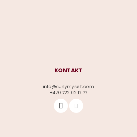
p
a
t
í
KONTAKT
info
@
curlymyself.com
+420 722 02 17 77