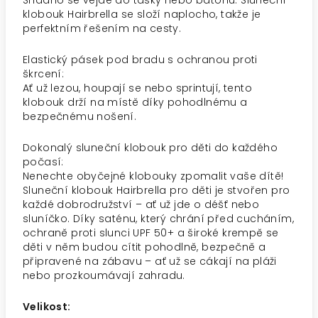
Snadno se vejde do tašky nebo batohu. Sluneční
klobouk Hairbrella se složí naplocho, takže je
perfektním řešením na cesty.
Elastický pásek pod bradu s ochranou proti
škrcení:
Ať už lezou, houpají se nebo sprintují, tento
klobouk drží na místě díky pohodlnému a
bezpečnému nošení.
Dokonalý sluneční klobouk pro děti do každého
počasí:
Nenechte obyčejné klobouky zpomalit vaše dítě!
Sluneční klobouk Hairbrella pro děti je stvořen pro
každé dobrodružství – ať už jde o déšť nebo
sluníčko. Díky saténu, který chrání před cucháním,
ochraně proti slunci UPF 50+ a široké krempě se
děti v něm budou cítit pohodlně, bezpečně a
připravené na zábavu – ať už se cákají na pláži
nebo prozkoumávají zahradu.
Velikost: