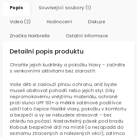
Popis
Související soubory (1)
Videa (2)
Hodnocení
Diskuze
Značka
Hairbrella
Ostatní informace
Detailní popis produktu
Chraňte jejich kudrlinky a pokožku hlavy – začněte
s venkovními aktivitami bez starostí!!.
Vaše děti si zaslouží plnou ochranu, aniž byste
museli obětovat pohodlí nebo jejich styl. Díky
nepromokavému vnějšímu materiálu, ochraně
proti slunci UPF 50+ a měkké saténové podšívce
udrží tato čepice hladké vlasy, pokožku v komfortu
a bezpečí a vy se nebudete stresovat – bez
ohledu na počasí. Nastavitelný pásek pod bradu
klobouk bezpečně drží na místě (a nezapadá do
seznamu ztracených a nalezených věcí), zatímco