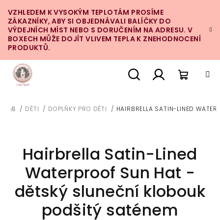
Přejít
VZHLEDEM K VYSOKÝM TEPLOTÁM PROSÍME
na
ZÁKAZNÍKY, ABY SI OBJEDNÁVALI BALÍČKY DO
obsah
VÝDEJNÍCH MÍST NEBO S DORUČENÍM NA ADRESU. V
BOXECH MŮŽE DOJÍT VLIVEM TEPLA K ZNEHODNOCENÍ
PRODUKTŮ.
Nákupn
Hledat
Přihlášení
/
DĚTI
/
DOPLŇKY PRO DĚTI
/
HAIRBRELLA SATIN-LINED WATER
DOMŮ
košík
Hairbrella Satin-Lined
Waterproof Sun Hat -
dětský sluneční klobouk
podšitý saténem