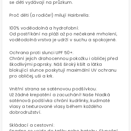
se děti vydávají na průzkum.
Proč děti (a rodiče!) milují Hairbrella:
100% voděodolná a hydrofobní:
Od postříkání na pláži až po nečekané mrholení,
voděodolná vrstva je udrží v suchu a spokojené.
Ochrana proti slunci UPF 50+:
Chrání jejich drahocennou pokožku i obličej před
škodlivými paprsky. Náš široký kšilt a látka
blokující slunce poskytují maximální UV ochranu
pro obličej, uši a krk.
Vnitřní strana se saténovou podšívkou:
Už žádné krepatění a zacuchání! Naše hladká
saténová podšívka chrání kudrlinky, kudrnaté
vlasy a texturované vlasy během každého
dobrodružství.
Skládací a cestovní: