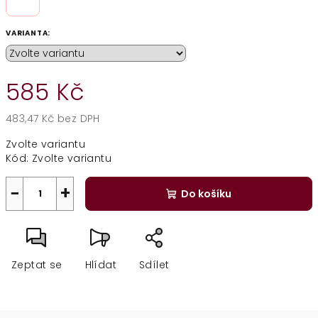
VARIANTA:
585 Kč
483,47 Kč bez DPH
Měrná
Zvolte variantu
cena:
Kód:
Zvolte variantu
−
+
Do košíku
Zeptat se
Hlídat
Sdílet