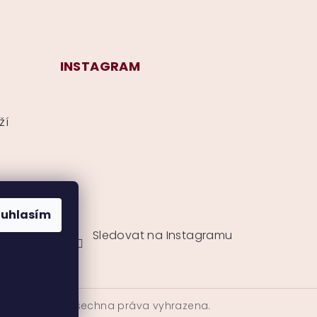
INSTAGRAM
ží
ouhlasím
Sledovat na Instagramu
CurlyMyself
. Všechna práva vyhrazena.