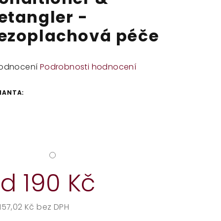
etangler -
ezoplachová péče
měrné
odnocení
Podrobnosti hodnocení
dnocení
duktu
IANTA:
zdiček.
od
190 Kč
157,02 Kč
bez DPH
rná