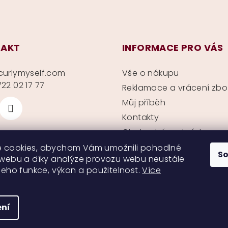
AKT
INFORMACE PRO VÁS
curlymyself.com
Vše o nákupu
22 02 17 77
Reklamace a vrácení zbo
Můj příběh
Kontakty
Obchodní podmínky
Ochrana soukromí
 cookies, abychom Vám umožnili pohodlné
S
 webu a díky analýze provozu webu neustále
 jeho funkce, výkon a použitelnost.
Více
ní
Copyright 2026