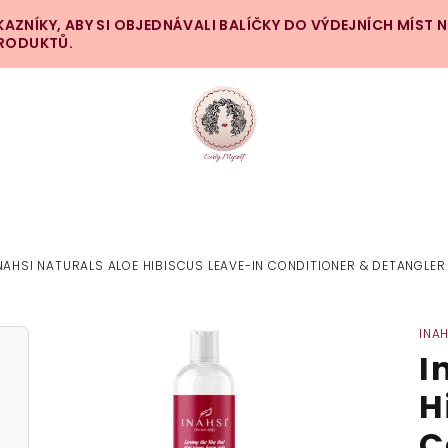
ZNÍKY, ABY SI OBJEDNÁVALI BALÍČKY DO VÝDEJNÍCH MÍST 
PRODUKTŮ.
NAHSI NATURALS ALOE HIBISCUS LEAVE-IN CONDITIONER & DETANGLE
INA
I
H
C