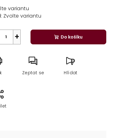
a:
lte variantu
:
Zvolte variantu
+
Do košíku
sk
Zeptat se
Hlídat
ílet