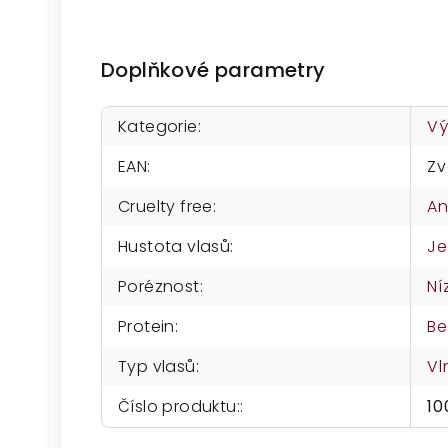
Doplňkové parametry
Kategorie
:
Vý
EAN
:
Zv
Cruelty free
:
A
Hustota vlasů
:
Je
Poréznost
:
Ní
Protein
:
Be
Typ vlasů
:
Vl
Číslo produktu:
:
10