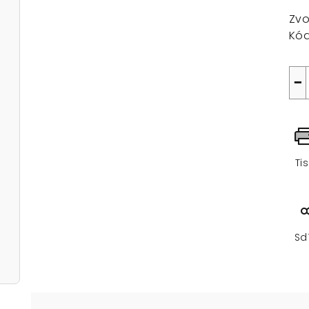
cen
Zvo
Kód
−
Ti
Sd