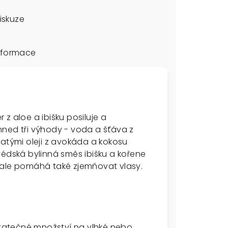
iskuze
informace
z aloe a ibišku posiluje a
hned tři výhody - voda a šťáva z
hatými oleji z avokáda a kokosu
védská bylinná směs ibišku a kořene
 ale pomáhá také zjemňovat vlasy.
ostatečné množství na vlhké nebo