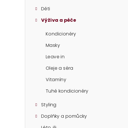
t
Děti
r
Výživa a péče
a
n
Kondicionéry
n
Masky
í
Leave in
p
Oleje a séra
a
Vitamíny
n
Tuhé kondicionéry
e
Styling
l
Doplňky a pomůcky
Léto 🌞