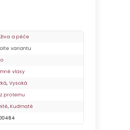
živa a péče
olte variantu
no
mné vlasy
zká
,
Vysoká
z proteinu
nité
,
Kudrnaté
00484