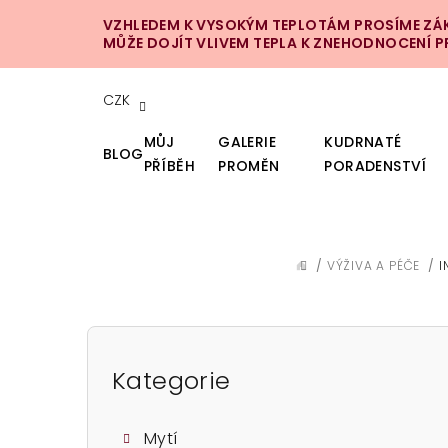
Přejít
VZHLEDEM K VYSOKÝM TEPLOTÁM PROSÍME ZÁKA
na
MŮŽE DOJÍT VLIVEM TEPLA K ZNEHODNOCENÍ 
obsah
CZK
MŮJ
GALERIE
KUDRNATÉ
BLOG
PŘÍBĚH
PROMĚN
PORADENSTVÍ
/
VÝŽIVA A PÉČE
/
I
DOMŮ
P
o
Kategorie
Přeskočit
kategorie
s
Mytí