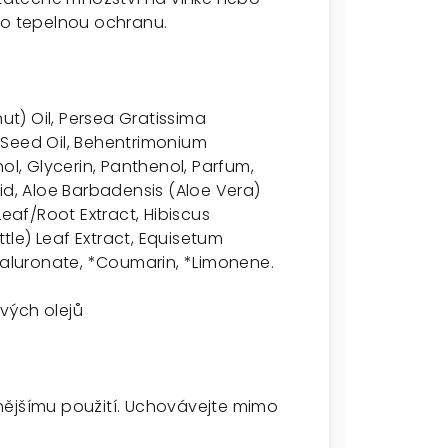
ko tepelnou ochranu.
t) Oil, Persea Gratissima
 Seed Oil, Behentrimonium
ol, Glycerin, Panthenol, Parfum,
id, Aloe Barbadensis (Aloe Vera)
Leaf/Root Extract, Hibiscus
ttle) Leaf Extract, Equisetum
Hyaluronate, *Coumarin, *Limonene.
vých olejů
nějšímu použití. Uchovávejte mimo