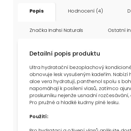
Popis
Hodnocení (4)
D
Značka
Inahsi Naturals
Ostatní 
Detailní popis produktu
Ultra hydratační bezoplachový kondicionér 
obnovuje lesk vysušeným kadeřím. Nabízí 
aloe vera hydratují, panthenol spolu s bo
napomáhají k posílení vlasů, zatímco ajur
proskurníku nejenže usnadní rozčesávání,
Pro pružné a hladké kudrny plné lesku.
Použití:
Pro hydrataci a oživení vlasů aplikujte d