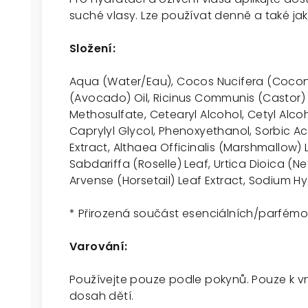
suché vlasy. Lze používat denně a také ja
Složení:
Aqua (Water/Eau), Cocos Nucifera (Coconu
(Avocado) Oil, Ricinus Communis (Castor)
Methosulfate, Cetearyl Alcohol, Cetyl Alcoh
Caprylyl Glycol, Phenoxyethanol, Sorbic Ac
Extract, Althaea Officinalis (Marshmallow) 
Sabdariffa (Roselle) Leaf, Urtica Dioica (Ne
Arvense (Horsetail) Leaf Extract, Sodium 
*
Přirozená součást esenciálních/parfémo
Varování:
Používejte pouze podle pokynů. Pouze k v
dosah dětí.