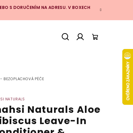
NEBO S DORUČENÍM NA ADRESU. V BOXECH
Hledat
Přihlášení
Nákupní
košík
R - BEZOPLACHOVÁ PÉČE
HSI NATURALS
nahsi Naturals Aloe
ibiscus Leave-In
onditioner &